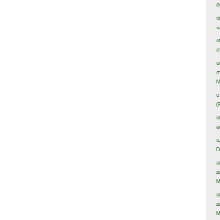
മ
ര
പ
ശ
ന
ശ
സ
N
ഗ
(
ശ
ക
ധ
D
ശ
മ
M
ശ
മ
M