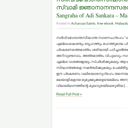
സ്വാമി ജ്ഞാനാനന്ദസരസ്വത
Sangraha of Adi Sankara – Ma
Posted in
Acharyas/Saints
,
free ebook
,
Malayal
സര്‍വ്വവേദാന്തസിദ്ധാന്ത സാരസംഗ്രഹം “ശ
എല്ലാംകൊണ്ടും ബൃഹത്തും മഹത്തുമായ പ
പ്രകരണത്തെമാത്രം ശരിയായി പഠിച്ചാല്‍തന
അറിവുണ്ടാവാം. അത്രമാത്രം വിപുലവും സമ്പ
എല്ലാ വശങ്ങളേയും സ്പര്‍ശിക്കുകയും ആവശ്
സിദ്ധാന്തങ്ങളെ സമര്‍ത്ഥിക്കുകയും ചെയ്തിട്ടുണ
ഈ പ്രകരണം വലിയൊരനുഗ്രഹം തന്നെയാണ്.”
മലയാളികളായ മുമുക്ഷുക്കളെയെല്ലാം അനു
വ്യാഖ്യാനത്തിന്റെ മുഖവുരയിലെഴുതിയ […
Read Full Post »