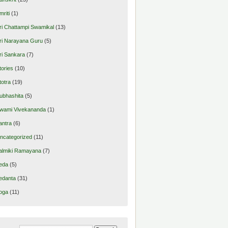
mriti
(1)
ri Chattampi Swamikal
(13)
ri Narayana Guru
(5)
ri Sankara
(7)
tories
(10)
totra
(19)
ubhashita
(5)
wami Vivekananda
(1)
antra
(6)
ncategorized
(11)
almiki Ramayana
(7)
eda
(5)
edanta
(31)
oga
(11)