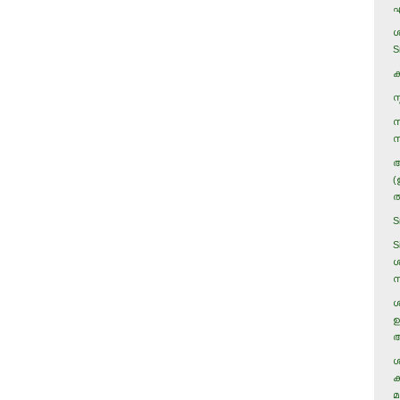
എ
ശ
S
ക
സ
സ
സ
അ
(
ത
S
S
ശ
ന
ശ
ഉ
അ
ശ
ക
മ