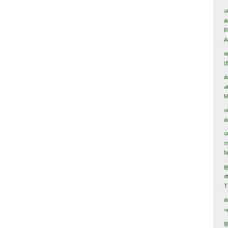
ശ
മ
R
A
ഒ
(
മ
ക
M
ശ
മ
ശ
സ
N
ഋ
ആ
T
മ
എ
ഉ