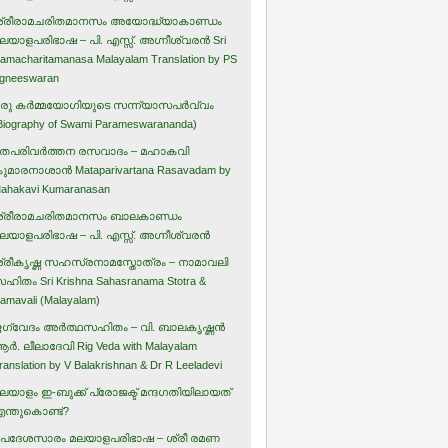
്രീരാമചരിതമാനസം അയോദ്ധ്യാകാണ്ഡം
ലയാളപരിഭാഷ – പി. എസ്സ്. അഗ്നീശ്വരന്‍ Sri
amacharitamanasa Malayalam Translation by PS
gneeswaran
രു കര്‍മ്മയോഗിയുടെ സന്ന്യാസപര്‍വ്വം
Biography of Swami Parameswarananda)
തപരിവര്‍ത്തന രസവാദം – മഹാകവി
ുമാരനാശാന്‍ Mataparivartana Rasavadam by
ahakavi Kumaranasan
്രീരാമചരിതമാനസം ബാലകാണ്ഡം
ലയാളപരിഭാഷ – പി. എസ്സ്. അഗ്നീശ്വരന്‍
്രീകൃഷ്ണ സഹസ്രനാമസ്തോത്രം – നാമാവലി
ഹിതം Sri Krishna Sahasranama Stotra &
amavali (Malayalam)
ഗ്വേദം അര്‍ത്ഥസഹിതം – വി. ബാലകൃഷ്ണന്‍
ര്‍. ലീലാദേവി Rig Veda with Malayalam
ranslation by V Balakrishnan & Dr R Leeladevi
ലയാളം ഇ-ബുക്ക് പ്രോജക്ട് മന്ദഗതിയിലായത്
ന്തുകൊണ്ട്?
പദേശസാരം മലയാളപരിഭാഷ – ശ്രീ രമണ