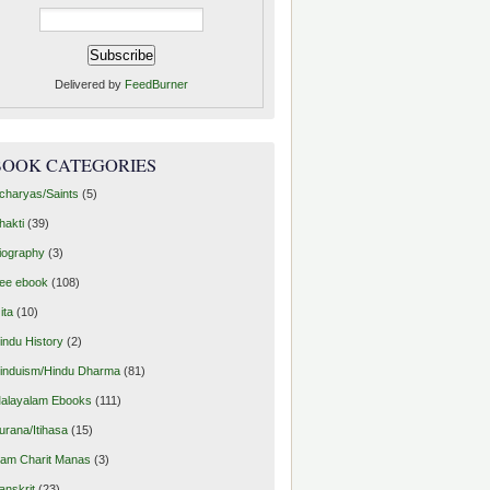
Delivered by
FeedBurner
BOOK CATEGORIES
charyas/Saints
(5)
hakti
(39)
iography
(3)
ree ebook
(108)
ita
(10)
indu History
(2)
induism/Hindu Dharma
(81)
alayalam Ebooks
(111)
urana/Itihasa
(15)
am Charit Manas
(3)
anskrit
(23)