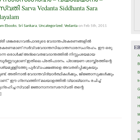
ി Sarva Vedanta Siddhanta Sara
layalam
am Ebooks
,
Sri Sankara
,
Uncategorized
,
Vedanta
on Feb 5th, 2011
്രീ ശങ്കരഭഗവല്‍പാദരുടെ വേദാന്തപ്രകരണങ്ങളില്‍
E
്രകരണമാണ് സര്‍വ്വവേദാന്തസിദ്ധാന്തസാരസംഗ്രഹം. ഈ ഒരു
്നെ ഒരാള്‍ക്ക് അദ്വൈതവേദാന്തത്തില്‍ നിസ്സംശയമായ
A
ൂര്‍ണ്ണവുമാണ് ഇതിലെ പ്രതിപാദനം. പ്രായേണ ശാസ്ത്രത്തിന്റെ
B
യമുള്ളിടത്തു പൂര്‍വ്വപക്ഷങ്ങളെ അവതരിപ്പിക്കുകയും
B
്ട്. അതിനാല്‍ വേദാന്തവിദ്യാര്‍ത്ഥികള്‍ക്കും, ജിജ്ഞാസുക്കള്‍ക്കും
 ഈ ഗ്രന്ഥത്തിന് മലയാളത്തില്‍ വ്യാഖ്യാനം രചിച്ച്
f
ഗ്രഹിച്ച സ്വാമി ജ്ഞാനാനന്ദസരസ്വതി തന്റെ
G
]
H
H
M
P
R
S