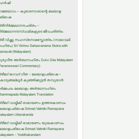
ഹര്‍ഷി
ാജയോഗം – കുമാരനാശാന്റെ മലയാള
രിഭാഷ
്രീനിര്‍മ്മലാനന്ദചരിതം –
ിര്‍മ്മലാനന്ദസ്വാമികളുടെ ജീവചരിത്രം
്രീ വിഷ്ണു സഹസ്രനാമസ്തോത്രം (നാമാവലി
ഹിതം) Sri Vishnu Sahasranama Stotra with
amavali (Malayalam)
ുരുഗീത അര്‍ത്ഥസഹിതം Guru Gita Malayalam
Parameswari Commentary)
്രീമദ് ഭഗവദ് ഗീത – മലയാളപരിഭാഷ –
ൊടുങ്ങല്ലൂര്‍ കുഞ്ഞിക്കുട്ടന്‍ തമ്പുരാന്‍
ര്‍മ്മപദം മലയാളം അര്‍ത്ഥസഹിതം
hammapada Malayalam Translation
്രീമദ് വാല്മീകീ രാമായണം ഉത്തരകാണ്ഡം
ലയാളപരിഭാഷ Srimad Valmiki Ramayana
alayalam Uttarakanda
്രീമദ് വാല്മീകീ രാമായണം യുദ്ധകാണ്ഡം
ലയാളപരിഭാഷ Srimad Valmiki Ramayana
alayalam – Yuddhakandam