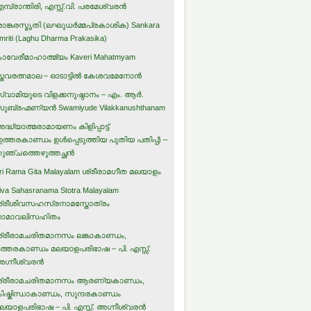
മ്പ്രാന്തിരി, എസ്സ്.വി. പരമേശ്വരന്‍
ാങ്കരസ്മൃതി (ലഘുധര്‍മ്മപ്രകാശിക) Sankara
mriti (Laghu Dharma Prakasika)
ാവേരീമാഹാത്മ്യം Kaveri Mahatmyam
്തവരത്നമാല – ഓടാട്ടില്‍ കേശവമേനോന്‍
്വാമിയുടെ വിളക്കനുഷ്ഠാനം – എം. ആര്‍.
ുബ്രഹ്മണ്യന്‍ Swamiyude Vilakkanushthanam
ദ്ധ്യാത്മരാമായണം കിളിപ്പാട്ട്‌
ഉത്തരകാണ്ഡം ഉള്‍പ്പെടുത്തിയ പുതിയ പതിപ്പ്) –
ുഞ്ചത്തെഴുത്തച്ഛന്‍
ri Rama Gita Malayalam ശ്രീരാമഗീത മലയാളം
iva Sahasranama Stotra Malayalam
്രീശിവസഹസ്രനാമസ്തോത്രം
ാമാവലിസഹിതം
്രീരാമചരിതമാനസം ലങ്കാകാണ്ഡം,
ത്തരകാണ്ഡം മലയാളപരിഭാഷ – പി. എസ്സ്.
ഗ്നീശ്വരന്‍
്രീരാമചരിതമാനസം ആരണ്യകാണ്ഡം,
ിഷ്കിന്ധാകാണ്ഡം, സുന്ദരകാണ്ഡം
ലയാളപരിഭാഷ – പി. എസ്സ്. അഗ്നീശ്വരന്‍