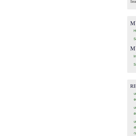
Sea
M
H
S
M
I
S
R
ശ
ഗ
ശ
മ
ശ
അ
വ