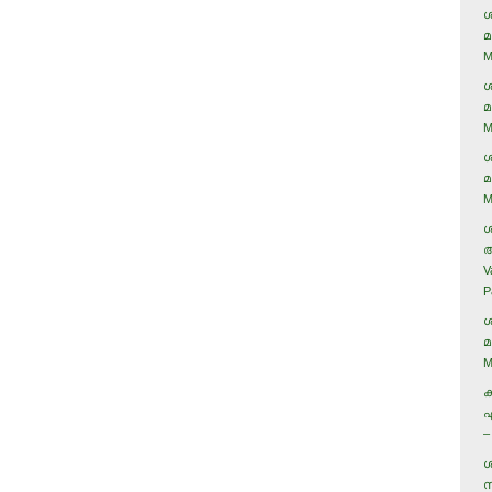
ശ
മ
M
ശ
മ
M
ശ
മ
M
ശ
അ
V
P
ശ
മ
M
ക
ഏ
–
ശ
സ