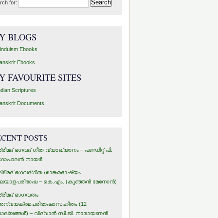
rch for:
Y BLOGS
induism Ebooks
anskrit Ebooks
Y FAVOURITE SITES
ndian Scriptures
anskrit Documents
ECENT POSTS
്രീമദ് ഭഗവദ് ഗീത വ്യാഖ്യാനം – പണ്ഡിറ്റ് പി.
ോപാലന്‍ നായര്‍
്രീമദ് ഭഗവദ്ഗീത ശാങ്കരഭാഷ്യം
ലയാളപരിഭാഷ – കെ.എം. (കുഞ്ഞന്‍ മേനോന്‍)
്രീമദ് ഭാഗവതം
ന്വയക്രമപരിഭാഷാസഹിതം (12
ാല്യങ്ങള്‍) – വിദ്വാന്‍ സി.ജി. നാരായണന്‍