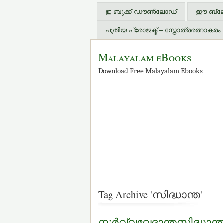
ഇ-ബുക്ക് ഡൗണ്‍ലോഡ്
ഈ ബ്ലോഗ
പുതിയ പ്രോജക്ട് – സ്തോത്രരത്നാകരം
Malayalam eBooks
Download Free Malayalam Ebooks
Tag Archive 'സിദ്ധാന്ത'
സര്‍വ്വവേദാന്തസിദ്ധാന