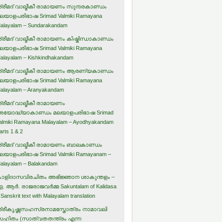
്രീമദ് വാല്മീകീ രാമായണം സുന്ദരകാണ്ഡം
ലയാളപരിഭാഷ Srimad Valmiki Ramayana
alayalam – Sundarakandam
്രീമദ് വാല്മീകീ രാമായണം കിഷ്കിന്ധാകാണ്ഡം
ലയാളപരിഭാഷ Srimad Valmiki Ramayana
alayalam – Kishkindhakandam
്രീമദ് വാല്മീകീ രാമായണം ആരണ്യകാണ്ഡം
ലയാളപരിഭാഷ Srimad Valmiki Ramayana
alayalam – Aranyakandam
്രീമദ് വാല്മീകീ രാമായണം
യോദ്ധ്യാകാണ്ഡം മലയാളപരിഭാഷ Srimad
almiki Ramayana Malayalam – Ayodhyakandam
arts 1 & 2
്രീമദ് വാല്മീകീ രാമായണം ബാലകാണ്ഡം
ലയാളപരിഭാഷ Srimad Valmiki Ramayanam –
alayalam – Balakandam
ാളിദാസവിരചിതം അഭിജ്ഞാന ശാകുന്തളം –
. ആര്‍. രാജരാജവര്‍മ്മ Sakuntalam of Kalidasa
 Sanskrit text with Malayalam translation
്രീകൃഷ്ണസഹസ്രനാമസ്തോത്രം നാമാവലി
ഹിതം (സാത്വതതന്ത്രം എന്ന