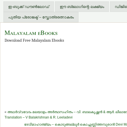
ഇ-ബുക്ക് ഡൗണ്‍ലോഡ്
ഈ ബ്ലോഗിന്റെ ലക്ഷ്യം
ഡിജിറ്
പുതിയ പ്രോജക്ട് – സ്തോത്രരത്നാകരം
Malayalam eBooks
Download Free Malayalam Ebooks
«
അഥര്‍വ്വവേദം മലയാളം അര്‍ത്ഥസഹിതം – വി. ബാലകൃഷ്ണന്‍ & ആര്‍. ലീലാദേ
Translation – V Balakrishnan & R. Leeladevi
ദേവീമാഹാത്മ്യം – കൊടുങ്ങല്ലൂര്‍ കൊച്ചുണ്ണിത്തമ്പുരാന്‍ Devi M