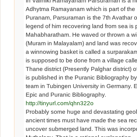
In Valmiki Ramayanam Parsuraman is a h
Adhytma Ramayanam which is part of th
Puranam, Parsuraman is the 7th Avathar o
legend of him recovering land from sea is 
Mahabharatham. He waved or thrown a w
(Muram in Malayalam) and land was recove
a winnowing basket is called a surparakam
is supposed to be done from a village call
Thane district (Presently Palghar district) 
is published in the Puranic Bibliography b
team in Tubingen University in Germany. E
Epic and Puranic Bibliography.
http://tinyurl.com/qhn322o
Probably some huge and devastating geolog
ancient times must have made the sea re
uncover submerged land. This was incorpo