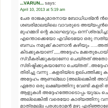
...VARUN...
says:
April 10, 2013 at 5:19 am
ചേര രാജകുമാരനായ ബോധിധര്മന്‍ ന്‍റ
ശബരിമാലയിലെ വാവരുടെ അയ്യപ്പന്‍റ
മുഹമ്മദി ന്റെ കാലഘട്ടവും ഒന്ന് ശ്രദ്ധിച്ചാ
എന്തൊക്കെയോ എവിടെയോ ഒരു സത്യത്
ബന്ധം നമുക്ക് കാണാന്‍ കഴിയും …..അത
കിടക്കുകയാണ് ,,,,,അദ്ദേഹം മക്കതുപോ
സ്വീകരിക്കുകയാണോ ചെയ്തത് അതോ
സ്രിഷ്ടിക്കുകയാണോ ചെയ്തത് ..അദ്ദേഹം
തിരിച്ചു വന്നു ..കളരിയ്ടെ ഉല്പത്തിക്ക
അദ്ദേഹം ആണല്ലോ (അല്ലെങ്കില്‍ അവിട
ഏതോ ഒരു ലക്ഷ്യത്തിനു വേണ്ടി കളരി 
ആളുകള്‍ അദ്ദേഹത്തോടൊപ്പം യുദ്ധം
അല്ലെങ്കില്‍ വരെയോ കാര്യത്തിനു വന
മാത്രമല്ല പരശുരാമന്‍ മഴു എരിഞ്ഞ