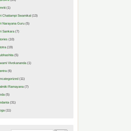
mriti
(1)
ri Chattampi Swamikal
(13)
ri Narayana Guru
(5)
ri Sankara
(7)
tories
(10)
totra
(19)
ubhashita
(5)
wami Vivekananda
(1)
antra
(6)
ncategorized
(11)
almiki Ramayana
(7)
eda
(5)
edanta
(31)
oga
(11)