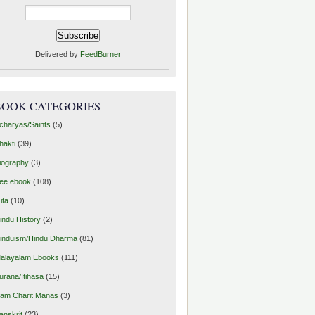
Delivered by
FeedBurner
BOOK CATEGORIES
charyas/Saints
(5)
hakti
(39)
iography
(3)
ree ebook
(108)
ita
(10)
indu History
(2)
induism/Hindu Dharma
(81)
alayalam Ebooks
(111)
urana/Itihasa
(15)
am Charit Manas
(3)
anskrit
(23)