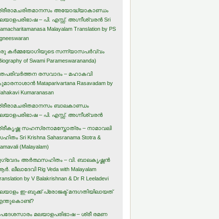
്രീരാമചരിതമാനസം അയോദ്ധ്യാകാണ്ഡം
ലയാളപരിഭാഷ – പി. എസ്സ്. അഗ്നീശ്വരന്‍ Sri
amacharitamanasa Malayalam Translation by PS
gneeswaran
രു കര്‍മ്മയോഗിയുടെ സന്ന്യാസപര്‍വ്വം
Biography of Swami Parameswarananda)
തപരിവര്‍ത്തന രസവാദം – മഹാകവി
ുമാരനാശാന്‍ Mataparivartana Rasavadam by
ahakavi Kumaranasan
്രീരാമചരിതമാനസം ബാലകാണ്ഡം
ലയാളപരിഭാഷ – പി. എസ്സ്. അഗ്നീശ്വരന്‍
്രീകൃഷ്ണ സഹസ്രനാമസ്തോത്രം – നാമാവലി
ഹിതം Sri Krishna Sahasranama Stotra &
amavali (Malayalam)
ഗ്വേദം അര്‍ത്ഥസഹിതം – വി. ബാലകൃഷ്ണന്‍
ര്‍. ലീലാദേവി Rig Veda with Malayalam
ranslation by V Balakrishnan & Dr R Leeladevi
ലയാളം ഇ-ബുക്ക് പ്രോജക്ട് മന്ദഗതിയിലായത്
ന്തുകൊണ്ട്?
പദേശസാരം മലയാളപരിഭാഷ – ശ്രീ രമണ