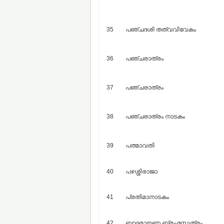
35
പഞ്ചദശി തത്വവിവേകം
36
പഞ്ചരാത്രം
37
പഞ്ചരാത്രം
38
പഞ്ചരാത്രം നാടകം
39
പത്മാവതി
40
പഴശ്ശിരാജാ
41
പ്രതിമാനാടകം
42
ബാദരായണ ബ്രഹ്മസൂത്രം