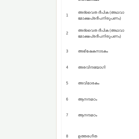
അദ്വൈത ദീപിക (അഥവാ
1
മോക്ഷപ്രദീപനിരൂപണം)
അദ്വൈത ദീപിക (അഥവാ
2
മോക്ഷപ്രദീപനിരൂപണം)
3
അഭിഷേകനാടകം
4
അരവിന്ദയോഗി
5
അവിമാരകം
6
ആനന്ദമഠം
7
ആനന്ദമഠം
8
ഉത്തരഗീത