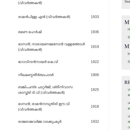
Sea
(വിവര്‍ത്തകന്‍)
രാമന്‍പിള്ള എന്‍ (വിവര്‍ത്തകന്‍)
1933
M
H
രമണ മഹര്‍ഷി
1936
S
ഭാസന്‍; നാരായണമേനോന്‍ വള്ളത്തോള്‍
M
1919
(വിവര്‍ത്തകന്‍)
I
S
ഗോവിന്ദന്‍നായര്‍ കെ.വി
1922
നീലകണ്ഠതീര്‍ത്ഥപാദര്‍
1906
R
ബങ്കിംചന്ദ്ര ചാറ്റര്‍ജി; ശ്രീനിവാസ
1925
ശ
ശാസ്ത്രി ടി.വി (വിവര്‍ത്തകന്‍)
ഗ
ശ
ഭാസന്‍; രാമന്‍നമ്പൂതിരി ഈ.വി
1918
മ
(വിവര്‍ത്തകന്‍)
ശ
രാജരാജവര്‍മ്മ വടക്കുംകൂര്‍
1932
അ
വ