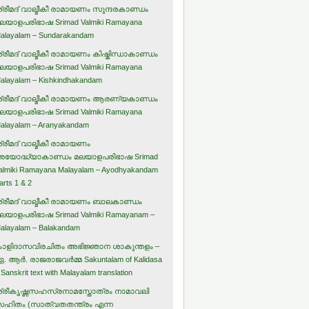
്രീമദ് വാല്മീകീ രാമായണം സുന്ദരകാണ്ഡം
ലയാളപരിഭാഷ Srimad Valmiki Ramayana
alayalam – Sundarakandam
്രീമദ് വാല്മീകീ രാമായണം കിഷ്കിന്ധാകാണ്ഡം
ലയാളപരിഭാഷ Srimad Valmiki Ramayana
alayalam – Kishkindhakandam
്രീമദ് വാല്മീകീ രാമായണം ആരണ്യകാണ്ഡം
ലയാളപരിഭാഷ Srimad Valmiki Ramayana
alayalam – Aranyakandam
്രീമദ് വാല്മീകീ രാമായണം
യോദ്ധ്യാകാണ്ഡം മലയാളപരിഭാഷ Srimad
almiki Ramayana Malayalam – Ayodhyakandam
arts 1 & 2
്രീമദ് വാല്മീകീ രാമായണം ബാലകാണ്ഡം
ലയാളപരിഭാഷ Srimad Valmiki Ramayanam –
alayalam – Balakandam
ാളിദാസവിരചിതം അഭിജ്ഞാന ശാകുന്തളം –
. ആര്‍. രാജരാജവര്‍മ്മ Sakuntalam of Kalidasa
 Sanskrit text with Malayalam translation
്രീകൃഷ്ണസഹസ്രനാമസ്തോത്രം നാമാവലി
ഹിതം (സാത്വതതന്ത്രം എന്ന