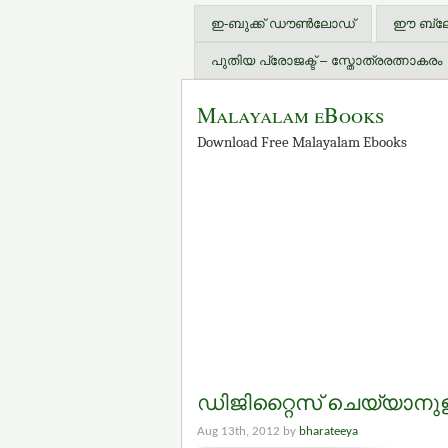
ഇ-ബുക്ക് ഡൗണ്‍ലോഡ്
ഈ ബ്ലോഗ
പുതിയ പ്രോജക്ട് – സ്തോത്രരത്നാകരം
Malayalam eBooks
Download Free Malayalam Ebooks
ഡിജിറ്റൈസ് ചെയ്യാനുള്ള 
Aug 13th, 2012 by
bharateeya