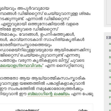
ല്യവും അപൂര്‍വവുമായ
ന്ഥങ്ങള്‍ ഡിജിറ്റൈസ് ചെയ്യുവാനുള്ള ശ്രമം
്കുന്നുണ്ട്. എന്നാല്‍ ഡിജിറ്റൈസ്
െ എണ്ണവുമായി ഒത്തുനോക്കിയാല്‍ വളരെ
ാത്രമേ ഇതുവരെ ഡിജിറ്റൈസ്
യക്തമാകും. വേദങ്ങള്‍, ഉപനിഷത്തുക്കള്‍,
E
ങള്‍, കാവ്യനാടകാദി സാഹിത്യകൃതികള്‍
A
ം ഭാരതീയസംസ്കാരത്തെയും
‍ ഡൊമെയ്‍നിലുള്ളവയുമായ ആയിരക്കണക്കിനു
B
ിറ്റൈസ് ചെയ്യപ്പെടുവാനുണ്ട് എന്നതു
B
പതോളം വരുന്ന കൃതികളുടെ ലിസ്റ്റ് ചുവടെ
f
മലയാളഗ്രന്ഥവിവരം
” എന്ന സൈറ്റിനോടു
G
H
ല്ലാത്തതോ ആയ ആദ്ധ്യാത്മികസാംസ്കാരിക
വാനുള്ള യജ്ഞത്തില്‍ പങ്കാളികളാകുവാന്‍
H
ഈ സംരംഭത്തില്‍ നമുക്കോരോരുത്തര്‍ക്കും
M
റിയുവാന്‍ ഈ
ബ്ലോഗിന്റെ ലക്ഷ്യം
എന്ന പേജു
P
R
ഗ്രന്ഥകര്‍ത്താവ്
വര്‍ഷം
S