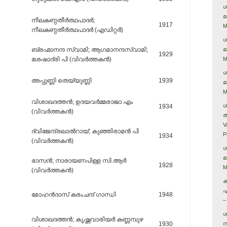
ശ
മ
നീലകണ്ഠതീര്‍ത്ഥപാദര്‍;
1917
M
നീലകണ്ഠതീര്‍ത്ഥപാദര്‍ (എഡിറ്റര്‍)
ശ
ബ്രഹ്മാനന്ദ സ്വാമി; ആഗമാനന്ദസ്വാമി;
മ
1929
ശേഷാദ്രി പി (വിവര്‍ത്തകന്‍)
M
ശ
അപ്പുണ്ണി തെയ്യുണ്ണി
1939
മ
M
വിശാഖദത്തന്‍; ഉദയവര്‍മ്മരാജാ എം
ശ
1934
(വിവര്‍ത്തകന്‍)
അ
V
ദ്വിജേന്ദ്രലാല്‍റായ്‌; കുഞ്ഞിരാമന്‍ പി
P
1934
(വിവര്‍ത്തകന്‍)
ശ
മ
ഭാസന്‍; നാരായണപിള്ള സി.ആര്‍
1928
M
(വിവര്‍ത്തകന്‍)
ക
ഏ
മോഹന്‍ദാസ്‌ കരംചന്ദ്‌ ഗാന്ധി
1948
–
ശ
വിശാഖദത്തന്‍; കൃഷ്ണവാരിയര്‍ കണ്ണമ്പുഴ
1930
സ