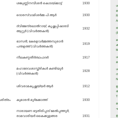
ശങ്കുണ്ണിനമ്പീശന്‍ കൊടയ്ക്കാട്ട്‌
1930
ശ
മ
ദൊരസ്വാമിശര്‍മ്മ പി.ആര്‍
1930
R
A
ദ്വിജേന്ദ്രലാല്‍റായ്‌; കൃഷ്ണപ്പിഷാരടി
ഒ
1932
ആറ്റൂര്‍ (വിവര്‍ത്തകന്‍)
(
മ
ഭാസന്‍; കേരളവര്‍മ്മത്തമ്പുരാന്‍
1919
ക
പന്തളത്ത്‌ (വിവര്‍ത്തകന്‍)
M
ശ
നീലകണ്ഠതീര്‍ത്ഥപാദര്‍
1917
മ
മഹാദേവശാസ്ത്രികള്‍ കണ്ടിയൂര്‍
ശ
1928
(വിവര്‍ത്തകന്‍)
സ
N
ശിവരാമകൃഷ്ണയ്യര്‍ ആര്‍
1912
ഋ
ആ
T
രിത്രം
കുമാരന്‍ മൂര്‍‌ക്കോത്ത്‌
1930
മ
എ
നാരായണ ഭട്ടതിരിപ്പാട്‌ മേല്‍പ്പത്തൂര്‍;
ഉ
രാമവാരിയര്‍ കൈക്കുളങ്ങര
1931