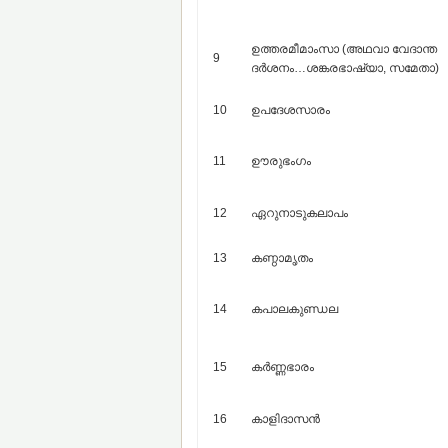
ഉത്തരമീമാംസാ (അഥവാ വേദാന്ത
9
ദര്‍ശനം…ശങ്കരഭാഷ്യാ, സമേതാ)
10
ഉപദേശസാരം
11
ഊരുഭംഗം
12
ഏറുനാടുകലാപം
13
കണ്ഠാമൃതം
14
കപാലകുണ്ഡല
15
കര്‍ണ്ണഭാരം
16
കാളിദാസന്‍