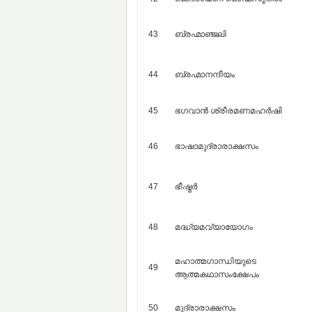
43
ബ്രഹ്മാഞ്ജലി
44
ബ്രഹ്മാനന്ദീയം
45
ഭഗവാന്‍ ശ്രീരമണമഹര്‍ഷി
46
ഭാഷാമുദ്രാരാക്ഷസം
47
ഭീഷ്മര്‍
48
മദ്ധ്യമവ്യായോഗം
മഹാത്മഗാന്ധിയുടെ
49
ആത്മകഥാസംക്ഷേപം
50
മുദ്രാരാക്ഷസം