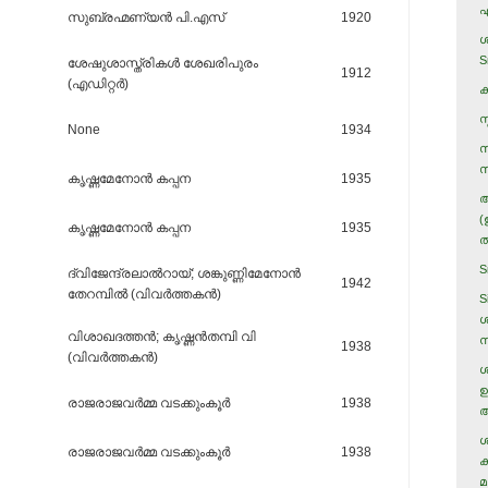
എ
സുബ്രഹ്മണ്യന്‍ പി.എസ്‌
1920
ശ
S
ശേഷുശാസ്ത്രികള്‍ ശേഖരിപുരം
1912
(എഡിറ്റര്‍)
ക
സ
None
1934
സ
സ
കൃഷ്ണമേനോന്‍ കപ്പന
1935
അ
(
കൃഷ്ണമേനോന്‍ കപ്പന
1935
ത
S
ദ്വിജേന്ദ്രലാല്‍റായ്‌; ശങ്കുണ്ണിമേനോന്‍
1942
തേറമ്പില്‍ (വിവര്‍ത്തകന്‍)
S
ശ
വിശാഖദത്തന്‍; കൃഷ്ണന്‍തമ്പി വി
ന
1938
(വിവര്‍ത്തകന്‍)
ശ
ഉ
രാജരാജവര്‍മ്മ വടക്കുംകൂര്‍
1938
അ
ശ
രാജരാജവര്‍മ്മ വടക്കുംകൂര്‍
1938
ക
മ