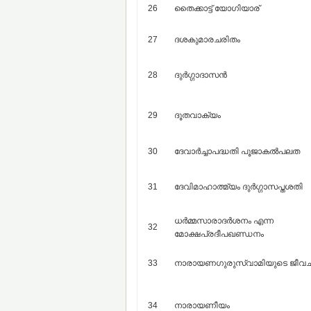
26
തൈക്കാട്ട്‌ യോഗിയാര്‌
27
ദശകുമാരചരിതം
28
ദുര്‍ഗ്ഗാദാസന്‍
29
ദൂതവാക്യം
30
ദേവാര്‍ച്ചാപദ്ധതി പൂജാകല്‍പലത
31
ദേവിമാഹാത്മ്യം ദുര്‍ഗ്ഗാസപ്തശതി
ധര്‍മ്മസാരാദര്‍ശനം എന്ന
32
മോക്ഷപ്രദീപഖണ്ഡനം
33
നാരായണഗുരുസ്വാമിയുടെ ജീവച
34
നാരായണീയം