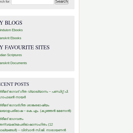
rch for:
Y BLOGS
induism Ebooks
anskrit Ebooks
Y FAVOURITE SITES
ndian Scriptures
anskrit Documents
ECENT POSTS
്രീമദ് ഭഗവദ് ഗീത വ്യാഖ്യാനം – പണ്ഡിറ്റ് പി.
ോപാലന്‍ നായര്‍
്രീമദ് ഭഗവദ്ഗീത ശാങ്കരഭാഷ്യം
ലയാളപരിഭാഷ – കെ.എം. (കുഞ്ഞന്‍ മേനോന്‍)
്രീമദ് ഭാഗവതം
ന്വയക്രമപരിഭാഷാസഹിതം (12
ാല്യങ്ങള്‍) – വിദ്വാന്‍ സി.ജി. നാരായണന്‍