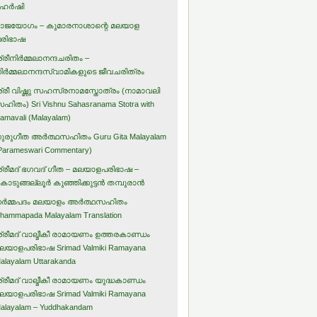
ഹര്‍ഷി
ാജയോഗം – കുമാരനാശാന്റെ മലയാള
രിഭാഷ
്രീനിര്‍മ്മലാനന്ദചരിതം –
ിര്‍മ്മലാനന്ദസ്വാമികളുടെ ജീവചരിത്രം
്രീ വിഷ്ണു സഹസ്രനാമസ്തോത്രം (നാമാവലി
ഹിതം) Sri Vishnu Sahasranama Stotra with
amavali (Malayalam)
ുരുഗീത അര്‍ത്ഥസഹിതം Guru Gita Malayalam
Parameswari Commentary)
്രീമദ് ഭഗവദ് ഗീത – മലയാളപരിഭാഷ –
ൊടുങ്ങല്ലൂര്‍ കുഞ്ഞിക്കുട്ടന്‍ തമ്പുരാന്‍
ര്‍മ്മപദം മലയാളം അര്‍ത്ഥസഹിതം
hammapada Malayalam Translation
്രീമദ് വാല്മീകീ രാമായണം ഉത്തരകാണ്ഡം
ലയാളപരിഭാഷ Srimad Valmiki Ramayana
alayalam Uttarakanda
്രീമദ് വാല്മീകീ രാമായണം യുദ്ധകാണ്ഡം
ലയാളപരിഭാഷ Srimad Valmiki Ramayana
alayalam – Yuddhakandam