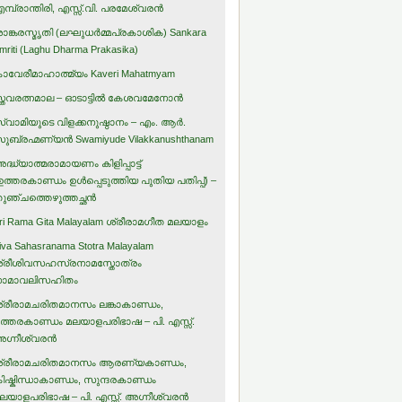
മ്പ്രാന്തിരി, എസ്സ്.വി. പരമേശ്വരന്‍
ാങ്കരസ്മൃതി (ലഘുധര്‍മ്മപ്രകാശിക) Sankara
mriti (Laghu Dharma Prakasika)
ാവേരീമാഹാത്മ്യം Kaveri Mahatmyam
്തവരത്നമാല – ഓടാട്ടില്‍ കേശവമേനോന്‍
്വാമിയുടെ വിളക്കനുഷ്ഠാനം – എം. ആര്‍.
ുബ്രഹ്മണ്യന്‍ Swamiyude Vilakkanushthanam
ദ്ധ്യാത്മരാമായണം കിളിപ്പാട്ട്‌
ഉത്തരകാണ്ഡം ഉള്‍പ്പെടുത്തിയ പുതിയ പതിപ്പ്) –
ുഞ്ചത്തെഴുത്തച്ഛന്‍
ri Rama Gita Malayalam ശ്രീരാമഗീത മലയാളം
iva Sahasranama Stotra Malayalam
്രീശിവസഹസ്രനാമസ്തോത്രം
ാമാവലിസഹിതം
്രീരാമചരിതമാനസം ലങ്കാകാണ്ഡം,
ത്തരകാണ്ഡം മലയാളപരിഭാഷ – പി. എസ്സ്.
ഗ്നീശ്വരന്‍
്രീരാമചരിതമാനസം ആരണ്യകാണ്ഡം,
ിഷ്കിന്ധാകാണ്ഡം, സുന്ദരകാണ്ഡം
ലയാളപരിഭാഷ – പി. എസ്സ്. അഗ്നീശ്വരന്‍