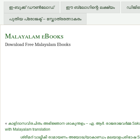
ഇ-ബുക്ക് ഡൗണ്‍ലോഡ്
ഈ ബ്ലോഗിന്റെ ലക്ഷ്യം
ഡിജിറ്
പുതിയ പ്രോജക്ട് – സ്തോത്രരത്നാകരം
Malayalam eBooks
Download Free Malayalam Ebooks
«
കാളിദാസവിരചിതം അഭിജ്ഞാന ശാകുന്തളം – ഏ. ആര്‍. രാജരാജവര്‍മ്മ Sakuntal
with Malayalam translation
ശ്രീമദ് വാല്മീകീ രാമായണം അയോദ്ധ്യാകാണ്ഡം മലയാളപരിഭാഷ Srim