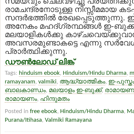
സമയവും ചെലവഴിച്ചു പ്രയത്നിക്കുന
രാമചന്ദ്രനോടുള്ള നിസ്സീമമായ കടപ
സന്ദര്‍ഭത്തില്‍ രേഖപ്പെടുത്തുന്നു.
അനേകം മഹദ്ഗ്രന്ഥങ്ങള്‍ ഇ-ബുക
മലയാളികള്‍ക്കു കാഴ്ചവെയ്ക്കുവാന
അവസരമുണ്ടാകട്ടെ എന്നു സര്‍വ
പ്രാര്‍ത്ഥിക്കുന്നു.
ഡൗണ്‍ലോഡ് ലിങ്ക്
Tags:
hinduism ebook
,
Hinduism/Hindu Dharma
,
m
ramayanam
,
valmiki
,
ആദ്ധ്യാത്മികം
,
ഇ-പുസ്ത
ബാലകാണ്ഡം
,
മലയാളം ഇ-ബുക്ക്
,
രാമായണം
രാമായണം
,
ഹിന്ദുമതം
Posted in
free ebook
,
Hinduism/Hindu Dharma
,
Ma
Purana/Itihasa
,
Valmiki Ramayana