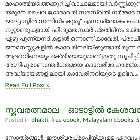
മാഹാത്മ്യത്തെക്കുറിച്ച് വാചാലമായി വര്‍ണ്ണിക്കുന്
യമുനേ ചൈവ ഗോദാവരി സരസ്വതി നര്‍മ്മദേ സ
ജലേഽസ്മിന്‍ സന്നിധിം കുരു” എന്ന ശ്ലോകം 
നൂറ്റാണ്ടുകളായി ഹിന്ദുമതസ്ഥര്‍ പ്രതിദിനം ഭക്തിപ
ഏഴു പുണ്യനദികളില്‍ ഒന്നാണ് കാവേരി. പ്രാച
ജനമനസ്സുകളില്‍ കാവേരീനദിയ്ക്കുണ്ടായിരുന്
ആദരവിനെയും ഭക്തിയെയുമാണ് ഇതു സൂചിപ്പിക്ക
അഗ്നിപുരാണാന്തര്‍ഗതമായ കാവേരീമാഹാത്മ്യത്
അദ്ധ്യായങ്ങളിലായി കാവേരീനദിയുടെ ഉദ്ഭവം, 
Read Full Post »
സ്തവരത്നമാല – ഓടാട്ടില്‍ കേശവ
Posted in
Bhakti
,
free ebook
,
Malayalam Ebooks
,
S
സ്തോത്രങ്ങള്‍: ഈശ്വരപ്രാപ്തിയ്ക്കുള്ള ഏറ്റവ