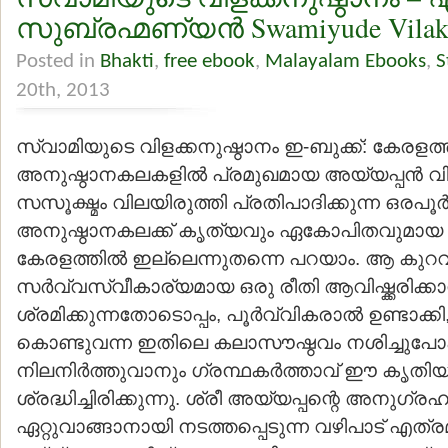
സുബ്രഹ്മണ്യന്‍ Swamiyude Vilak
Posted in
Bhakti
,
free ebook
,
Malayalam Ebooks
,
S
20th, 2013
സ്വാമിയുടെ വിളക്കനുഷ്ഠാനം ഇ-ബുക്ക്: കേരളത
അനുഷ്ഠാനകലകളില്‍ പ്രമുഖമായ അയ്യപ്പന്‍ വി
സസൂക്ഷ്മം വിലയിരുത്തി പ്രതിപാദിക്കുന്ന ഒരപൂര
അനുഷ്ഠാനകലക്ക് കൃത്യവും ഏകോപിതവുമായ ഒ
കേരളത്തില്‍ ഇല്ലെന്നുതന്നെ പറയാം. ആ കുറ
സര്‍വ്വസ്വീകാര്യമായ ഒരു രീതി ആവിഷ്ക്കരിക്കാന
ശ്രമിക്കുന്നതോടൊപ്പം, പൂര്‍വ്വികരാല്‍ ഉണ്ടാക്കി
കൊണ്ടുവന്ന ഇതിലെ കലാസൗഷ്ഠവം നശിച്ചുപ
നിലനിര്‍ത്തുവാനും ഗ്രന്ഥകര്‍ത്താവ് ഈ കൃതിയി
ശ്രദ്ധിച്ചിരിക്കുന്നു. ശ്രീ അയ്യപ്പന്റെ അനുഗ്ര
ഏറ്റുവാങ്ങാനായി നടത്തപ്പെടുന്ന വഴിപാട് എത്ര