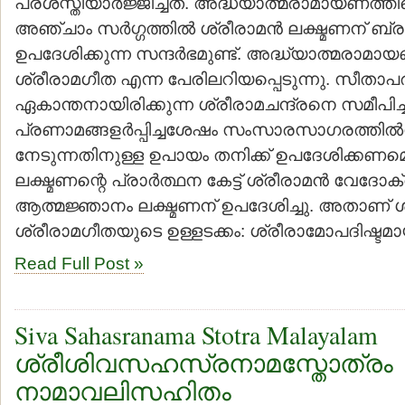
പ്രശസ്തിയാര്‍ജ്ജിച്ചത്. അദ്ധ്യാത്മരാമായണത്
അഞ്ചാം സര്‍ഗ്ഗത്തില്‍ ശ്രീരാമന്‍ ലക്ഷ്മണന് ബ്ര
ഉപദേശിക്കുന്ന സന്ദര്‍ഭമുണ്ട്. അദ്ധ്യാത്മരാമ
ശ്രീരാമഗീത എന്ന പേരിലറിയപ്പെടുന്നു. സീതാ
ഏകാന്തനായിരിക്കുന്ന ശ്രീരാമചന്ദ്രനെ സമീപിച്ച
പ്രണാമങ്ങളര്‍പ്പിച്ചശേഷം സംസാരസാഗരത്തില്‍നി
നേടുന്നതിനുള്ള ഉപായം തനിക്ക് ഉപദേശിക്കണമെന്
ലക്ഷ്മണന്റെ പ്രാര്‍ത്ഥന കേട്ട് ശ്രീരാമന്‍ വേദ
ആത്മജ്ഞാനം ലക്ഷ്മണന് ഉപദേശിച്ചു. അതാണ് ശ
ശ്രീരാമഗീതയുടെ ഉള്ളടക്കം: ശ്രീരാമോപദിഷ്ട
Read Full Post »
Siva Sahasranama Stotra Malayalam
ശ്രീശിവസഹസ്രനാമസ്തോത്രം
നാമാവലിസഹിതം