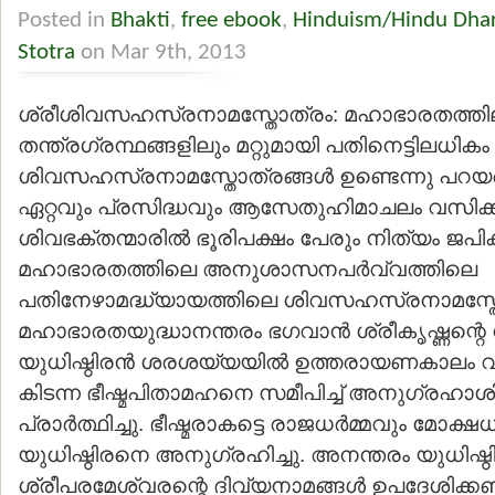
Posted in
Bhakti
,
free ebook
,
Hinduism/Hindu Dha
Stotra
on Mar 9th, 2013
ശ്രീശിവസഹസ്രനാമസ്തോത്രം: മഹാഭാരതത്തിലു
തന്ത്രഗ്രന്ഥങ്ങളിലും മറ്റുമായി പതിനെട്ടിലധികം
ശിവസഹസ്രനാമസ്തോത്രങ്ങള്‍ ഉണ്ടെന്നു പറയപ്
ഏറ്റവും പ്രസിദ്ധവും ആസേതുഹിമാചലം വസിക്ക
ശിവഭക്തന്മാരില്‍ ഭൂരിപക്ഷം പേരും നിത്യം ജപിക
മഹാഭാരതത്തിലെ അനുശാസനപര്‍വ്വത്തിലെ
പതിനേഴാമദ്ധ്യായത്തിലെ ശിവസഹസ്രനാമസ്ത
മഹാഭാരതയുദ്ധാനന്തരം ഭഗവാന്‍ ശ്രീകൃഷ്ണന്റെ നി
യുധിഷ്ഠിരന്‍ ശരശയ്യയില്‍ ഉത്തരായണകാലം വരുന
കിടന്ന ഭീഷ്മപിതാമഹനെ സമീപിച്ച് അനുഗ്രഹാശിസ
പ്രാര്‍ത്ഥിച്ചു. ഭീഷ്മരാകട്ടെ രാജധര്‍മ്മവും മോക്ഷധ
യുധിഷ്ഠിരനെ അനുഗ്രഹിച്ചു. അനന്തരം യുധിഷ്ഠിര
ശ്രീപരമേശ്വരന്റെ ദിവ്യനാമങ്ങള്‍ ഉപദേശിക്കണമ