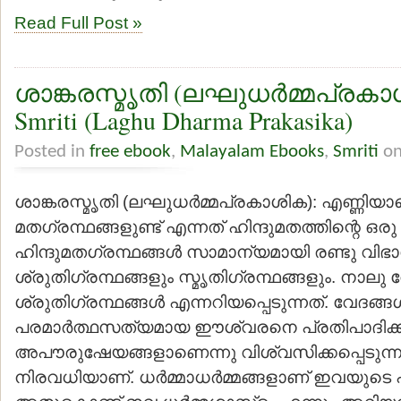
Read Full Post »
ശാങ്കരസ്മൃതി (ലഘുധര്‍മ്മപ്രകാശ
Smriti (Laghu Dharma Prakasika)
Posted in
free ebook
,
Malayalam Ebooks
,
Smriti
on
ശാങ്കരസ്മൃതി (ലഘുധര്‍മ്മപ്രകാശിക): എണ്ണിയ
മതഗ്രന്ഥങ്ങളുണ്ട് എന്നത് ഹിന്ദുമതത്തിന്റെ 
ഹിന്ദുമതഗ്രന്ഥങ്ങള്‍ സാമാന്യമായി രണ്ടു വിഭാഗ
ശ്രുതിഗ്രന്ഥങ്ങളും സ്മൃതിഗ്രന്ഥങ്ങളും. നാലു
ശ്രുതിഗ്രന്ഥങ്ങള്‍ എന്നറിയപ്പെടുന്നത്. വേദങ്
പരമാര്‍ത്ഥസത്യമായ ഈശ്വരനെ പ്രതിപാദിക്കുന
അപൗരുഷേയങ്ങളാണെന്നു വിശ്വസിക്കപ്പെടുന്നു. 
നിരവധിയാണ്. ധര്‍മ്മാധര്‍മ്മങ്ങളാണ് ഇവയുടെ