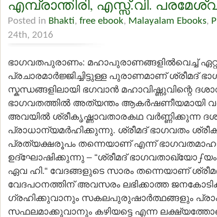
എമ്പ്രാന്തിരി, എസ്സ്.വി. പരമേശ്വ
Posted in
Bhakti
,
free ebook
,
Malayalam Ebooks
,
P
24th, 2016
ഭാഗവതപുരാണം: മഹാപുരാണങ്ങളില്‍വെച്ച് ഏറ്
പ്രചാരമാര്‍ജ്ജിച്ചിട്ടുള്ള പുരാണമാണ് ശ്രീമദ് ഭാ
സ്കന്ധങ്ങളിലായി ഭഗവാന്‍ മഹാവിഷ്ണുവിന്റെ ദ
ഭാഗവതത്തില്‍ അത്യന്തം ആകര്‍ഷണീയമായി വര്‍ണ്ണി
അവയില്‍ ശ്രീകൃഷ്ണാവതാരകഥ വര്‍ണ്ണിക്കുന്ന ദശ
പ്രാധാന്യമര്‍ഹിക്കുന്നു. ശ്രീമദ് ഭാഗവതം ശ്രീക
പ്രത്യക്ഷരൂപം തന്നെയാണ് എന്ന് ഭാഗവതമാഹാ
ഉദ്ഘോഷിക്കുന്നു – “ശ്രീമദ് ഭാഗവതാഖ്യോഽയം 
ഏവ ഹി.“ വേദങ്ങളുടെ സാരം തന്നെയാണ് ശ്രീമ
വേദപഠനത്തിന് അവസരം ലഭിക്കാത്ത ജനകോടികള
ഗ്രഹിക്കുവാനും സകലപുരുഷാര്‍ത്ഥങ്ങളും പ്രാപി
സഫലമാക്കുവാനും കഴിയട്ടെ എന്ന ലക്ഷ്യത്തോ