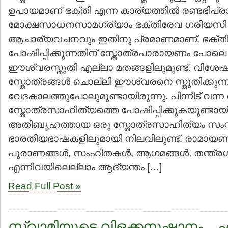
ഉപായമാണ് ഭക്തി എന്ന കാര്യത്തില്‍ രണ്ടഭിപ്ര
മോക്ഷസാധനസാമഗ്ര്യാം ഭക്തിരേവ ഗരീയസി
ആചാര്യവചനവും ഇതിനു പ്രമാണമാണ്. ഭക്ത
പോഷിപ്പിക്കുന്നതിന് സ്തോത്രപാരായണം പോലെ മറ്
ഈശ്വരസ്തുതി എല്ലാ മതങ്ങളിലുമുണ്ട്. വിശേഷിച്
സ്തോത്രങ്ങള്‍ ചൊല്ലി ഈശ്വരനെ സ്തുതിക്കുന്
വേദകാലത്തുപോലുമുണ്ടായിരുന്നു. പിന്നീട് വന്
സ്തോത്രസാഹിത്യത്തെ പോഷിപ്പിക്കുകയുണ്ടായ
അതിബൃഹത്തായ ഒരു സ്തോത്രസാഹിത്യം സംസ്കൃത
ഭാരതീയഭാഷകളിലുമായി നിലവിലുണ്ട്. രാമായണ
പുരാണങ്ങള്‍, സംഹിതകള്‍, ആഗമങ്ങള്‍, തന്ത്രഗ്
എന്നിവയിലെല്ലാം ആദ്യന്തം […]
Read Full Post »
സ്വാമിയുടെ വിളക്കനുഷ്ഠാനം – എ