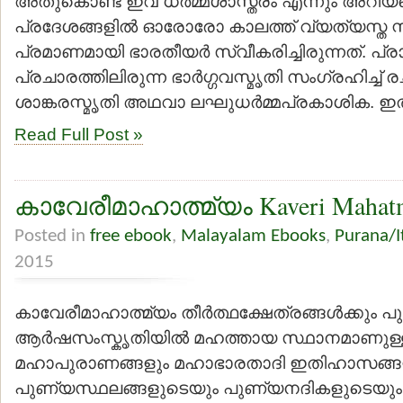
അതുകൊണ്ട് ഇവ ധര്‍മ്മശാസ്ത്രം എന്നും അറിയപ്
പ്രദേശങ്ങളില്‍ ഓരോരോ കാലത്ത് വ്യത്യസ്ത 
പ്രമാണമായി ഭാരതീയര്‍ സ്വീകരിച്ചിരുന്നത്. പ്
പ്രചാരത്തിലിരുന്ന ഭാര്‍ഗ്ഗവസ്മൃതി സംഗ്രഹിച്ച് രച
ശാങ്കരസ്മൃതി അഥവാ ലഘുധര്‍മ്മപ്രകാശിക. ഇതിന
Read Full Post »
കാവേരീമാഹാത്മ്യം Kaveri Maha
Posted in
free ebook
,
Malayalam Ebooks
,
Purana/I
2015
കാവേരീമാഹാത്മ്യം തീര്‍ത്ഥക്ഷേത്രങ്ങള്‍ക്കും പ
ആര്‍ഷസംസ്കൃതിയില്‍ മഹത്തായ സ്ഥാനമാണുള്ള
മഹാപുരാണങ്ങളും മഹാഭാരതാദി ഇതിഹാസങ്ങള
പുണ്യസ്ഥലങ്ങളുടെയും പുണ്യനദികളുടെയും