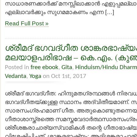
സാധാരണക്കാര്‍ക്ക് മനസ്സിലാക്കാന്‍ എളുപ്പമല്
എല്ലാവര്‍ക്കും സുഗമമാകണം എന്ന […]
Read Full Post »
ശ്രീമദ് ഭഗവദ്ഗീത ശാങ്കരഭാഷ്യ
മലയാളപരിഭാഷ – കെ.എം. (കുഞ്ഞ
Posted in
free ebook
,
Gita
,
Hinduism/Hindu Dhar
Vedanta
,
Yoga
on Oct 1st, 2017
ശ്രീമദ് ഭഗവദ്ഗീത: ഹിന്ദുമതഗ്രന്ഥങ്ങള്‍ നിര
ഭഗവദ്ഗീതയ്ക്കുള്ള സ്ഥാനം അദ്വിതീയമാണ്. 
സാരസംഗ്രഹമാണ് ഗീത. അതുകൊണ്ടുതന്നെയ
ഗീതാശാസ്ത്രത്തെ സമസ്തവേദാര്‍ത്ഥസാരസംഗ്ര
ശ്രീശങ്കരാചാര്യസ്വാമികള്‍ തന്റെ ഗീതാഭാഷ്യത
വിശേഷിപ്പിച്ചത്. ശാങ്കരഭാഷ്യം: ആദിശങ്കരാചാര