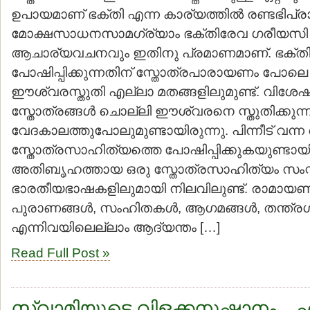
ഉപായമാണ് ഭക്തി എന്ന കാര്യത്തില്‍ രണ്ടഭിപ്ര
മോക്ഷസാധനസാമഗ്ര്യാം ഭക്തിരേവ ഗരീയസി
ആചാര്യവചനവും ഇതിനു പ്രമാണമാണ്. ഭക്ത
പോഷിപ്പിക്കുന്നതിന് സ്തോത്രപാരായണം പോലെ മറ്
ഈശ്വരസ്തുതി എല്ലാ മതങ്ങളിലുമുണ്ട്. വിശേഷിച്
സ്തോത്രങ്ങള്‍ ചൊല്ലി ഈശ്വരനെ സ്തുതിക്കുന്
വേദകാലത്തുപോലുമുണ്ടായിരുന്നു. പിന്നീട് വന്
സ്തോത്രസാഹിത്യത്തെ പോഷിപ്പിക്കുകയുണ്ടായ
അതിബൃഹത്തായ ഒരു സ്തോത്രസാഹിത്യം സംസ്കൃത
ഭാരതീയഭാഷകളിലുമായി നിലവിലുണ്ട്. രാമായണ
പുരാണങ്ങള്‍, സംഹിതകള്‍, ആഗമങ്ങള്‍, തന്ത്രഗ്
എന്നിവയിലെല്ലാം ആദ്യന്തം […]
Read Full Post »
സ്വാമിയുടെ വിളക്കനുഷ്ഠാനം – എ