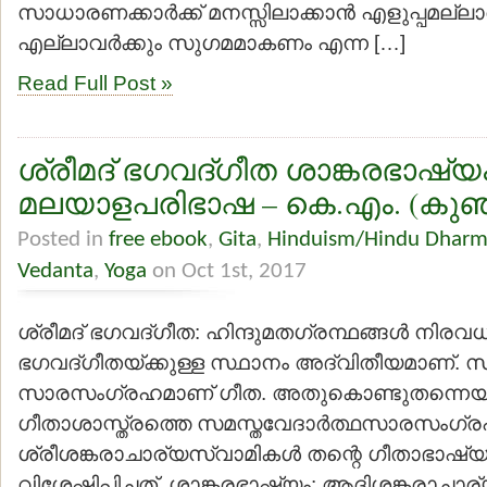
സാധാരണക്കാര്‍ക്ക് മനസ്സിലാക്കാന്‍ എളുപ്പമല്
എല്ലാവര്‍ക്കും സുഗമമാകണം എന്ന […]
Read Full Post »
ശ്രീമദ് ഭഗവദ്ഗീത ശാങ്കരഭാഷ്യ
മലയാളപരിഭാഷ – കെ.എം. (കുഞ്ഞ
Posted in
free ebook
,
Gita
,
Hinduism/Hindu Dhar
Vedanta
,
Yoga
on Oct 1st, 2017
ശ്രീമദ് ഭഗവദ്ഗീത: ഹിന്ദുമതഗ്രന്ഥങ്ങള്‍ നിര
ഭഗവദ്ഗീതയ്ക്കുള്ള സ്ഥാനം അദ്വിതീയമാണ്. 
സാരസംഗ്രഹമാണ് ഗീത. അതുകൊണ്ടുതന്നെയ
ഗീതാശാസ്ത്രത്തെ സമസ്തവേദാര്‍ത്ഥസാരസംഗ്ര
ശ്രീശങ്കരാചാര്യസ്വാമികള്‍ തന്റെ ഗീതാഭാഷ്യത
വിശേഷിപ്പിച്ചത്. ശാങ്കരഭാഷ്യം: ആദിശങ്കരാചാര