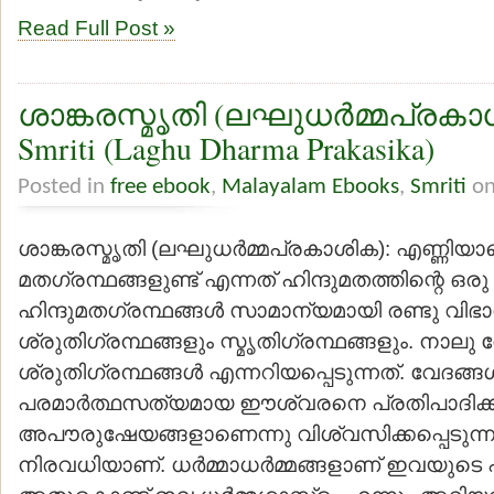
Read Full Post »
ശാങ്കരസ്മൃതി (ലഘുധര്‍മ്മപ്രകാശ
Smriti (Laghu Dharma Prakasika)
Posted in
free ebook
,
Malayalam Ebooks
,
Smriti
on
ശാങ്കരസ്മൃതി (ലഘുധര്‍മ്മപ്രകാശിക): എണ്ണിയ
മതഗ്രന്ഥങ്ങളുണ്ട് എന്നത് ഹിന്ദുമതത്തിന്റെ 
ഹിന്ദുമതഗ്രന്ഥങ്ങള്‍ സാമാന്യമായി രണ്ടു വിഭാഗ
ശ്രുതിഗ്രന്ഥങ്ങളും സ്മൃതിഗ്രന്ഥങ്ങളും. നാലു
ശ്രുതിഗ്രന്ഥങ്ങള്‍ എന്നറിയപ്പെടുന്നത്. വേദങ്
പരമാര്‍ത്ഥസത്യമായ ഈശ്വരനെ പ്രതിപാദിക്കുന
അപൗരുഷേയങ്ങളാണെന്നു വിശ്വസിക്കപ്പെടുന്നു. 
നിരവധിയാണ്. ധര്‍മ്മാധര്‍മ്മങ്ങളാണ് ഇവയുടെ