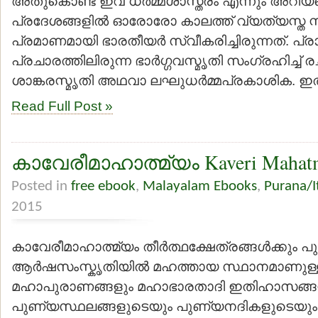
അതുകൊണ്ട് ഇവ ധര്‍മ്മശാസ്ത്രം എന്നും അറിയപ്
പ്രദേശങ്ങളില്‍ ഓരോരോ കാലത്ത് വ്യത്യസ്ത 
പ്രമാണമായി ഭാരതീയര്‍ സ്വീകരിച്ചിരുന്നത്. പ്
പ്രചാരത്തിലിരുന്ന ഭാര്‍ഗ്ഗവസ്മൃതി സംഗ്രഹിച്ച് രച
ശാങ്കരസ്മൃതി അഥവാ ലഘുധര്‍മ്മപ്രകാശിക. ഇതിന
Read Full Post »
കാവേരീമാഹാത്മ്യം Kaveri Maha
Posted in
free ebook
,
Malayalam Ebooks
,
Purana/I
2015
കാവേരീമാഹാത്മ്യം തീര്‍ത്ഥക്ഷേത്രങ്ങള്‍ക്കും പ
ആര്‍ഷസംസ്കൃതിയില്‍ മഹത്തായ സ്ഥാനമാണുള്ള
മഹാപുരാണങ്ങളും മഹാഭാരതാദി ഇതിഹാസങ്ങള
പുണ്യസ്ഥലങ്ങളുടെയും പുണ്യനദികളുടെയും