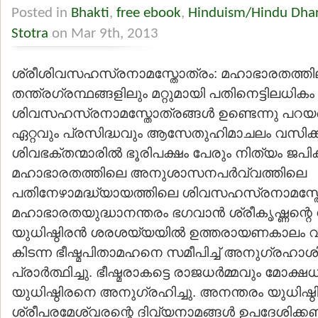
Posted in
Bhakti
,
free ebook
,
Hinduism/Hindu Dha
Stotra
on Mar 9th, 2013
ശ്രീശിവസഹസ്രനാമസ്തോത്രം: മഹാഭാരതത്തിലു
തന്ത്രഗ്രന്ഥങ്ങളിലും മറ്റുമായി പതിനെട്ടിലധികം
ശിവസഹസ്രനാമസ്തോത്രങ്ങള്‍ ഉണ്ടെന്നു പറയപ്
ഏറ്റവും പ്രസിദ്ധവും ആസേതുഹിമാചലം വസിക്ക
ശിവഭക്തന്മാരില്‍ ഭൂരിപക്ഷം പേരും നിത്യം ജപിക
മഹാഭാരതത്തിലെ അനുശാസനപര്‍വ്വത്തിലെ
പതിനേഴാമദ്ധ്യായത്തിലെ ശിവസഹസ്രനാമസ്ത
മഹാഭാരതയുദ്ധാനന്തരം ഭഗവാന്‍ ശ്രീകൃഷ്ണന്റെ നി
യുധിഷ്ഠിരന്‍ ശരശയ്യയില്‍ ഉത്തരായണകാലം വരുന
കിടന്ന ഭീഷ്മപിതാമഹനെ സമീപിച്ച് അനുഗ്രഹാശിസ
പ്രാര്‍ത്ഥിച്ചു. ഭീഷ്മരാകട്ടെ രാജധര്‍മ്മവും മോക്ഷധ
യുധിഷ്ഠിരനെ അനുഗ്രഹിച്ചു. അനന്തരം യുധിഷ്ഠിര
ശ്രീപരമേശ്വരന്റെ ദിവ്യനാമങ്ങള്‍ ഉപദേശിക്കണമ