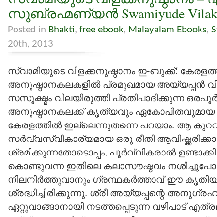
സുബ്രഹ്മണ്യന്‍ Swamiyude Vilak
Posted in
Bhakti
,
free ebook
,
Malayalam Ebooks
,
S
20th, 2013
സ്വാമിയുടെ വിളക്കനുഷ്ഠാനം ഇ-ബുക്ക്: കേരളത
അനുഷ്ഠാനകലകളില്‍ പ്രമുഖമായ അയ്യപ്പന്‍ വി
സസൂക്ഷ്മം വിലയിരുത്തി പ്രതിപാദിക്കുന്ന ഒരപൂര
അനുഷ്ഠാനകലക്ക് കൃത്യവും ഏകോപിതവുമായ ഒ
കേരളത്തില്‍ ഇല്ലെന്നുതന്നെ പറയാം. ആ കുറ
സര്‍വ്വസ്വീകാര്യമായ ഒരു രീതി ആവിഷ്ക്കരിക്കാന
ശ്രമിക്കുന്നതോടൊപ്പം, പൂര്‍വ്വികരാല്‍ ഉണ്ടാക്കി
കൊണ്ടുവന്ന ഇതിലെ കലാസൗഷ്ഠവം നശിച്ചുപ
നിലനിര്‍ത്തുവാനും ഗ്രന്ഥകര്‍ത്താവ് ഈ കൃതിയി
ശ്രദ്ധിച്ചിരിക്കുന്നു. ശ്രീ അയ്യപ്പന്റെ അനുഗ്ര
ഏറ്റുവാങ്ങാനായി നടത്തപ്പെടുന്ന വഴിപാട് എത്ര