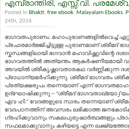
എമ്പ്രാന്തിരി, എസ്സ്.വി. പരമേശ്വ
Posted in
Bhakti
,
free ebook
,
Malayalam Ebooks
,
P
24th, 2016
ഭാഗവതപുരാണം: മഹാപുരാണങ്ങളില്‍വെച്ച് ഏറ്
പ്രചാരമാര്‍ജ്ജിച്ചിട്ടുള്ള പുരാണമാണ് ശ്രീമദ് ഭാ
സ്കന്ധങ്ങളിലായി ഭഗവാന്‍ മഹാവിഷ്ണുവിന്റെ ദ
ഭാഗവതത്തില്‍ അത്യന്തം ആകര്‍ഷണീയമായി വര്‍ണ്ണി
അവയില്‍ ശ്രീകൃഷ്ണാവതാരകഥ വര്‍ണ്ണിക്കുന്ന ദശ
പ്രാധാന്യമര്‍ഹിക്കുന്നു. ശ്രീമദ് ഭാഗവതം ശ്രീക
പ്രത്യക്ഷരൂപം തന്നെയാണ് എന്ന് ഭാഗവതമാഹാ
ഉദ്ഘോഷിക്കുന്നു – “ശ്രീമദ് ഭാഗവതാഖ്യോഽയം 
ഏവ ഹി.“ വേദങ്ങളുടെ സാരം തന്നെയാണ് ശ്രീമ
വേദപഠനത്തിന് അവസരം ലഭിക്കാത്ത ജനകോടികള
ഗ്രഹിക്കുവാനും സകലപുരുഷാര്‍ത്ഥങ്ങളും പ്രാപി
സഫലമാക്കുവാനും കഴിയട്ടെ എന്ന ലക്ഷ്യത്തോ