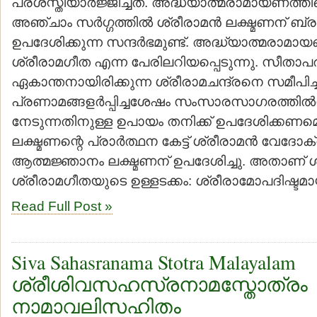
പ്രശസ്തിയാര്‍ജ്ജിച്ചത്. അദ്ധ്യാത്മരാമായണത്
അഞ്ചാം സര്‍ഗ്ഗത്തില്‍ ശ്രീരാമന്‍ ലക്ഷ്മണന് ബ്ര
ഉപദേശിക്കുന്ന സന്ദര്‍ഭമുണ്ട്. അദ്ധ്യാത്മരാമ
ശ്രീരാമഗീത എന്ന പേരിലറിയപ്പെടുന്നു. സീതാ
ഏകാന്തനായിരിക്കുന്ന ശ്രീരാമചന്ദ്രനെ സമീപിച്ച
പ്രണാമങ്ങളര്‍പ്പിച്ചശേഷം സംസാരസാഗരത്തില്‍നി
നേടുന്നതിനുള്ള ഉപായം തനിക്ക് ഉപദേശിക്കണമെന്
ലക്ഷ്മണന്റെ പ്രാര്‍ത്ഥന കേട്ട് ശ്രീരാമന്‍ വേദ
ആത്മജ്ഞാനം ലക്ഷ്മണന് ഉപദേശിച്ചു. അതാണ് ശ
ശ്രീരാമഗീതയുടെ ഉള്ളടക്കം: ശ്രീരാമോപദിഷ്ട
Read Full Post »
Siva Sahasranama Stotra Malayalam
ശ്രീശിവസഹസ്രനാമസ്തോത്രം
നാമാവലിസഹിതം