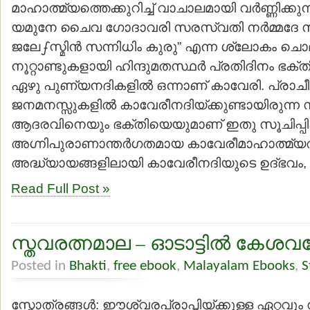
മാഹാത്മ്യത്തെക്കുറിച്ച് വാചാലമായി വര്‍ണ്ണിക്കുന്
യമുനേ ചൈവ ഗോദാവരി സരസ്വതി നര്‍മ്മദേ സ
ജലേഽസ്മിന്‍ സന്നിധിം കുരു” എന്ന ശ്ലോകം 
നൂറ്റാണ്ടുകളായി ഹിന്ദുമതസ്ഥര്‍ പ്രതിദിനം ഭക്തിപ
ഏഴു പുണ്യനദികളില്‍ ഒന്നാണ് കാവേരി. പ്രാച
ജനമനസ്സുകളില്‍ കാവേരീനദിയ്ക്കുണ്ടായിരുന്
ആദരവിനെയും ഭക്തിയെയുമാണ് ഇതു സൂചിപ്പിക്ക
അഗ്നിപുരാണാന്തര്‍ഗതമായ കാവേരീമാഹാത്മ്യത്
അദ്ധ്യായങ്ങളിലായി കാവേരീനദിയുടെ ഉദ്ഭവം, 
Read Full Post »
സ്തവരത്നമാല – ഓടാട്ടില്‍ കേശവ
Posted in
Bhakti
,
free ebook
,
Malayalam Ebooks
,
S
സ്തോത്രങ്ങള്‍: ഈശ്വരപ്രാപ്തിയ്ക്കുള്ള ഏറ്റവ