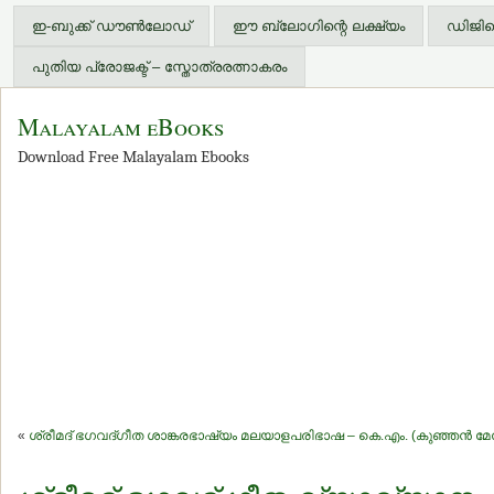
ഇ-ബുക്ക് ഡൗണ്‍ലോഡ്
ഈ ബ്ലോഗിന്റെ ലക്ഷ്യം
ഡിജിറ്
പുതിയ പ്രോജക്ട് – സ്തോത്രരത്നാകരം
Malayalam eBooks
Download Free Malayalam Ebooks
«
ശ്രീമദ് ഭഗവദ്ഗീത ശാങ്കരഭാഷ്യം മലയാളപരിഭാഷ – കെ.എം. (കുഞ്ഞന്‍ മേ