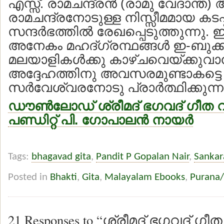
എസ്സ്. രാമചന്ദ്രന്‍ (രാമു വേദാന്ത)
രാമചന്ദ്രനോടുള്ള നിസ്സീമമായ കടപ
സന്ദര്‍ഭത്തില്‍ രേഖപ്പെടുത്തുന്നു.
അനേകം മഹദ്ഗ്രന്ഥങ്ങള്‍ ഇ-ബുക
മലയാളികള്‍ക്കു കാഴ്ചവെയ്ക്കുവാന
അദ്ദേഹത്തിനു അവസരമുണ്ടാകട്ടെ
സര്‍വേശ്വരനോടു പ്രാര്‍ത്ഥിക്കുന്ന
ഡൗണ്‍ലോഡ് ശ്രീമദ് ഭഗവദ് ഗീത 
പണ്ഡിറ്റ് പി. ഗോപാലന്‍ നായര്‍
Tags:
bhagavad gita
,
Pandit P Gopalan Nair
,
Sankar
Posted in
Bhakti
,
Gita
,
Malayalam Ebooks
,
Purana/
21 Responses to “ശ്രീമദ് ഭഗവദ് ഗ