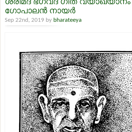
ശ്രീമദ് ഭഗവദ് ഗീത വ്യാഖ്യാനം – 
ഗോപാലന്‍ നായര്‍
Sep 22nd, 2019 by
bharateeya