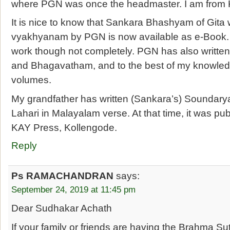
where PGN was once the headmaster. I am from 
It is nice to know that Sankara Bhashyam of Gita
vyakhyanam by PGN is now available as e-Book. I
work though not completely. PGN has also writt
and Bhagavatham, and to the best of my knowledg
volumes.
My grandfather has written (Sankara’s) Soundar
Lahari in Malayalam verse. At that time, it was 
KAY Press, Kollengode.
Reply
Ps RAMACHANDRAN
says:
September 24, 2019 at 11:45 pm
Dear Sudhakar Achath
If your family or friends are having the Brahma