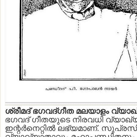
ശ്രീമദ് ഭഗവദ്ഗീത മലയാളം വ്യാഖ
ഭഗവദ് ഗീതയുടെ നിരവധി വ്യാഖ്യാ
ഇന്റര്‍നെറ്റില്‍ ലഭ്യമാണ്. സുപ്ര
വ്യാഖ്യാതാവും മഹാപണ്ഡിതനും