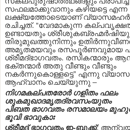
സകലപുരുഷാര്‍ത്ഥങ്ങളും പ്രാപിച്ച
സഫലമാക്കുവാനും കഴിയട്ടെ എന്ന
ലക്ഷ്യത്തോടെയാണ് വ്യാസമഹര്
രചിച്ചത്. “വേദമാകുന്ന കല്പവൃക്ഷത്
ഉണ്ടായതും ശ്രീശുകബ്രഹ്മര്‍ഷിയ
തിരുമുഖത്തുനിന്നും ഉതിര്‍ന്നുവീ
അമൃതമയവും രസപൂര്‍ണവുമായ 
ശ്രീമദ്ഭാഗവതം. രസികന്മാരും 
ഭക്തന്മാര്‍ അതു വീണ്ടും വീണ്ടും
നകര്‍ന്നുകൊള്ളട്ടെ” എന്നു വ്യാസ
ആഹ്വാനം ചെയ്യുന്നു –
നിഗമകല്പതരോര്‍ ഗളിതം ഫലം
ശുകമുഖാദമൃതദ്രവസംയുതം
പിബത ഭാഗവതം രസമാലയം മുഹ
ഭൂവി ഭാവുകാഃ
ശ്രീമദ് ഭാഗവതം
ഇ-ബുക്ക്
: അന്വ