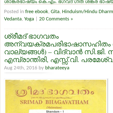
ശാങ്കരഭാഷ്യം കെ.എം. ഭഗവദ് ഗീത ശങ്കര ഭാഷ്
Posted in
free ebook
,
Gita
,
Hinduism/Hindu Dhar
Vedanta
,
Yoga
|
20 Comments »
ശ്രീമദ് ഭാഗവതം
അന്വയക്രമപരിഭാഷാസഹിതം (
വാല്യങ്ങള്‍) – വിദ്വാന്‍ സി.ജി
എമ്പ്രാന്തിരി, എസ്സ്.വി. പരമേശ്വ
Aug 24th, 2016 by
bharateeya