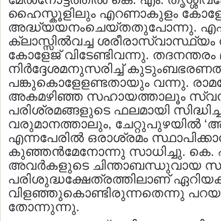
ഹൈസ്കൂളിലും എറണാകുളം കോളേ
അദ്ധ്യയനംചെയ്തതുപോന്നു. എഫ
ക്ലാസ്സില്‍വച്ച ശരീരാസ്വാസ്ഥ്യം 
കോളേജ് വിടേണ്ടിവന്നു. തദനന്തരം
നിര്‍ദ്ദേശമനുസരിച്ച് കുടുംബഭരണത്
പങ്കുകൊളേളണ്ടതായും വന്നു. രാമ
അകമഴിഞ്ഞ സഹായത്താലൂം സ്വന
പരിശ്രമങ്ങളുടെ ഫലമായി സിദ്ധിച്
വരുമാനത്താലും, ചേറ്റുപുഴയില്‍ ‘
എന്നപേരില്‍ ഒരാശ്രമം സ്ഥാപിക്കാന
കുഞ്ഞന്‍മേനോന്നു സാധിച്ചു. കെ.
അവര്‍കളുടെ ചിന്താബന്ധുവായ 
പരിശുദ്ധക്ഷേത്രത്തിലാണ് ഏറിയക
വിളഞ്ഞുകൊണ്ടിരുന്നതെന്നു പറയ
തോന്നുന്നു.