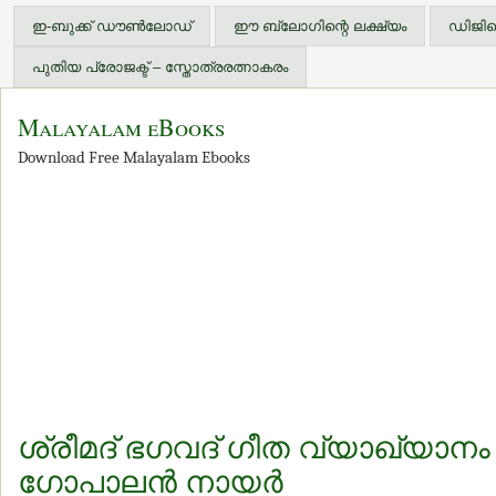
ഇ-ബുക്ക് ഡൗണ്‍ലോഡ്
ഈ ബ്ലോഗിന്റെ ലക്ഷ്യം
ഡിജിറ്
പുതിയ പ്രോജക്ട് – സ്തോത്രരത്നാകരം
Malayalam eBooks
Download Free Malayalam Ebooks
ശ്രീമദ് ഭഗവദ് ഗീത വ്യാഖ്യാനം – 
ഗോപാലന്‍ നായര്‍