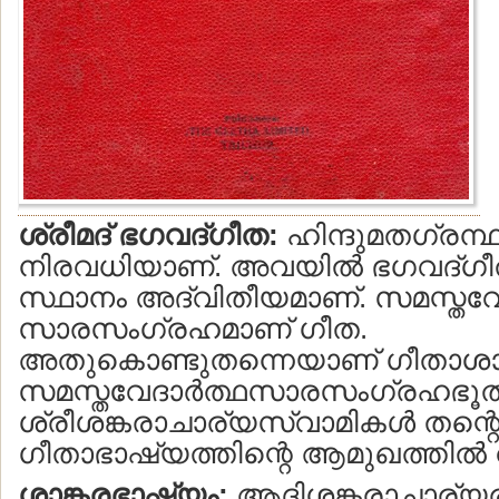
ശ്രീമദ് ഭഗവദ്ഗീത:
ഹിന്ദുമതഗ്രന്ഥങ
നിരവധിയാണ്. അവയില്‍ ഭഗവദ്ഗീത
സ്ഥാനം അദ്വിതീയമാണ്. സമസ്തവ
സാരസംഗ്രഹമാണ് ഗീത.
അതുകൊണ്ടുതന്നെയാണ് ഗീതാശാസ
സമസ്തവേദാര്‍ത്ഥസാരസംഗ്രഹഭൂതം
ശ്രീശങ്കരാചാര്യസ്വാമികള്‍ തന്റ
ഗീതാഭാഷ്യത്തിന്റെ ആമുഖത്തില്‍ വി
ശാങ്കരഭാഷ്യം:
ആദിശങ്കരാചാര്യ