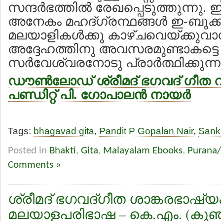
സന്ദര്‍ഭത്തില്‍ രേഖപ്പെടുത്തുന്നു.
അനേകം മഹദ്ഗ്രന്ഥങ്ങള്‍ ഇ-ബുക
മലയാളികള്‍ക്കു കാഴ്ചവെയ്ക്കുവാന
അദ്ദേഹത്തിനു അവസരമുണ്ടാകട്ടെ
സര്‍വേശ്വരനോടു പ്രാര്‍ത്ഥിക്കുന്ന
ഡൗണ്‍ലോഡ് ശ്രീമദ് ഭഗവദ് ഗീത 
പണ്ഡിറ്റ് പി. ഗോപാലന്‍ നായര്‍
Tags:
bhagavad gita
,
Pandit P Gopalan Nair
,
Sank
Posted in
Bhakti
,
Gita
,
Malayalam Ebooks
,
Purana/
Comments »
ശ്രീമദ് ഭഗവദ്ഗീത ശാങ്കരഭാഷ്യ
മലയാളപരിഭാഷ – കെ.എം. (കുഞ്ഞ