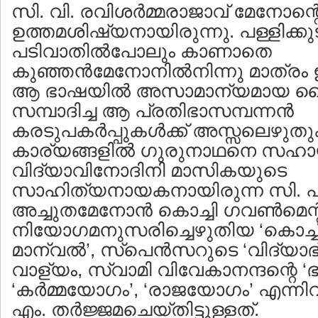
സി. വി. രവിശര്‍മ്മരാജാവ് മേനോന്റ
ഉത്തമശിഷ്യനായിരുന്നു. പള്ളിക്കുട
പടിവാതില്‍പോലും കാണാതെ
കുഞ്ഞന്‍മേനോനില്‍നിന്നു മാത്രം ഇ
ആ ഭാഷയില്‍ അസാമാന്യമായ വൈദ
സമ്പാദിച്ച ആ പ്രതിഭാസമ്പന്നന്‍
കരടുപകര്‍പ്പുകള്‍ക്ക് അസ്സലെഴു
കാര്യങ്ങളില്‍ ഗുരുനാഥനെ സഹായിച്ച
വിദ്യാവിനോദിനി മാസികയുടെ
സാഹിത്യനായകനായിരുന്ന സി. പ
അച്ചുതമേനോന്‍ കൊച്ചി ഗവണ്‍മെന്റ
നിയോഗമനുസരിച്ചെഴുതിയ ‘കൊച്ചിന്‍ സ
മാന്വല്‍’, സ്‌പെന്‍സറുടെ ‘വിദ്യ
വാള്യം, സ്വാമി വിവേകാനന്ദന്റെ 
‘കര്‍മ്മയോഗം’, ‘രാജയോഗം’ എന്ന
എം. തര്‍ജ്ജമചെയ്തിട്ടുള്ളത്.