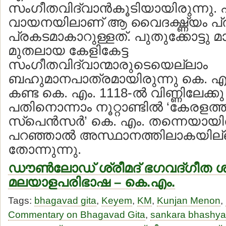
സംഗീതവിദ്വാന്‍കൂടിയായിരുന്നു.
വായനയിലാണ് ആ വൈദഗ്ദ്ധ്യം പ
പ്രകടമാകാറുള്ളത്. പുതുക്കോട്ടു 
മുതലായ കേളികേട്ട
സംഗീതവിദ്വാന്മാരുടെയെല്ലാം
ബഹുമാനപാത്രമായിരുന്നു കെ. എം. 
കണ്ട കെ. എം. 1118-ല്‍ വിണ്ണിലേക്കു 
പതിനൊന്നാം നൂറ്റാണ്ടില്‍ ‘കേരളത്ത
സ്‌പെന്‍സര്‍’ കെ. എം. തന്നെയായി
പറഞ്ഞാല്‍ അസ്ഥാനത്തിലാകയില്
തോന്നുന്നു.
ഡൗണ്‍ലോഡ് ശ്രീമദ് ഭഗവദ്ഗീത ശ
മലയാളപരിഭാഷ – കെ.എം.
Tags:
bhagavad gita
,
Keyem
,
KM
,
Kunjan Menon
,
Commentary on Bhagavad Gita
,
sankara bhashya