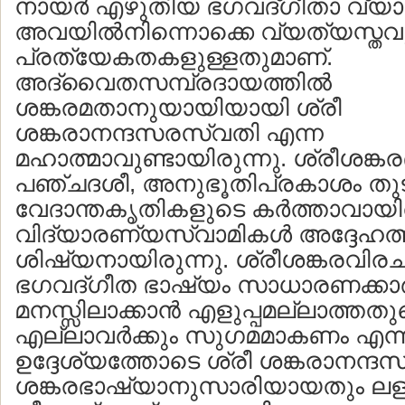
നായര്‍ എഴുതിയ ഭഗവദ്ഗീതാ വ്യ
അവയില്‍നിന്നൊക്കെ വ്യത്യസ്ത
പ്രത്യേകതകളുള്ളതുമാണ്.
അദ്വൈതസമ്പ്രദായത്തില്‍
ശങ്കരമതാനുയായിയായി ശ്രീ
ശങ്കരാനന്ദസരസ്വതി എന്ന
മഹാത്മാവുണ്ടായിരുന്നു. ശ്രീശങ്ക
പഞ്ചദശീ, അനുഭൂതിപ്രകാശം തു
വേദാന്തകൃതികളുടെ കര്‍ത്താവായിര
വിദ്യാരണ്യസ്വാമികള്‍ അദ്ദേഹത്ത
ശിഷ്യനായിരുന്നു. ശ്രീശങ്കരവി
ഭഗവദ്ഗീത ഭാഷ്യം സാധാരണക്കാര്‍ക
മനസ്സിലാക്കാന്‍ എളുപ്പമല്ലാത്തത
എല്ലാവര്‍ക്കും സുഗമമാകണം എന്
ഉദ്ദേശ്യത്തോടെ ശ്രീ ശങ്കരാനന്
ശങ്കരഭാഷ്യാനുസാരിയായതും ലള