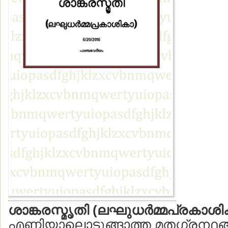
ശാങ്കരസ്മൃതി (ലഘുധര്‍മ്മപ്രകാശി
എണ്ണിയാലൊടുങ്ങാത്ത മതഗ്രന്ഥങ്ങ