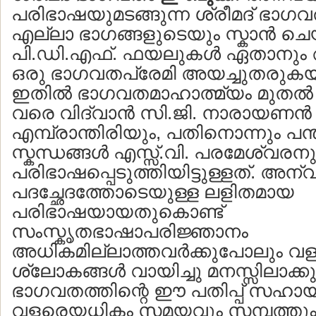
പരിഭാഷയുമടങ്ങുന്ന ശ്രീമദ് ഭാഗവ
എല്ലാ ഭാഗങ്ങളുടെയും സ്കാന്‍ ചെ
പി.ഡി.എഫ്. ഫയലുകള്‍ ഏതാനും ആഴ
ഒരു ഭാഗവതപ്രേമി അയച്ചുതരുകയു
ഇതില്‍ ഭാഗവതമാഹാത്മ്യം മുതല്‍ 
വരെ വിദ്വാന്‍ സി.ജി. നാരായണന്‍
എമ്പ്രാന്തിരിയും, പതിനൊന്നും പന്ത
സ്കന്ധങ്ങള്‍ എസ്സ്.വി. പരമേശ്വരന
പരിഭാഷപ്പെടുത്തിയിട്ടുള്ളത്. അന്
പദച്ഛേദത്തോടെയുള്ള ലളിതമായ
പരിഭാഷയായതുകൊണ്ട്
സംസ്കൃതഭാഷാപരിജ്ഞാനം
അധികമില്ലാത്തവര്‍ക്കുപോലും 
ശ്ലോകങ്ങള്‍ വായിച്ചു മനസ്സിലാക്കുവ
ഭാഗവതത്തിന്റെ ഈ പതിപ്പ് സഹാ
വളരെയധികം സമയവും സമ്പത്തും