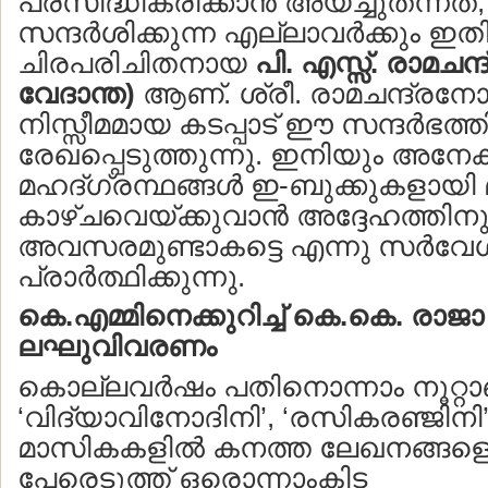
പ്രസിദ്ധീകരിക്കാന്‍ അയച്ചുതന്ന
സന്ദര്‍ശിക്കുന്ന എല്ലാവര്‍ക്കും ഇ
ചിരപരിചിതനായ
പി. എസ്സ്. രാമചന്ദ
വേദാന്ത)
ആണ്. ശ്രീ. രാമചന്ദ്രനോ
നിസ്സീമമായ കടപ്പാട് ഈ സന്ദര്‍ഭത്തി
രേഖപ്പെടുത്തുന്നു. ഇനിയും അനേ
മഹദ്ഗ്രന്ഥങ്ങള്‍ ഇ-ബുക്കുകളായി 
കാഴ്ചവെയ്ക്കുവാന്‍ അദ്ദേഹത്തിന
അവസരമുണ്ടാകട്ടെ എന്നു സര്‍വ
പ്രാര്‍ത്ഥിക്കുന്നു.
കെ.എമ്മിനെക്കുറിച്ച് കെ.കെ. രാ
ലഘുവിവരണം
കൊല്ലവര്‍ഷം പതിനൊന്നാം നൂറ്റാണ്
‘വിദ്യാവിനോദിനി’, ‘രസികരഞ്ജിന
മാസികകളില്‍ കനത്ത ലേഖനങ്ങളെ
പേരെടുത്ത് ഒരൊന്നാംകിട