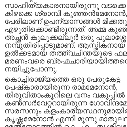
സാഹിത്യകാരനായിരുന്നു വടക്കെ ക
കിഴക്കെ ശ്രാമ്പി കുഞ്ഞന്‍മേനോന്‍
പേരിലാണ് ഉപന്യാസങ്ങള്‍ മിക്കതു
എഴുതിക്കൊണ്ടിരുന്നത്. അമ്മ കുഞ്ഞി
അച്ഛന്‍ കുലുക്കല്ലൂര്‍ ഒരു പുലാശ്ശ
നമ്പുതിരിപ്പാടുമാണ്. ആസ്തികനായ
ഉല്‍ക്കടമായ തത്ത്വചിന്തയുടെ 
മരണംവരെ ബ്രഹ്മചാരിയായിത്തന്
നയിച്ചുപോന്നു.
കൊച്ചിരാജ്യത്തെ ഒരു പേരുകേട്ട
പേഷ്‌കാരായിരുന്ന രാമമേനോന്‍,
തിരുവിതാംകൂറിലെ വനം വകുപ്പില്‍ അ
കണ്‍സര്‍വേറ്ററായിരുന്ന ഗോവിന്ദമ
സരസനും കളംകാര്യസ്ഥനുമായിര
കൃഷ്ണമേനോന്‍ എന്നീ മൂന്നു മാതുലന
മേല്‍നോട്ടത്തില്‍ കെ. എം. തൃശ്ശിവപേര