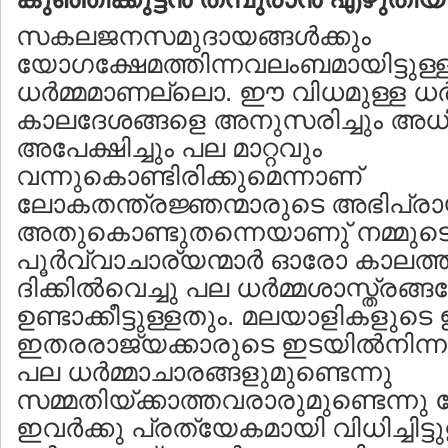
സകലജനസമുദായങ്ങള്‍ക്കും
യോഗക്ഷേമത്തിന്നവലംബമായിട്ടുള്
ധര്‍മ്മമാണല്ലൊ. ഈ വിധമുള്ള ധര്‍മ
കാലദേശങ്ങളെ അനുസരിച്ചും അധ
അപേക്ഷിച്ചും പല മാറ്റവും
വന്നുകൊണ്ടിരിക്കുമെന്നാണ്
ലോകതന്ത്രജ്ഞന്മാരുടെ അഭിപ്രാ
അതുകൊണ്ടുതന്നെയാണു് നമ്മുട
പൂര്‍വ്വാചാര്യന്മാര്‍ ഓരോ കാലത
ദിക്കില്‍വെച്ചു പല ധര്‍മ്മശാസ്ത്രങ്
ഉണ്ടാക്കീട്ടുള്ളതും. മലയാളികളുടെ
ഇതരരാജ്യക്കാരുടെ ഇടയില്‍നിന്നു ഭേ
പല ധര്‍മ്മാചാരങ്ങളുമുണ്ടെന്നു
സമ്മതിയ്ക്കാത്തവരാരുമുണ്ടെന്നു ത
ഇവര്‍ക്കു പ്രത്യേകമായി വിധിച്ചിട്ടു