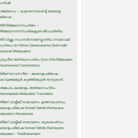
ഹര്‍ഷി
ാജയോഗം – കുമാരനാശാന്റെ മലയാള
രിഭാഷ
്രീനിര്‍മ്മലാനന്ദചരിതം –
ിര്‍മ്മലാനന്ദസ്വാമികളുടെ ജീവചരിത്രം
്രീ വിഷ്ണു സഹസ്രനാമസ്തോത്രം (നാമാവലി
ഹിതം) Sri Vishnu Sahasranama Stotra with
amavali (Malayalam)
ുരുഗീത അര്‍ത്ഥസഹിതം Guru Gita Malayalam
Parameswari Commentary)
്രീമദ് ഭഗവദ് ഗീത – മലയാളപരിഭാഷ –
ൊടുങ്ങല്ലൂര്‍ കുഞ്ഞിക്കുട്ടന്‍ തമ്പുരാന്‍
ര്‍മ്മപദം മലയാളം അര്‍ത്ഥസഹിതം
hammapada Malayalam Translation
്രീമദ് വാല്മീകീ രാമായണം ഉത്തരകാണ്ഡം
ലയാളപരിഭാഷ Srimad Valmiki Ramayana
alayalam Uttarakanda
്രീമദ് വാല്മീകീ രാമായണം യുദ്ധകാണ്ഡം
ലയാളപരിഭാഷ Srimad Valmiki Ramayana
alayalam – Yuddhakandam