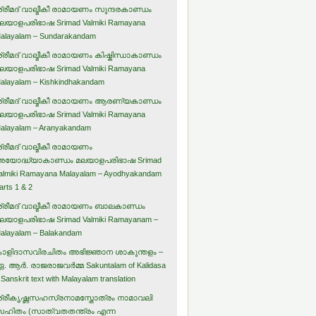
്രീമദ് വാല്മീകീ രാമായണം സുന്ദരകാണ്ഡം
ലയാളപരിഭാഷ Srimad Valmiki Ramayana
alayalam – Sundarakandam
്രീമദ് വാല്മീകീ രാമായണം കിഷ്കിന്ധാകാണ്ഡം
ലയാളപരിഭാഷ Srimad Valmiki Ramayana
alayalam – Kishkindhakandam
്രീമദ് വാല്മീകീ രാമായണം ആരണ്യകാണ്ഡം
ലയാളപരിഭാഷ Srimad Valmiki Ramayana
alayalam – Aranyakandam
്രീമദ് വാല്മീകീ രാമായണം
യോദ്ധ്യാകാണ്ഡം മലയാളപരിഭാഷ Srimad
almiki Ramayana Malayalam – Ayodhyakandam
arts 1 & 2
്രീമദ് വാല്മീകീ രാമായണം ബാലകാണ്ഡം
ലയാളപരിഭാഷ Srimad Valmiki Ramayanam –
alayalam – Balakandam
ാളിദാസവിരചിതം അഭിജ്ഞാന ശാകുന്തളം –
. ആര്‍. രാജരാജവര്‍മ്മ Sakuntalam of Kalidasa
 Sanskrit text with Malayalam translation
്രീകൃഷ്ണസഹസ്രനാമസ്തോത്രം നാമാവലി
ഹിതം (സാത്വതതന്ത്രം എന്ന