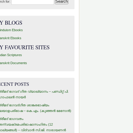
rch for:
Y BLOGS
induism Ebooks
anskrit Ebooks
Y FAVOURITE SITES
ndian Scriptures
anskrit Documents
ECENT POSTS
്രീമദ് ഭഗവദ് ഗീത വ്യാഖ്യാനം – പണ്ഡിറ്റ് പി.
ോപാലന്‍ നായര്‍
്രീമദ് ഭഗവദ്ഗീത ശാങ്കരഭാഷ്യം
ലയാളപരിഭാഷ – കെ.എം. (കുഞ്ഞന്‍ മേനോന്‍)
്രീമദ് ഭാഗവതം
ന്വയക്രമപരിഭാഷാസഹിതം (12
ാല്യങ്ങള്‍) – വിദ്വാന്‍ സി.ജി. നാരായണന്‍