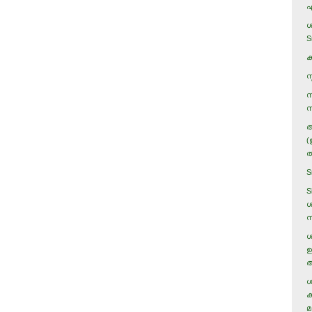
എ
ശ
S
ക
സ
സ
സ
അ
(
ത
S
S
ശ
ന
ശ
ഉ
അ
ശ
ക
മ