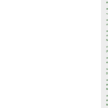
മ
ര
പ
ശ
ന
ശ
സ
N
ഗ
(
ശ
ക
ധ
D
ശ
മ
M
ശ
മ
M