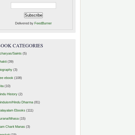
Delivered by
FeedBurner
BOOK CATEGORIES
charyas/Saints
(5)
hakti
(39)
iography
(3)
ree ebook
(108)
ita
(10)
indu History
(2)
induism/Hindu Dharma
(81)
alayalam Ebooks
(111)
urana/Itihasa
(15)
am Charit Manas
(3)
anskrit
(23)