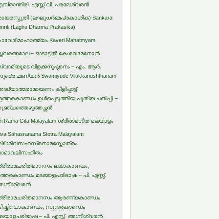
മ്പ്രാന്തിരി, എസ്സ്.വി. പരമേശ്വരന്‍
ാങ്കരസ്മൃതി (ലഘുധര്‍മ്മപ്രകാശിക) Sankara
mriti (Laghu Dharma Prakasika)
ാവേരീമാഹാത്മ്യം Kaveri Mahatmyam
്തവരത്നമാല – ഓടാട്ടില്‍ കേശവമേനോന്‍
്വാമിയുടെ വിളക്കനുഷ്ഠാനം – എം. ആര്‍.
ുബ്രഹ്മണ്യന്‍ Swamiyude Vilakkanushthanam
ദ്ധ്യാത്മരാമായണം കിളിപ്പാട്ട്‌
ഉത്തരകാണ്ഡം ഉള്‍പ്പെടുത്തിയ പുതിയ പതിപ്പ്) –
ുഞ്ചത്തെഴുത്തച്ഛന്‍
ri Rama Gita Malayalam ശ്രീരാമഗീത മലയാളം
iva Sahasranama Stotra Malayalam
്രീശിവസഹസ്രനാമസ്തോത്രം
ാമാവലിസഹിതം
്രീരാമചരിതമാനസം ലങ്കാകാണ്ഡം,
ത്തരകാണ്ഡം മലയാളപരിഭാഷ – പി. എസ്സ്.
ഗ്നീശ്വരന്‍
്രീരാമചരിതമാനസം ആരണ്യകാണ്ഡം,
ിഷ്കിന്ധാകാണ്ഡം, സുന്ദരകാണ്ഡം
ലയാളപരിഭാഷ – പി. എസ്സ്. അഗ്നീശ്വരന്‍