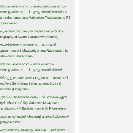
്രീരാമചരിതമാനസം അയോദ്ധ്യാകാണ്ഡം
ലയാളപരിഭാഷ – പി. എസ്സ്. അഗ്നീശ്വരന്‍ Sri
amacharitamanasa Malayalam Translation by PS
gneeswaran
രു കര്‍മ്മയോഗിയുടെ സന്ന്യാസപര്‍വ്വം
Biography of Swami Parameswarananda)
തപരിവര്‍ത്തന രസവാദം – മഹാകവി
ുമാരനാശാന്‍ Mataparivartana Rasavadam by
ahakavi Kumaranasan
്രീരാമചരിതമാനസം ബാലകാണ്ഡം
ലയാളപരിഭാഷ – പി. എസ്സ്. അഗ്നീശ്വരന്‍
്രീകൃഷ്ണ സഹസ്രനാമസ്തോത്രം – നാമാവലി
ഹിതം Sri Krishna Sahasranama Stotra &
amavali (Malayalam)
ഗ്വേദം അര്‍ത്ഥസഹിതം – വി. ബാലകൃഷ്ണന്‍
ര്‍. ലീലാദേവി Rig Veda with Malayalam
ranslation by V Balakrishnan & Dr R Leeladevi
ലയാളം ഇ-ബുക്ക് പ്രോജക്ട് മന്ദഗതിയിലായത്
ന്തുകൊണ്ട്?
പദേശസാരം മലയാളപരിഭാഷ – ശ്രീ രമണ