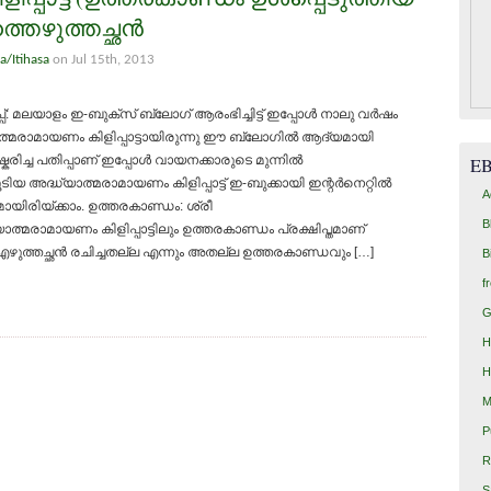
തെഴുത്തച്ഛന്‍
a/Itihasa
on Jul 15th, 2013
്പ്: മലയാളം ഇ-ബുക്സ് ബ്ലോഗ് ആരംഭിച്ചിട്ട് ഇപ്പോള്‍ നാലു വര്‍ഷം
ാത്മരാമായണം കിളിപ്പാട്ടായിരുന്നു ഈ ബ്ലോഗില്‍ ആദ്യമായി
കരിച്ച പതിപ്പാണ് ഇപ്പോള്‍ വായനക്കാരുടെ മുന്നില്‍
E
യ അദ്ധ്യാത്മരാമായണം കിളിപ്പാട്ട് ഇ-ബുക്കായി ഇന്റര്‍നെറ്റില്‍
A
ായിരിയ്ക്കാം. ഉത്തരകാണ്ഡം: ശ്രീ
B
മരാമായണം കിളിപ്പാട്ടിലും ഉത്തരകാണ്ഡം പ്രക്ഷിപ്തമാണ്
ം അത് എഴുത്തച്ഛന്‍ രചിച്ചതല്ല എന്നും അതല്ല ഉത്തരകാണ്ഡവും […]
B
f
G
H
H
M
P
R
S