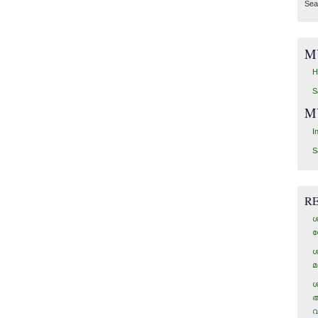
Sea
M
H
S
M
I
S
R
ശ
ഗ
ശ
മ
ശ
അ
വ