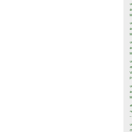
ശ
മ
M
ശ
മ
M
ശ
മ
M
ശ
അ
V
P
ശ
മ
M
ക
ഏ
–
ശ
സ