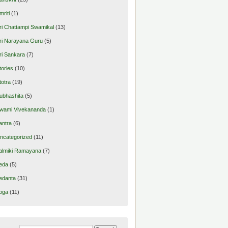
mriti
(1)
ri Chattampi Swamikal
(13)
ri Narayana Guru
(5)
ri Sankara
(7)
tories
(10)
totra
(19)
ubhashita
(5)
wami Vivekananda
(1)
antra
(6)
ncategorized
(11)
almiki Ramayana
(7)
eda
(5)
edanta
(31)
oga
(11)