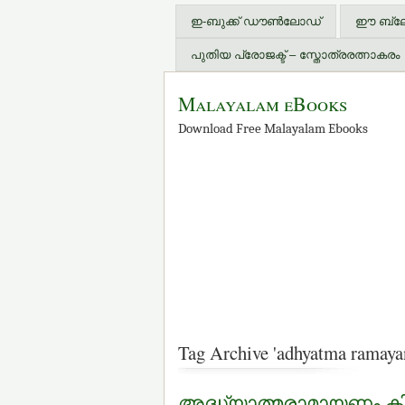
ഇ-ബുക്ക് ഡൗണ്‍ലോഡ്
ഈ ബ്ലോഗ
പുതിയ പ്രോജക്ട് – സ്തോത്രരത്നാകരം
Malayalam eBooks
Download Free Malayalam Ebooks
Tag Archive 'adhyatma ramayan
അദ്ധ്യാത്മരാമായണം കിളിപ