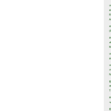
ശ
മ
R
A
ഒ
(
മ
ക
M
ശ
മ
ശ
സ
N
ഋ
ആ
T
മ
എ
ഉ