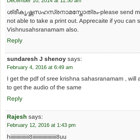
December 10, 2014 at 11:50 am
ശ്രീകൃഷ്ണസഹസ്രനാമസ്തോത്രം-please send me 
not able to take a print out. Apprecaite if you can
Vishnusahsranamam also.
Reply
sundaresh J shenoy
says:
February 4, 2016 at 6:49 am
I get the pdf of sree krishna sahasranamam , wil
to get the audio of the same
Reply
Rajesh
says:
February 12, 2016 at 1:43 pm
hiiiiiiiiiiiiiii8iiiiiiiiiiiiiiiiiii8uu