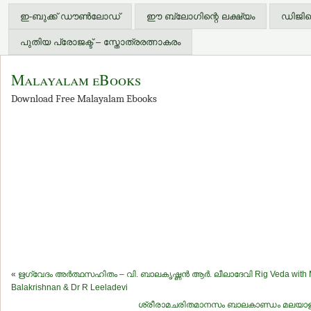
ഇ-ബുക്ക് ഡൗണ്‍ലോഡ്
ഈ ബ്ലോഗിന്റെ ലക്ഷ്യം
ഡിജിറ്
പുതിയ പ്രോജക്ട് – സ്തോത്രരത്നാകരം
Malayalam eBooks
Download Free Malayalam Ebooks
«
ഋഗ്വേദം അര്‍ത്ഥസഹിതം – വി. ബാലകൃഷ്ണന്‍ ആര്‍. ലീലാദേവി Rig Veda with M
Balakrishnan & Dr R Leeladevi
ശ്രീരാമചരിതമാനസം ബാലകാണ്ഡം മലയാളപരി