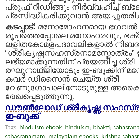
പ്രൂഫ് റീഡിങ്ങും നിര്‍വ്വഹിച്ച് ബ്
പ്രസിദ്ധീകരിക്കുവാന്‍ അയച്ചുതര
കടപ്പാട്:
മനോമോഹനമായ ഭഗവല്‍
രൂപത്തെപ്പോലെ മനോഹരവും, ഭക്തി
ലളിതകോമളപദാവലികളാല്‍ നിബ
“ശ്രീകൃഷ്ണസഹസ്രനാമസ്തോത്രം”
ലഭ്യമാക്കുന്നതിന് പ്രയത്നിച്ച ശ്രീ
രഘുനാഥ്ജിയോടും ഇ-ബുക്കിന് 
കവര്‍ ഡിസൈന്‍ ചെയ്ത ശ്രീ
വേണുഗോപാലിനോടുമുള്ള അകൈത
രേഖപ്പെടുത്തുന്നു.
ഡൗണ്‍ലോഡ് ശ്രീകൃഷ്ണ സഹസ്ര
ഇ-ബുക്ക്
Tags:
hinduism ebook
,
hinduism; bhakti; sahasrana
sahasranamam; malayalam ebooks; krishna sahas