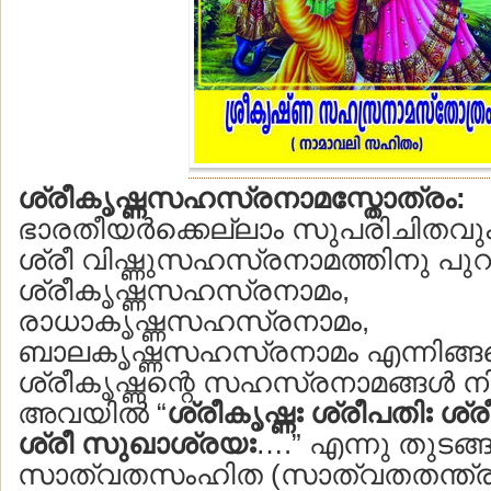
ശ്രീകൃഷ്ണസഹസ്രനാമസ്തോത്രം:
ഭാരതീയര്‍ക്കെല്ലാം സുപരിചിതവു
ശ്രീ വിഷ്ണുസഹസ്രനാമത്തിനു പു
ശ്രീകൃഷ്ണസഹസ്രനാമം,
രാധാകൃഷ്ണസഹസ്രനാമം,
ബാലകൃഷ്ണസഹസ്രനാമം എന്നിങ്ങ
ശ്രീകൃഷ്ണന്റെ സഹസ്രനാമങ്ങള്‍ ന
അവയില്‍ “
ശ്രീകൃഷ്ണഃ ശ്രീപതിഃ ശ്ര
ശ്രീ സുഖാശ്രയഃ
….” എന്നു തുടങ്ങ
സാത്വതസംഹിത (സാത്വതതന്ത്രം)