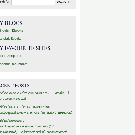
rch for:
Y BLOGS
induism Ebooks
anskrit Ebooks
Y FAVOURITE SITES
ndian Scriptures
anskrit Documents
ECENT POSTS
്രീമദ് ഭഗവദ് ഗീത വ്യാഖ്യാനം – പണ്ഡിറ്റ് പി.
ോപാലന്‍ നായര്‍
്രീമദ് ഭഗവദ്ഗീത ശാങ്കരഭാഷ്യം
ലയാളപരിഭാഷ – കെ.എം. (കുഞ്ഞന്‍ മേനോന്‍)
്രീമദ് ഭാഗവതം
ന്വയക്രമപരിഭാഷാസഹിതം (12
ാല്യങ്ങള്‍) – വിദ്വാന്‍ സി.ജി. നാരായണന്‍