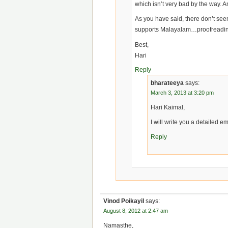
which isn’t very bad by the way. An
As you have said, there don’t see
supports Malayalam…proofreading 
Best,
Hari
Reply
bharateeya
says:
March 3, 2013 at 3:20 pm
Hari Kaimal,
I will write you a detailed em
Reply
Vinod Poikayil
says:
August 8, 2012 at 2:47 am
Namasthe,