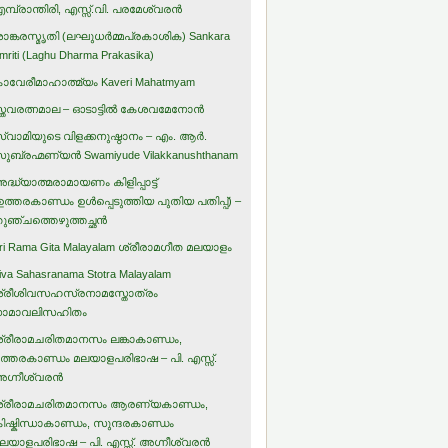
മ്പ്രാന്തിരി, എസ്സ്.വി. പരമേശ്വരന്‍
ാങ്കരസ്മൃതി (ലഘുധര്‍മ്മപ്രകാശിക) Sankara
mriti (Laghu Dharma Prakasika)
ാവേരീമാഹാത്മ്യം Kaveri Mahatmyam
്തവരത്നമാല – ഓടാട്ടില്‍ കേശവമേനോന്‍
്വാമിയുടെ വിളക്കനുഷ്ഠാനം – എം. ആര്‍.
ുബ്രഹ്മണ്യന്‍ Swamiyude Vilakkanushthanam
ദ്ധ്യാത്മരാമായണം കിളിപ്പാട്ട്‌
ഉത്തരകാണ്ഡം ഉള്‍പ്പെടുത്തിയ പുതിയ പതിപ്പ്) –
ുഞ്ചത്തെഴുത്തച്ഛന്‍
ri Rama Gita Malayalam ശ്രീരാമഗീത മലയാളം
iva Sahasranama Stotra Malayalam
്രീശിവസഹസ്രനാമസ്തോത്രം
ാമാവലിസഹിതം
്രീരാമചരിതമാനസം ലങ്കാകാണ്ഡം,
ത്തരകാണ്ഡം മലയാളപരിഭാഷ – പി. എസ്സ്.
ഗ്നീശ്വരന്‍
്രീരാമചരിതമാനസം ആരണ്യകാണ്ഡം,
ിഷ്കിന്ധാകാണ്ഡം, സുന്ദരകാണ്ഡം
ലയാളപരിഭാഷ – പി. എസ്സ്. അഗ്നീശ്വരന്‍