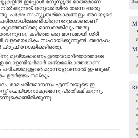
ടുകളില്‍ ഇപ്പോള്‍ മനുസ്മൃതി മാത്രമാണ്
Sea
നില്‍ക്കുന്നത്. ജനുവരിയില്‍ തന്നെ അതു
ിഞ്ഞു. പക്ഷേ സംസ്കൃതശ്ലോകങ്ങളും അവയുടെ
ി പരിശോധിക്കേണ്ടിയിരുന്നതുകൊണ്ടാണ്
M
കുറഞ്ഞത് ഒരു മാസമെങ്കിലും അതു
H
നു തോന്നുന്നു. കഴിഞ്ഞ ഒരു മാസമായി ശ്രീ
തില്‍ വളരെയധികം സഹായിക്കുന്നുണ്ട്. അദ്ദേഹം
S
പ്രൂഫ് നോക്കിക്കഴിഞ്ഞു.
M
നതിനു മുഖ്യകാരണം ഉത്തരവാദിത്തത്തോടെ
I
്ള വോളണ്ടിയര്‍മാര്‍ ലഭ്യമല്ലാത്തതാണ്.
S
 പരിചയമുള്ളവര്‍ മുന്നോട്ടുവന്നാല്‍ ഇ-ബുക്ക്
 ഊര്‍ജ്ജം നല്കും.
്വേദം, രാമചരിതമാനസം എന്നിവയുടെ ഇ-
R
്റ് ചെയ്യാനാകുമെന്നു പ്രതീക്ഷിക്കുന്നു.
ശ
നുകൊണ്ടിരിക്കുന്നു.
ഗ
ശ
മ
ശ
അ
വ