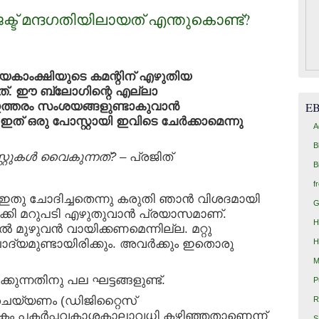
്ട് മന്ദഗതിയിലായത് എന്തുകൊണ്ട്?
കാംക്ഷിയുടെ കമന്റിന് എഴുതിയ
്നത്. ഈ ബ്ലോഗിന്റെ എല്ലാ
 ഇത്തരം സംശയങ്ങളുണ്ടാകുവാന്‍
E
ത് ഒരു പോസ്റ്റായി ഇവിടെ ചേര്‍ക്കാമെന്നു
A
B
്റുകള്‍ വൈകുന്നത്?
– പ്രജിത്
B
f
ണ് ഇതു ചോദിച്ചതെന്നു കരുതി ഞാന്‍ വിശദമായി
G
ുക്കി മറുപടി എഴുതുവാന്‍ പ്രയാസമാണ്.
H
്‍ മുഴുവന്‍ വായിക്കണമെന്നില്ല. മറ്റു
H
ദ്യമുണ്ടായിരിക്കും. അവര്‍ക്കും ഇതൊരു
M
കുന്നതിനു പല ഘട്ടങ്ങളുണ്ട്.
P
 ചെയ്യണം (ഡിജിറ്റൈസ്
R
സ്തകം പകര്‍പ്പവകാശകാലാവധി കഴിഞ്ഞതാണെന്ന്
S