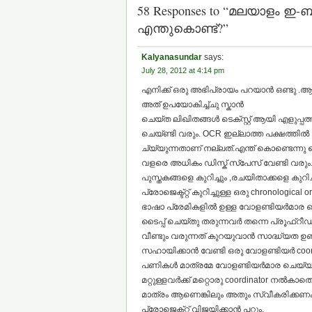
58 Responses to “മലയാളം ഇ-ബ
എന്തുകൊണ്ട്?”
Kalyanasundar
says:
July 28, 2012 at 4:14 pm
എനിക്ക് ഒരു അഭിപ്രായം പറയാന്‍ ഒണ്ടു .ആശ
അത് ഉപയോകിച്ച്ചു സ്കാന്‍
ചെയ്ത ലിഖിതങ്ങള്‍ ടെക്സ്റ്റ്‌ ആയി എളുപ്പത്ത
ചെയ്ണ്ടി വരും. OCR ഇല്ലാത്ത പക്ഷത്തില്
ച്യ്യുന്നതാണ് നല്ലത്.എന്ത് കൊണ്ടെന്നു വെ
വളരെ അധികം ഡിസ്ക് സ്പേസ് വേണ്ടി വരും. മ
പുസ്തകങ്ങളെ കുറിച്ചും ,രചയിതാക്കളെ കുറി
പ്രോജെക്ട്റ്റ് കുറിച്ചുള്ള ഒരു chronologi
ഭാഷാ പ്രേമികളില്‍ ഉള്ള വോളണ്ടിയര്‍മാര ടൈ
ടൈപ്പ് ചെയ്തു തരുന്നവര്‍ തന്നെ പ്രൂഫ്റീഡ
വീണ്ടും വരുന്നത് കുറയുവാന്‍ സാദ്ധ്യത ഉണ്ട
സഹായിക്കാന്‍ വേണ്ടി ഒരു വോളണ്ടിയര്‍ co
പണികള്‍ മാത്രമേ വോളണ്ടിയര്‍മാര ചെയ്യാ
മറ്റുള്ളവര്‍ക്ക് മറ്റൊരു coordinator നല്‍കാ
മാത്രം ആണെങ്കിലും അതും സ്വീകരിക്കണം 
പ്രോജെക്ട്റ്റ് വിജയിക്കാന്‍ പറ്റും.