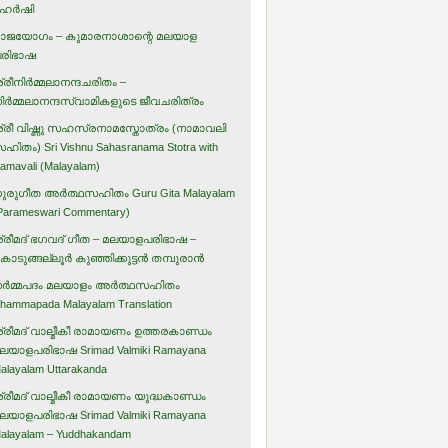
ഹര്‍ഷി
ാജയോഗം – കുമാരനാശാന്റെ മലയാള
രിഭാഷ
്രീനിര്‍മ്മലാനന്ദചരിതം –
ിര്‍മ്മലാനന്ദസ്വാമികളുടെ ജീവചരിത്രം
്രീ വിഷ്ണു സഹസ്രനാമസ്തോത്രം (നാമാവലി
ഹിതം) Sri Vishnu Sahasranama Stotra with
amavali (Malayalam)
ുരുഗീത അര്‍ത്ഥസഹിതം Guru Gita Malayalam
Parameswari Commentary)
്രീമദ് ഭഗവദ് ഗീത – മലയാളപരിഭാഷ –
ൊടുങ്ങല്ലൂര്‍ കുഞ്ഞിക്കുട്ടന്‍ തമ്പുരാന്‍
ര്‍മ്മപദം മലയാളം അര്‍ത്ഥസഹിതം
hammapada Malayalam Translation
്രീമദ് വാല്മീകീ രാമായണം ഉത്തരകാണ്ഡം
ലയാളപരിഭാഷ Srimad Valmiki Ramayana
alayalam Uttarakanda
്രീമദ് വാല്മീകീ രാമായണം യുദ്ധകാണ്ഡം
ലയാളപരിഭാഷ Srimad Valmiki Ramayana
alayalam – Yuddhakandam