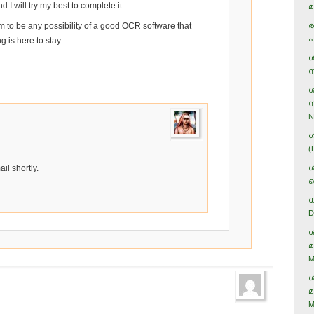
d I will try my best to complete it…
മ
m to be any possibility of a good OCR software that
ര
പ
is here to stay.
ശ
ന
ശ
സ
N
ഗ
(
ail shortly.
ശ
ക
ധ
D
ശ
മ
M
ശ
മ
M