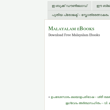
ഇ-ബുക്ക് ഡൗണ്‍ലോഡ്
ഈ ബ്ലോഗ
പുതിയ പ്രോജക്ട് – സ്തോത്രരത്നാകരം
Malayalam eBooks
Download Free Malayalam Ebooks
«
ഉപദേശസാരം മലയാളപരിഭാഷ – ശ്രീ രമണ
ഋഗ്വേദം അര്‍ത്ഥസഹിതം – വി. ബാ