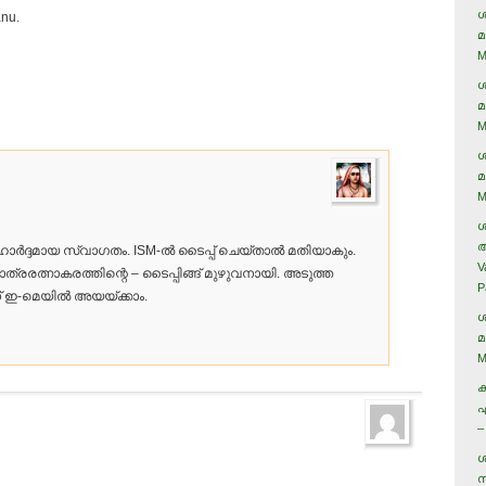
ശ
nu.
മ
M
ശ
മ
M
ശ
മ
M
ശ
അ
ക് ഹാര്‍ദ്ദമായ സ്വാഗതം. ISM-ല്‍ ടൈപ്പ് ചെയ്താല്‍ മതിയാകും.
V
്തോത്രരത്നാകരത്തിന്റെ – ടൈപ്പിങ്ങ് മുഴുവനായി. അടുത്ത
P
് ഇ-മെയില്‍ അയയ്ക്കാം.
ശ
മ
M
ക
ഏ
–
ശ
സ