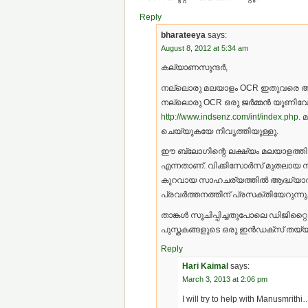
Reply
bharateeya
says:
August 8, 2012 at 5:34 am
കല്യാണസുന്ദര്‍,
നല്ലൊരു മലയാളം OCR ഇതുവരെ ആരും വി
നല്ലൊരു OCR ഒരു ജര്‍മ്മന്‍ യൂണിവേര്‍സി
http://www.indsenz.com/int/index.php
.
ചെയ്യുകയേ നിവൃത്തിയുള്ളൂ.
ഈ ബ്ലോഗിന്റെ ലക്ഷ്യം മലയാളത്തില
എന്നതാണ്. വിക്കിസോര്‍സ് മുതലായ സംര
കുറവായ സാഹചര്യത്തില്‍ ആദ്ധ്യാത്മി
പ്രവര്‍ത്തനത്തിന് പ്രസക്തിയേറുന്നു
താങ്കള്‍ സൂചിപ്പിച്ചതുപോലെ ഡിജിറ്റൈ
പുസ്തകങ്ങളുടെ ഒരു ഇന്‍ഡക്സ് തയ്യാറ
Reply
Hari Kaimal
says:
March 3, 2013 at 2:06 pm
I will try to help with Manusmrith