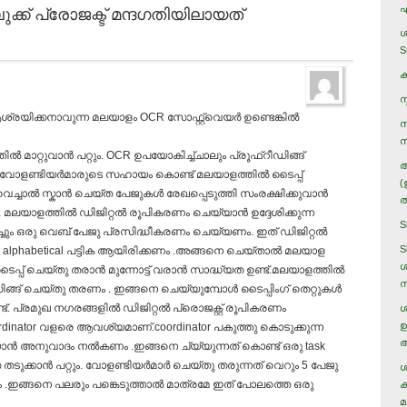
ുക്ക് പ്രോജക്ട് മന്ദഗതിയിലായത്
എ
ശ
S
ക
സ
്രയിക്കനാവുന്ന മലയാളം OCR സോഫ്റ്റ്‌വെയര്‍ ഉണ്ടെങ്കില്‍
സ
സ
ില്‍ മാറ്റുവാന്‍ പറ്റും. OCR ഉപയോകിച്ച്ചാലും പ്രൂഫ്റീഡിങ്ങ്
അ
‍ വോളണ്ടിയര്‍മാരുടെ സഹായം കൊണ്ട് മലയാളത്തില്‍ ടൈപ്പ്
(
ച്ചാല്‍ സ്കാന്‍ ചെയ്ത പേജുകള്‍ രേഖപ്പെടുത്തി സംരക്ഷിക്കുവാന്‍
ത
ലയാളത്തില്‍ ഡിജിറ്റല്‍ രൂപികരണം ചെയ്യാന്‍ ഉദ്ദേശിക്കുന്ന
S
ച്ചും ഒരു വെബ്‌ പേജു പ്രസിദ്ധീകരണം ചെയ്യണം. ഇത് ഡിജിറ്റല്‍
S
cal or alphabetical പട്ടിക ആയിരിക്കണം .അങ്ങനെ ചെയ്‌താല്‍ മലയാള
ശ
പ്പ് ചെയ്തു തരാന്‍ മുന്നോട്ട് വരാന്‍ സാദ്ധ്യത ഉണ്ട്.മലയാളത്തില്‍
ന
ിങ്ങ് ചെയ്തു തരണം . ഇങ്ങനെ ചെയ്യുമ്പോള്‍ ടൈപ്പിംഗ്‌ തെറ്റുകള്‍
്. പ്രമുഖ നഗരങ്ങളില്‍ ഡിജിറ്റല്‍ പ്രൊജക്റ്റ്‌ രൂപികരണം
ശ
ഉ
ordinator വളരെ ആവശ്യമാണ്‌.coordinator പകുത്തു കൊടുക്കുന്ന
അ
ന്‍ അനുവാദം നല്‍കണം .ഇങ്ങനെ ച്യ്യുന്നത് കൊണ്ട് ഒരു task
തെ തടുക്കാന്‍ പറ്റും. വോളണ്ടിയര്‍മാര്‍ ചെയ്തു തരുന്നത് വെറും 5 പേജു
ശ
.ഇങ്ങനെ പലരും പങ്കെടുത്താല്‍ മാത്രമേ ഇത് പോലത്തെ ഒരു
ക
മ