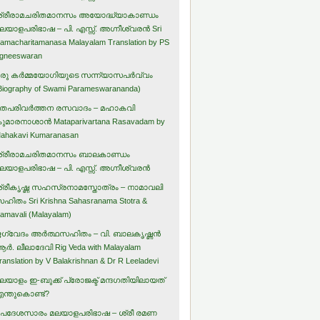
്രീരാമചരിതമാനസം അയോദ്ധ്യാകാണ്ഡം
ലയാളപരിഭാഷ – പി. എസ്സ്. അഗ്നീശ്വരന്‍ Sri
amacharitamanasa Malayalam Translation by PS
gneeswaran
രു കര്‍മ്മയോഗിയുടെ സന്ന്യാസപര്‍വ്വം
Biography of Swami Parameswarananda)
തപരിവര്‍ത്തന രസവാദം – മഹാകവി
ുമാരനാശാന്‍ Mataparivartana Rasavadam by
ahakavi Kumaranasan
്രീരാമചരിതമാനസം ബാലകാണ്ഡം
ലയാളപരിഭാഷ – പി. എസ്സ്. അഗ്നീശ്വരന്‍
്രീകൃഷ്ണ സഹസ്രനാമസ്തോത്രം – നാമാവലി
ഹിതം Sri Krishna Sahasranama Stotra &
amavali (Malayalam)
ഗ്വേദം അര്‍ത്ഥസഹിതം – വി. ബാലകൃഷ്ണന്‍
ര്‍. ലീലാദേവി Rig Veda with Malayalam
ranslation by V Balakrishnan & Dr R Leeladevi
ലയാളം ഇ-ബുക്ക് പ്രോജക്ട് മന്ദഗതിയിലായത്
ന്തുകൊണ്ട്?
പദേശസാരം മലയാളപരിഭാഷ – ശ്രീ രമണ