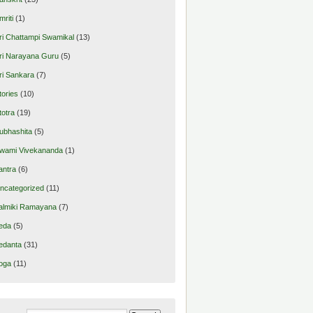
mriti
(1)
ri Chattampi Swamikal
(13)
ri Narayana Guru
(5)
ri Sankara
(7)
tories
(10)
totra
(19)
ubhashita
(5)
wami Vivekananda
(1)
antra
(6)
ncategorized
(11)
almiki Ramayana
(7)
eda
(5)
edanta
(31)
oga
(11)