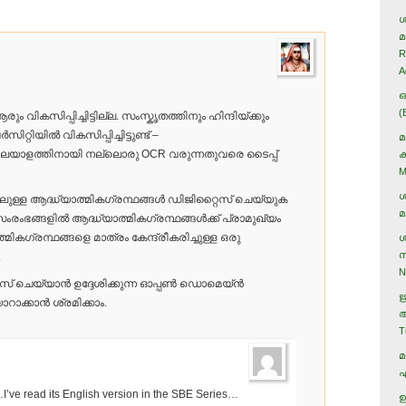
ശ
മ
R
A
ഒ
(
കസിപ്പിച്ചിട്ടില്ല. സംസ്കൃതത്തിനും ഹിന്ദിയ്ക്കും
റ്റിയില്‍ വികസിപ്പിച്ചിട്ടുണ്ട് –
മ
 മലയാളത്തിനായി നല്ലൊരു OCR വരുന്നതുവരെ ടൈപ്പ്
ക
M
ശ
ുള്ള ആദ്ധ്യാത്മികഗ്രന്ഥങ്ങള്‍ ഡിജിറ്റൈസ് ചെയ്യുക
മ
ംഭങ്ങളില്‍ ആദ്ധ്യാത്മികഗ്രന്ഥങ്ങള്‍ക്ക് പ്രാമുഖ്യം
കഗ്രന്ഥങ്ങളെ മാത്രം കേന്ദ്രീകരിച്ചുള്ള ഒരു
ശ
സ
.
N
സ് ചെയ്യാന്‍ ഉദ്ദേശിക്കുന്ന ഓപ്പണ്‍ ഡൊമെയ്ന്‍
ഋ
ാക്കാന്‍ ശ്രമിക്കാം.
ആ
T
മ
എ
i…I’ve read its English version in the SBE Series…
ഉ