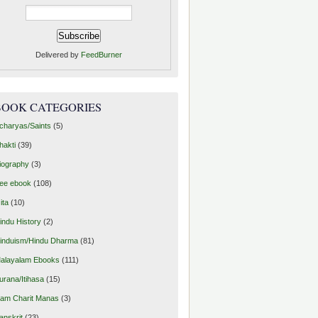
Delivered by
FeedBurner
BOOK CATEGORIES
charyas/Saints
(5)
hakti
(39)
iography
(3)
ree ebook
(108)
ita
(10)
indu History
(2)
induism/Hindu Dharma
(81)
alayalam Ebooks
(111)
urana/Itihasa
(15)
am Charit Manas
(3)
anskrit
(23)