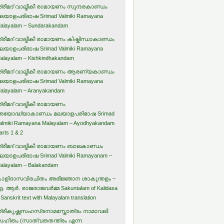
്രീമദ് വാല്മീകീ രാമായണം സുന്ദരകാണ്ഡം
ലയാളപരിഭാഷ Srimad Valmiki Ramayana
alayalam – Sundarakandam
്രീമദ് വാല്മീകീ രാമായണം കിഷ്കിന്ധാകാണ്ഡം
ലയാളപരിഭാഷ Srimad Valmiki Ramayana
alayalam – Kishkindhakandam
്രീമദ് വാല്മീകീ രാമായണം ആരണ്യകാണ്ഡം
ലയാളപരിഭാഷ Srimad Valmiki Ramayana
alayalam – Aranyakandam
്രീമദ് വാല്മീകീ രാമായണം
യോദ്ധ്യാകാണ്ഡം മലയാളപരിഭാഷ Srimad
almiki Ramayana Malayalam – Ayodhyakandam
arts 1 & 2
്രീമദ് വാല്മീകീ രാമായണം ബാലകാണ്ഡം
ലയാളപരിഭാഷ Srimad Valmiki Ramayanam –
alayalam – Balakandam
ാളിദാസവിരചിതം അഭിജ്ഞാന ശാകുന്തളം –
. ആര്‍. രാജരാജവര്‍മ്മ Sakuntalam of Kalidasa
 Sanskrit text with Malayalam translation
്രീകൃഷ്ണസഹസ്രനാമസ്തോത്രം നാമാവലി
ഹിതം (സാത്വതതന്ത്രം എന്ന