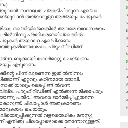
ണം).
S
വാന്‍ സന്നദ്ധത പ്രകടിപ്പിക്കുന്ന എല്ലാ
S
 ചെയ്യുവാന്‍ തയ്യാറുള്ള അത്രയും പേജുകള്‍
S
ിരികെ നല്കിയില്ലെങ്കില്‍ അവരെ യഥാസമയം
S
അവരില്‍നിന്നു പ്രതികരണമില്ലെങ്കില്‍
S
പേജുകള്‍ അയാളെ ഏല്പിക്കണം.
െയ്തുകഴിഞ്ഞശേഷം, പ്രൂഫ്റീഡിങ്ങ്
S
S
ത്ത് ഇ-ബുക്കായി ഫോര്‍മാറ്റു ചെയ്യണം.
S
ുരയും എഴുതണം.
T
്റെ പിന്നിലുണ്ടെന്ന് ഇതില്‍നിന്നും
U
ഡിങ്ങാണ് ഏറ്റവും കഠിനമായ ജോലി.
 നോക്കിയാലും ടൈപ്പിങ്ങില്‍വന്ന
V
്ല. പ്രൂഫ് റീഡിങ്ങ് ഏല്‍ക്കുന്ന മിക്കപേരും
V
യാണു പതിവ്. അവരെ ഓര്‍മ്മിപ്പിച്ചുതന്നെ
V
ോകാറുണ്ട്. ചിലപ്പോള്‍ അതുകാരണം
Y
 മാറുകയും ചെയ്യും.
ിയെടുപ്പിക്കുന്നത് വളരെയധികം മനസ്സു
ടാണ് എനിക്കു ചിലപ്പോഴൊക്കെ തോന്നാറുള്ളത്.