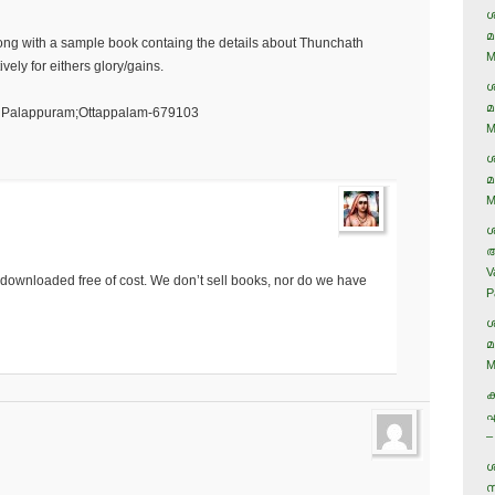
ശ
മ
ong with a sample book containg the details about Thunchath
M
vely for eithers glory/gains.
ശ
മ
d; Palappuram;Ottappalam-679103
M
ശ
മ
M
ശ
അ
V
 downloaded free of cost. We don’t sell books, nor do we have
P
ശ
മ
M
ക
ഏ
–
ശ
സ