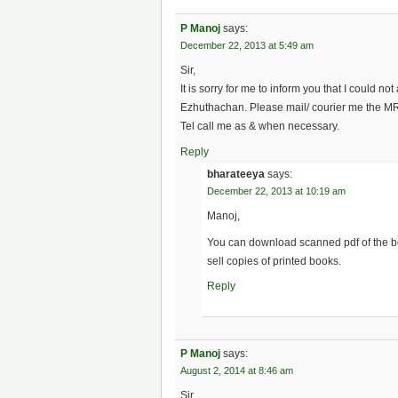
P Manoj
says:
December 22, 2013 at 5:49 am
Sir,
It is sorry for me to inform you that I could n
Ezhuthachan. Please mail/ courier me the MRP
Tel call me as & when necessary.
Reply
bharateeya
says:
December 22, 2013 at 10:19 am
Manoj,
You can download scanned pdf of the boo
sell copies of printed books.
Reply
P Manoj
says:
August 2, 2014 at 8:46 am
Sir,