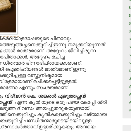
S
S
S
S
കമലയാളഭാഷയുടെ പിതാവും
S
ഴുത്തച്ഛനെക്കുറിച്ച് ഇന്നു നമുക്കറിയുന്നത്
S
ങ്ങള്‍ മാത്രമാണ്. അദ്ദേഹം ജീവിച്ചിരുന്ന
S
പിതാക്കള്‍, അദ്ദേഹം രചിച്ച
്ഡിതന്മാര്‍ ഭിന്നാഭിപ്രായക്കാരാണ്.
S
രവധി ഐതിഹ്യങ്ങള്‍ മാത്രമാണ് ഇന്നു
T
ക്കുറിച്ചുള്ള വസ്തുനിഷ്ഠമായ
U
ളമായാണ് രചിക്കപ്പെട്ടിട്ടുള്ളത്.
്യമാണോ എന്നും സംശയമാണ്.
V
V
തും
വിദ്വാന്‍ കെ. ശങ്കരന്‍ എഴുത്തച്ഛന്‍
്ഛന്‍
” എന്ന കൃതിയുടെ ഒരു പഴയ കോപ്പി ശ്രീ
V
 അടുത്ത ദിവസം അയച്ചുതരുകയുണ്ടായി.
Y
്തിനെക്കുറിച്ചും കൃതികളെക്കുറിച്ചും ലഭ്യമായ
കുറിച്ച് പണ്ഡിതന്മാരുടെയിടയിലുള്ള
ഗ്രന്ഥകര്‍ത്താവ് ഉദ്ധരിക്കുകയും അവയെ