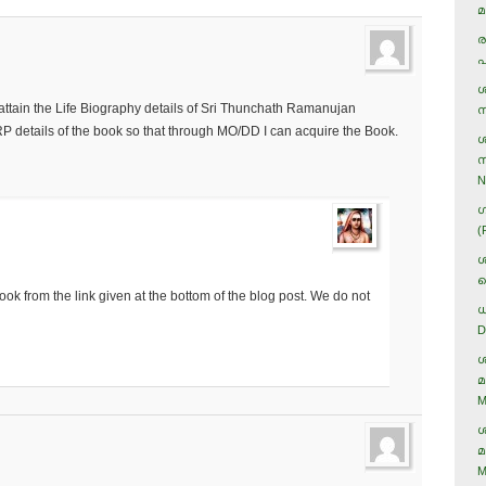
മ
ര
പ
ശ
ot attain the Life Biography details of Sri Thunchath Ramanujan
ന
 details of the book so that through MO/DD I can acquire the Book.
ശ
സ
N
ഗ
(
ശ
ക
k from the link given at the bottom of the blog post. We do not
ധ
D
ശ
മ
M
ശ
മ
M