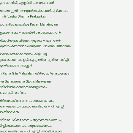
മ്പ്രാന്തിരി, എസ്സ്.വി. പരമേശ്വരന്‍
ാങ്കരസ്മൃതി (ലഘുധര്‍മ്മപ്രകാശിക) Sankara
mriti (Laghu Dharma Prakasika)
ാവേരീമാഹാത്മ്യം Kaveri Mahatmyam
്തവരത്നമാല – ഓടാട്ടില്‍ കേശവമേനോന്‍
്വാമിയുടെ വിളക്കനുഷ്ഠാനം – എം. ആര്‍.
ുബ്രഹ്മണ്യന്‍ Swamiyude Vilakkanushthanam
ദ്ധ്യാത്മരാമായണം കിളിപ്പാട്ട്‌
ഉത്തരകാണ്ഡം ഉള്‍പ്പെടുത്തിയ പുതിയ പതിപ്പ്) –
ുഞ്ചത്തെഴുത്തച്ഛന്‍
ri Rama Gita Malayalam ശ്രീരാമഗീത മലയാളം
iva Sahasranama Stotra Malayalam
്രീശിവസഹസ്രനാമസ്തോത്രം
ാമാവലിസഹിതം
്രീരാമചരിതമാനസം ലങ്കാകാണ്ഡം,
ത്തരകാണ്ഡം മലയാളപരിഭാഷ – പി. എസ്സ്.
ഗ്നീശ്വരന്‍
്രീരാമചരിതമാനസം ആരണ്യകാണ്ഡം,
ിഷ്കിന്ധാകാണ്ഡം, സുന്ദരകാണ്ഡം
ലയാളപരിഭാഷ – പി. എസ്സ്. അഗ്നീശ്വരന്‍