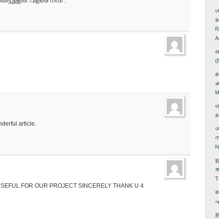
ടുള്ളത് .വളരെ നന്ദി .
ശ
മ
R
A
ഒ
(
മ
ക
M
ശ
മ
erful article.
ശ
സ
N
ഋ
ആ
T
Y USEFUL FOR OUR PROJECT SINCERELY THANK U 4
മ
എ
ഉ