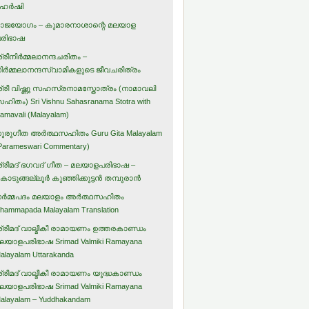
ഹര്‍ഷി
ാജയോഗം – കുമാരനാശാന്റെ മലയാള
രിഭാഷ
്രീനിര്‍മ്മലാനന്ദചരിതം –
ിര്‍മ്മലാനന്ദസ്വാമികളുടെ ജീവചരിത്രം
്രീ വിഷ്ണു സഹസ്രനാമസ്തോത്രം (നാമാവലി
ഹിതം) Sri Vishnu Sahasranama Stotra with
amavali (Malayalam)
ുരുഗീത അര്‍ത്ഥസഹിതം Guru Gita Malayalam
Parameswari Commentary)
്രീമദ് ഭഗവദ് ഗീത – മലയാളപരിഭാഷ –
ൊടുങ്ങല്ലൂര്‍ കുഞ്ഞിക്കുട്ടന്‍ തമ്പുരാന്‍
ര്‍മ്മപദം മലയാളം അര്‍ത്ഥസഹിതം
hammapada Malayalam Translation
്രീമദ് വാല്മീകീ രാമായണം ഉത്തരകാണ്ഡം
ലയാളപരിഭാഷ Srimad Valmiki Ramayana
alayalam Uttarakanda
്രീമദ് വാല്മീകീ രാമായണം യുദ്ധകാണ്ഡം
ലയാളപരിഭാഷ Srimad Valmiki Ramayana
alayalam – Yuddhakandam