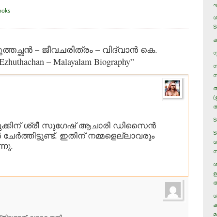
എ
ooks
ശ
S
ക
ത്തച്ഛന്‍ – ജീവചരിത്രം – വിദ്വാന്‍ കെ.
സ
 Ezhuthachan – Malayalam Biography”
സ
സ
അ
(
ത
S
ക്കിന് ശ്രീ സുഗേഷ് ആചാരി ഡിസൈന്‍
S
േര്‍ത്തിട്ടുണ്ട്. ഇതിന് നമ്മളെല്ലാവരും
ശ
്നു.
ന
ശ
ഉ
അ
ശ
ക
മ