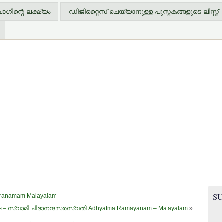
ിന്റെ ലക്ഷ്യം
ഡിജിറ്റൈസ് ചെയ്യാനുള്ള പുസ്തകങ്ങളുടെ ലിസ്റ്റ്
SU
sranamam Malayalam
– സ്വാമി ചിദാനന്ദസരസ്വതി Adhyatma Ramayanam – Malayalam
»