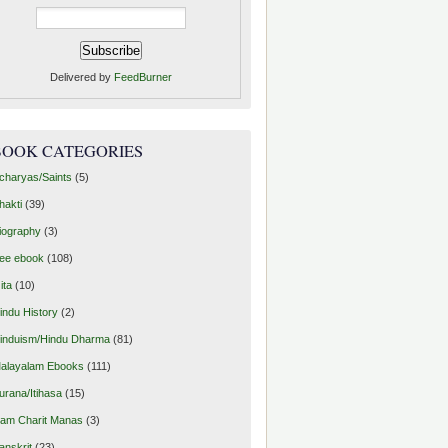
Delivered by
FeedBurner
BOOK CATEGORIES
charyas/Saints
(5)
hakti
(39)
iography
(3)
ree ebook
(108)
ita
(10)
indu History
(2)
induism/Hindu Dharma
(81)
alayalam Ebooks
(111)
urana/Itihasa
(15)
am Charit Manas
(3)
anskrit
(23)