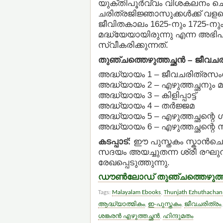
യുക്തിപൂര്‍വ്വം വിശകലനം ചെ
ചരിത്രജിജ്ഞാസുക്കള്‍ക്ക് വ
ജീവിതകാലം 1625-നും 1725-നും
മദ്ധ്യേയായിരുന്നു എന്ന അഭി
സ്വീകരിക്കുന്നത്.
തുഞ്ചത്തെഴുത്തച്ഛന്‍ – ജീവചരി
അദ്ധ്യായം 1 – ജീവചരിത്രസം
അദ്ധ്യായം 2 – എഴുത്തച്ഛനു
അദ്ധ്യായം 3 – കിളിപ്പാട്ട്
അദ്ധ്യായം 4 – തര്‍ജ്ജമ
അദ്ധ്യായം 5 – എഴുത്തച്ഛന്റെ ഗ്
അദ്ധ്യായം 6 – എഴുത്തച്ഛന്റ
കടപ്പാട്:
ഈ പുസ്തകം സ്കാന്‍ചെ
സദയം അയച്ചുതന്ന ശ്രീ രഘുനാ
രേഖപ്പെടുത്തുന്നു.
ഡൗണ്‍ലോഡ് തുഞ്ചത്തെഴുത്തച്
Tags:
Malayalam Ebooks
,
Thunjath Ezhuthachan
ആദ്ധ്യാത്മികം
,
ഇ-പുസ്തകം
,
ജീവചരിത്രം
ശങ്കരന്‍ എഴുത്തച്ഛന്‍
,
ഹിന്ദുമതം