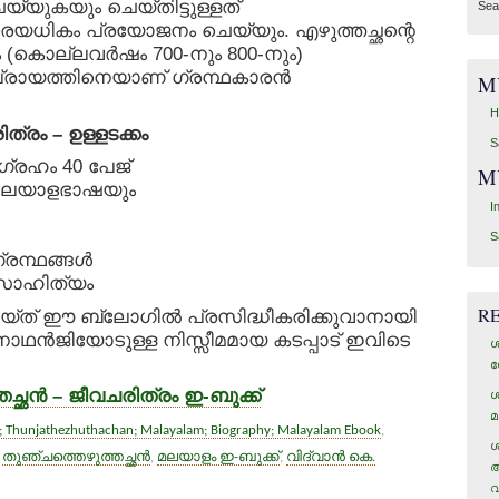
യ്യുകയും ചെയ്തിട്ടുള്ളത്
Sea
ളരെയധികം പ്രയോജനം ചെയ്യും. എഴുത്തച്ഛന്റെ
 (കൊല്ലവര്‍ഷം 700-നും 800-നും)
പ്രായത്തിനെയാണ് ഗ്രന്ഥകാരന്‍
M
H
ത്രം – ഉള്ളടക്കം
S
ഗ്രഹം 40 പേജ്
M
ം മലയാളഭാഷയും
I
S
രന്ഥങ്ങള്‍
െ സാഹിത്യം
R
യ്ത് ഈ ബ്ലോഗില്‍ പ്രസിദ്ധീകരിക്കുവാനായി
ഥന്‍ജിയോടുള്ള നിസ്സീമമായ കടപ്പാട് ഇവിടെ
ശ
ഗ
ഛന്‍ – ജീവചരിത്രം ഇ-ബുക്ക്
ശ
മ
; Thunjathezhuthachan; Malayalam; Biography; Malayalam Ebook
,
ശ
,
തുഞ്ചത്തെഴുത്തച്ഛന്‍
,
മലയാളം ഇ-ബുക്ക്
,
വിദ്വാന്‍ കെ.
അ
വ