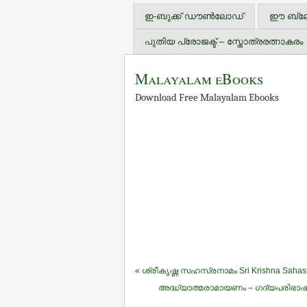
ഇ-ബുക്ക് ഡൗണ്‍ലോഡ്
ഈ ബ്ലോഗ
പുതിയ പ്രോജക്ട് – സ്തോത്രരത്നാകരം
Malayalam eBooks
Download Free Malayalam Ebooks
«
ശ്രീകൃഷ്ണ സഹസ്രനാമം Sri Krishna Saha
അദ്ധ്യാത്മരാമായണം – ഗദ്യപരിഭാഷ 