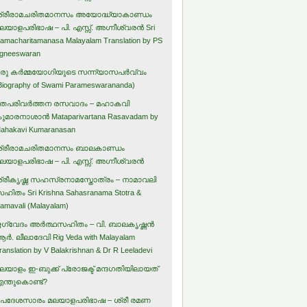
്രീരാമചരിതമാനസം അയോദ്ധ്യാകാണ്ഡം
ലയാളപരിഭാഷ – പി. എസ്സ്. അഗ്നീശ്വരന്‍ Sri
amacharitamanasa Malayalam Translation by PS
gneeswaran
രു കര്‍മ്മയോഗിയുടെ സന്ന്യാസപര്‍വ്വം
Biography of Swami Parameswarananda)
തപരിവര്‍ത്തന രസവാദം – മഹാകവി
ുമാരനാശാന്‍ Mataparivartana Rasavadam by
ahakavi Kumaranasan
്രീരാമചരിതമാനസം ബാലകാണ്ഡം
ലയാളപരിഭാഷ – പി. എസ്സ്. അഗ്നീശ്വരന്‍
്രീകൃഷ്ണ സഹസ്രനാമസ്തോത്രം – നാമാവലി
ഹിതം Sri Krishna Sahasranama Stotra &
amavali (Malayalam)
ഗ്വേദം അര്‍ത്ഥസഹിതം – വി. ബാലകൃഷ്ണന്‍
ര്‍. ലീലാദേവി Rig Veda with Malayalam
ranslation by V Balakrishnan & Dr R Leeladevi
ലയാളം ഇ-ബുക്ക് പ്രോജക്ട് മന്ദഗതിയിലായത്
ന്തുകൊണ്ട്?
പദേശസാരം മലയാളപരിഭാഷ – ശ്രീ രമണ