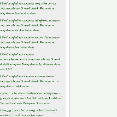
്രീമദ് വാല്മീകീ രാമായണം സുന്ദരകാണ്ഡം
ലയാളപരിഭാഷ Srimad Valmiki Ramayana
alayalam – Sundarakandam
്രീമദ് വാല്മീകീ രാമായണം കിഷ്കിന്ധാകാണ്ഡം
ലയാളപരിഭാഷ Srimad Valmiki Ramayana
alayalam – Kishkindhakandam
്രീമദ് വാല്മീകീ രാമായണം ആരണ്യകാണ്ഡം
ലയാളപരിഭാഷ Srimad Valmiki Ramayana
alayalam – Aranyakandam
്രീമദ് വാല്മീകീ രാമായണം
യോദ്ധ്യാകാണ്ഡം മലയാളപരിഭാഷ Srimad
almiki Ramayana Malayalam – Ayodhyakandam
arts 1 & 2
്രീമദ് വാല്മീകീ രാമായണം ബാലകാണ്ഡം
ലയാളപരിഭാഷ Srimad Valmiki Ramayanam –
alayalam – Balakandam
ാളിദാസവിരചിതം അഭിജ്ഞാന ശാകുന്തളം –
. ആര്‍. രാജരാജവര്‍മ്മ Sakuntalam of Kalidasa
 Sanskrit text with Malayalam translation
്രീകൃഷ്ണസഹസ്രനാമസ്തോത്രം നാമാവലി
ഹിതം (സാത്വതതന്ത്രം എന്ന