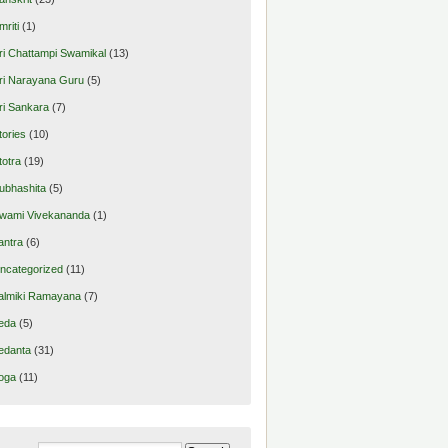
mriti
(1)
ri Chattampi Swamikal
(13)
ri Narayana Guru
(5)
ri Sankara
(7)
tories
(10)
totra
(19)
ubhashita
(5)
wami Vivekananda
(1)
antra
(6)
ncategorized
(11)
almiki Ramayana
(7)
eda
(5)
edanta
(31)
oga
(11)