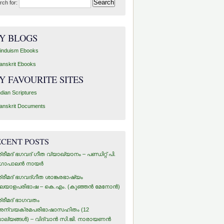
rch for:
Y BLOGS
induism Ebooks
anskrit Ebooks
Y FAVOURITE SITES
ndian Scriptures
anskrit Documents
ECENT POSTS
്രീമദ് ഭഗവദ് ഗീത വ്യാഖ്യാനം – പണ്ഡിറ്റ് പി.
ോപാലന്‍ നായര്‍
്രീമദ് ഭഗവദ്ഗീത ശാങ്കരഭാഷ്യം
ലയാളപരിഭാഷ – കെ.എം. (കുഞ്ഞന്‍ മേനോന്‍)
്രീമദ് ഭാഗവതം
ന്വയക്രമപരിഭാഷാസഹിതം (12
ാല്യങ്ങള്‍) – വിദ്വാന്‍ സി.ജി. നാരായണന്‍