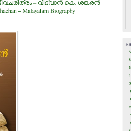
ീവചരിത്രം – വിദ്വാന്‍ കെ. ശങ്കരന്‍
hachan – Malayalam Biography
E
A
B
B
f
G
H
H
M
P
R
S