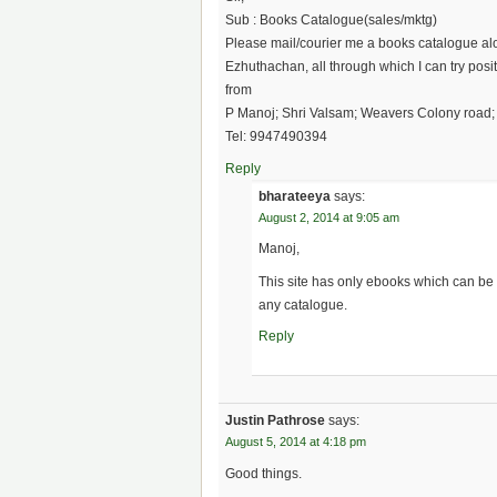
Sub : Books Catalogue(sales/mktg)
Please mail/courier me a books catalogue al
Ezhuthachan, all through which I can try positi
from
P Manoj; Shri Valsam; Weavers Colony roa
Tel: 9947490394
Reply
bharateeya
says:
August 2, 2014 at 9:05 am
Manoj,
This site has only ebooks which can be
any catalogue.
Reply
Justin Pathrose
says:
August 5, 2014 at 4:18 pm
Good things.