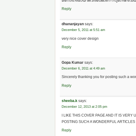
മനോഹരമായ കവര്‍പേജാണ് സുഗേഷ്‌ ചെയ്തിട്
Reply
dhananjayan
says:
December 5, 2011 at 5:51 am
very nice cover design
Reply
Gopa Kumar
says:
December 6, 2011 at 4:49 am
Sincerely thanking you for posting such a wond
Reply
sheeba.k
says:
December 12, 2013 at 2:05 pm
I LIKE THIS COVER PAGE AND IT IS VER
POSTING SUCH A WONDERFUL ARTICLES
Reply