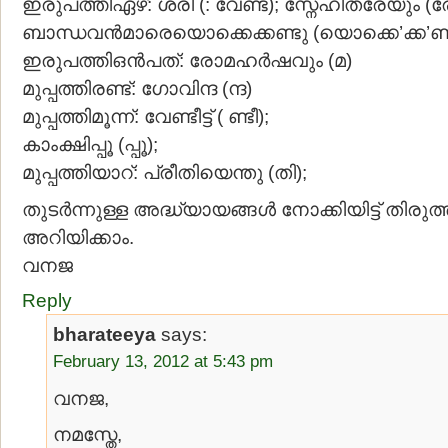
ഇരുപത്തിഏഴ്: ശരി (: വേണ്ട); സ്നേഹിതരേയും (രേ
ബാന്ധവന്‍മാരെയൊക്കെക്കണ്ടു (യൊക്കെ’ക്ക’ണ്
ഇരുപത്തിഒന്‍പത്: രോമഹര്‍ഷവും (മ)
മുപ്പത്തിരണ്ട്: ഗോവിന്ദ (ന്ദ)
മുപ്പത്തിമൂന്ന്: വേണ്ടീട്ട് ( ണ്ടീ);
കാംക്ഷിപ്പൂ (പ്പൂ);
മുപ്പത്തിയാറ്: പ്രീതിയെന്തു (തി);
തുടര്‍ന്നുള്ള അദ്ധ്യായങ്ങള്‍ നോക്കിയിട്ട് തിരുത്ത
അറിയിക്കാം.
വനജ
Reply
bharateeya
says:
February 13, 2012 at 5:43 pm
വനജ,
നമസ്തേ,