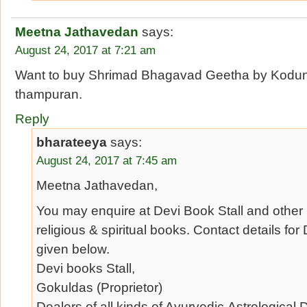
Meetna Jathavedan
says:
August 24, 2017 at 7:21 am
Want to buy Shrimad Bhagavad Geetha by Kodun
thampuran.
Reply
bharateeya
says:
August 24, 2017 at 7:45 am
Meetna Jathavedan,
You may enquire at Devi Book Stall and other
religious & spiritual books. Contact details for
given below.
Devi books Stall,
Gokuldas (Proprietor)
Dealers of all kinds of Ayurvedic,Astrological,D