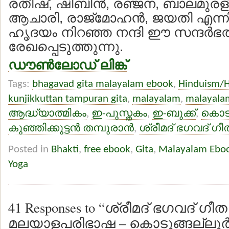
രതീഷ്, ഷിബിന്‍, രഞ്ജന, ബാലമുര
ആചാരി, രാജ്മോഹന്‍, ജയതി എന്ന
ഹൃദയം നിറഞ്ഞ നന്ദി ഈ സന്ദര്‍ഭത്
രേഖപ്പെടുത്തുന്നു.
ഡൗണ്‍ലോഡ് ലിങ്ക്
Tags:
bhagavad gita malayalam ebook
,
Hinduism/
kunjikkuttan tampuran gita
,
malayalam
,
malayala
ആദ്ധ്യാത്മികം
,
ഇ-പുസ്തകം
,
ഇ-ബുക്ക്
,
കൊടുങ
കുഞ്ഞിക്കുട്ടന്‍ തമ്പുരാന്‍
,
ശ്രീമദ് ഭഗവദ് ഗീ
Posted in
Bhakti
,
free ebook
,
Gita
,
Malayalam Ebo
Yoga
41 Responses to “ശ്രീമദ് ഭഗവദ് ഗീത
മലയാളപരിഭാഷ – കൊടുങ്ങല്ലൂര്‍ കു