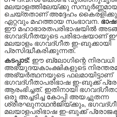
മലയാളത്തിലേയ്ക്കു സമ്പൂര്‍ണ്ണമായ
ചെയ്തതാണ് അദ്ദേഹം കൈരളിക്കു
ഏറ്റവും മഹത്തായ സംഭാവന.
ഭാഷ
ഈ മഹാഭാരതപരിഭാഷയില്‍ അടങ്ങിയ
ഭഗവദ്ഗീതയുടെ പരിഭാഷയാണ് ഈ സന
മലയാളം ഭഗവദ്ഗീത ഇ-ബുക്കായി
പ്രസിദ്ധീകരിക്കുന്നത്.
കടപ്പാട്:
ഈ ബ്ലോഗിന്റെ നിരവധി
അഭ്യുദയകാംക്ഷികളുടെ നിരന്തര
അഭ്യര്‍ത്ഥനയുടെ ഫലമായിട്ടാണ്
ഭഗവദ്ഗീതാപരിഭാഷ ഇ-ബുക്ക് പ്രോ
ആരംഭിച്ചത്. ഇതിനായി ഭഗവദ്ഗീ
ഒരു അച്ചടിച്ച കോപ്പി അയച്ചുതന്ന
ശ്രീരഘുനാഥന്‍ജിയ്ക്കും, ഭഗവദ്ഗ
മലയാളപരിഭാഷ ഇ-ബുക്ക് പ്രോജക്ട