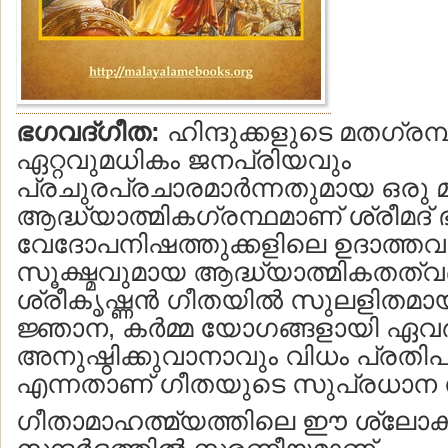
ഭഗവദ്ഗീത:
ഹിന്ദുക്കളുടെ മതഗ്രന്
ഏറ്റവുമധികം ജനപ്രിയവും
പ്രചുരപ്രചാരമാര്‍ന്നതുമായ ഒരു
ആദ്ധ്യാത്മികഗ്രന്ഥമാണ് ശ്രീമദ് 
വേദോപനിഷത്തുക്കളിലെ ഉദാത്തവ
സൂക്ഷ്മവുമായ ആദ്ധ്യാത്മികതത്വ
ശ്രീകൃഷ്ണന്‍ ഗീതയില്‍ സുലളിതമായ
ജ്ഞാന, കര്‍മ്മ യോഗങ്ങളായി ഏവര്‍
അനുഷ്ഠിക്കുവാനാവും വിധം പ്രതിപാദിച
എന്നതാണ് ഗീതയുടെ സുപ്രധാ
ഗീതാമാഹത്മ്യത്തിലെ ഈ ശ്ലോ