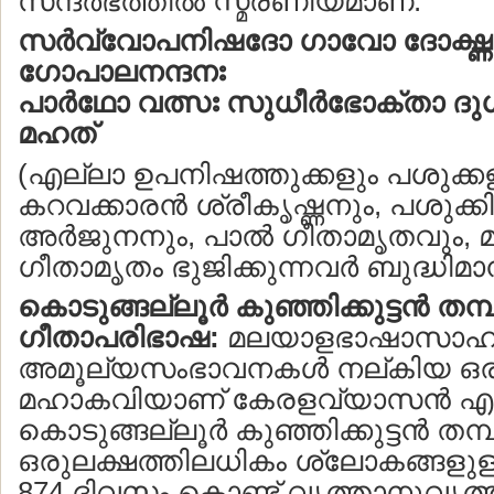
സന്ദര്‍ഭത്തില്‍ സ്മരണീയമാണ്.
സര്‍വ്വോപനിഷദോ ഗാവോ ദോഗ്ദ്ധ
ഗോപാലനന്ദനഃ
പാര്‍ഥോ വത്സഃ സുധീര്‍ഭോക്താ ദു
മഹത്
(എല്ലാ ഉപനിഷത്തുക്കളും പശുക്കള
കറവക്കാരന്‍ ശ്രീകൃഷ്ണനും, പശുക്കി
അര്‍ജുനനും, പാല്‍ ഗീതാമൃതവും
ഗീതാമൃതം ഭുജിക്കുന്നവര്‍ ബുദ്ധിമാന
കൊടുങ്ങല്ലൂര്‍ കുഞ്ഞിക്കുട്ടന്‍ തമ്പ
ഗീതാപരിഭാഷ:
മലയാളഭാഷാസാഹിത
അമൂല്യസംഭാവനകള്‍ നല്കിയ ഒര
മഹാകവിയാണ് കേരളവ്യാസന്‍ എന്ന
കൊടുങ്ങല്ലൂര്‍ കുഞ്ഞിക്കുട്ടന്‍ തമ്പു
ഒരുലക്ഷത്തിലധികം ശ്ലോകങ്ങളു
874 ദിവസം കൊണ്ട് വൃത്താനുവൃത്