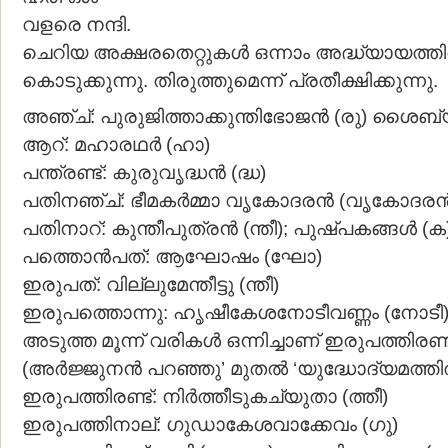
വളരെ നന്ദി.
ചെറിയ അക്ഷരതെറ്റുകള്‍ ഒന്നാം അദ്ധ്യായത്
കൊടുക്കുന്നു. തിരുത്തുമെന്ന് പ്രതീക്ഷിക്കുന്നു.
അഞ്ച്: പുരുജിത്താക്കുന്തിഭോജന്‍ (രു) ശൈബ
ആറ്: മഹാരഥര്‍ (ഹാ)
പന്ത്രണ്ട്: കുരുവൃദ്ധന്‍ (ദ്ധ)
പതിനഞ്ച്: ഭീമകര്‍മ്മാ വൃകോദരന്‍ (വൃകോദരന്
പതിനാറ്: കുന്തീപുത്രന്‍ (ന്തീ); പുഷ്പകങ്ങള്‍ (ക
പത്തൊന്‍പത്: ആഘോഷം (ഘോ)
ഇരുപത്: വില്ലുമേന്തീട്ടു (ന്തീ)
ഇരുപത്തൊന്നു: ഹൃഷീകേശനോടീവണ്ണം (നോടീ
അടുത്ത മൂന്ന് വരികള്‍ ഒന്നിച്ചാണ് ഇരുപത്തിര
(അര്‍ജ്ജുനന്‍ പറഞ്ഞു’ മുതല്‍ ‘യുദ്ധോദ്യമത്തി
ഇരുപത്തിരണ്ട്: നിര്‍ത്തീടുകച്യുതാ (ത്തീ)
ഇരുപത്തിനാല്: ഗുഡാകേശവാക്കേവം (ഗു)