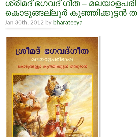
ശ്രീമദ് ഭഗവദ് ഗീത – മലയാളപര
കൊടുങ്ങല്ലൂര്‍ കുഞ്ഞിക്കുട്ടന്‍ ത
Jan 30th, 2012 by
bharateeya