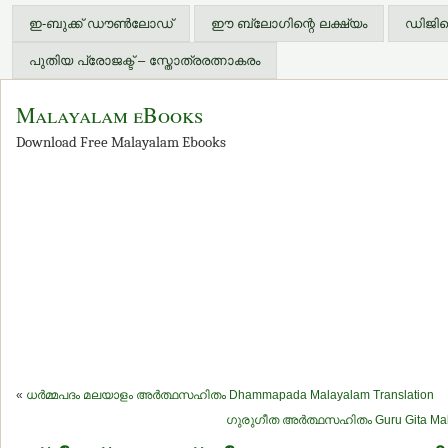
ഇ-ബുക്ക് ഡൗണ്‍ലോഡ്
ഈ ബ്ലോഗിന്റെ ലക്ഷ്യം
ഡിജിറ്
പുതിയ പ്രോജക്ട് – സ്തോത്രരത്നാകരം
Malayalam eBooks
Download Free Malayalam Ebooks
«
ധര്‍മ്മപദം മലയാളം അര്‍ത്ഥസഹിതം Dhammapada Malayalam Translation
ഗുരുഗീത അര്‍ത്ഥസഹിതം Guru Gita Mal