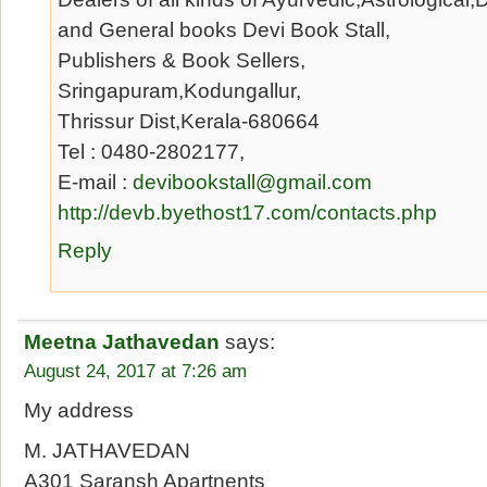
and General books Devi Book Stall,
Publishers & Book Sellers,
Sringapuram,Kodungallur,
Thrissur Dist,Kerala-680664
Tel : 0480-2802177,
E-mail :
devibookstall@gmail.com
http://devb.byethost17.com/contacts.php
Reply
Meetna Jathavedan
says:
August 24, 2017 at 7:26 am
My address
M. JATHAVEDAN
A301 Saransh Apartnents