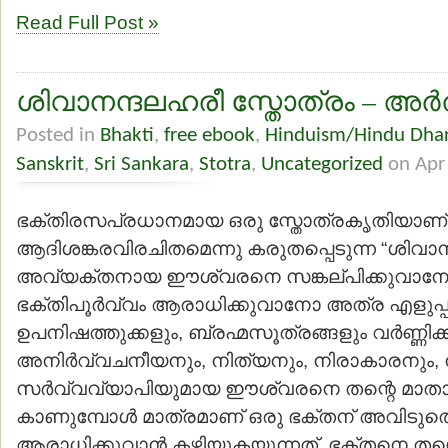
Read Full Post »
ശിവാനന്ദലഹരീ സ്തോത്രം – അര
Posted in
Bhakti
,
free ebook
,
Hinduism/Hindu Dha
Sanskrit
,
Sri Sankara
,
Stotra
,
Uncategorized
on Apr
ഭക്തിരസപ്രധാനമായ ഒരു സ്തോത്രകൃതിയാണ്
ആദിശങ്കരവിരചിതമെന്നു കരുതപ്പെടുന്ന “ശിവാന
അവ്യക്തനായ ഈശ്വരനെ സങ്കല്പിക്കുവാനോ,
ഭക്തിപൂര്‍വ്വം ആരാധിക്കുവാനോ അത്ര എളുപ്പ
ഉപനിഷത്തുക്കളും, ബ്രഹ്മസൂത്രങ്ങളും വര്‍ണ്ണി
അനിര്‍വ്വചനീയനും, നിത്യനും, നിരാകാരനും, 
സര്‍വ്വവ്യാപിയുമായ ഈശ്വരനെ തന്റെ മാതാ
കാണുമ്പോള്‍ മാത്രമാണ് ഒരു ഭക്തന് അവിടുത
ആരാധിക്കുവാന്‍ കഴിയുകയുന്നത്. ഭക്തനെ തന്