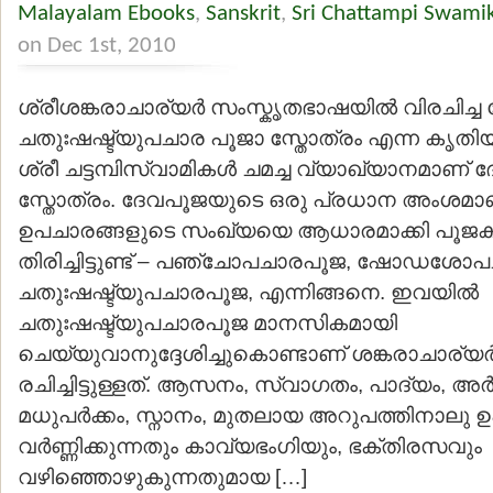
Malayalam Ebooks
,
Sanskrit
,
Sri Chattampi Swami
on Dec 1st, 2010
ശ്രീശങ്കരാചാര്യര്‍ സംസ്കൃതഭാഷയില്‍ വിരചിച്ച 
ചതുഃഷഷ്ട്യുപചാര പൂജാ സ്തോത്രം എന്ന കൃതിയ
ശ്രീ ചട്ടമ്പിസ്വാമികള്‍ ചമച്ച വ്യാഖ്യാനമാണ
സ്തോത്രം. ദേവപൂജയുടെ ഒരു പ്രധാന അംശമാ
ഉപചാരങ്ങളുടെ സംഖ്യയെ ആധാരമാക്കി പൂജക
തിരിച്ചിട്ടുണ്ട് – പഞ്ചോപചാരപൂജ, ഷോഡശോ
ചതുഃഷഷ്ട്യുപചാരപൂജ, എന്നിങ്ങനെ. ഇവയില്‍
ചതുഃഷഷ്ട്യുപചാരപൂജ മാനസികമായി
ചെയ്യുവാനുദ്ദേശിച്ചുകൊണ്ടാണ് ശങ്കരാചാര്യര
രചിച്ചിട്ടുള്ളത്. ആസനം, സ്വാഗതം, പാദ്യം, 
മധുപര്‍ക്കം, സ്നാനം, മുതലായ അറുപത്തിനാലു
വര്‍ണ്ണിക്കുന്നതും കാവ്യഭംഗിയും, ഭക്തിരസവും
വഴിഞ്ഞൊഴുകുന്നതുമായ […]