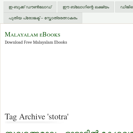
ഇ-ബുക്ക് ഡൗണ്‍ലോഡ്
ഈ ബ്ലോഗിന്റെ ലക്ഷ്യം
ഡിജിറ്
പുതിയ പ്രോജക്ട് – സ്തോത്രരത്നാകരം
Malayalam eBooks
Download Free Malayalam Ebooks
Tag Archive 'stotra'