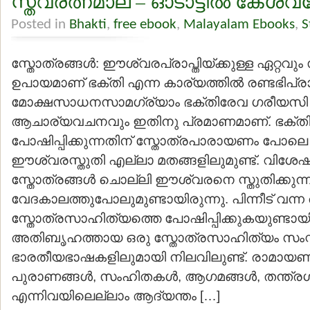
സ്തവരത്നമാല – ഓടാട്ടില്‍ കേശവ
Posted in
Bhakti
,
free ebook
,
Malayalam Ebooks
,
S
സ്തോത്രങ്ങള്‍: ഈശ്വരപ്രാപ്തിയ്ക്കുള്ള ഏറ്റവ
ഉപായമാണ് ഭക്തി എന്ന കാര്യത്തില്‍ രണ്ടഭിപ്ര
മോക്ഷസാധനസാമഗ്ര്യാം ഭക്തിരേവ ഗരീയസി
ആചാര്യവചനവും ഇതിനു പ്രമാണമാണ്. ഭക്ത
പോഷിപ്പിക്കുന്നതിന് സ്തോത്രപാരായണം പോലെ മറ്
ഈശ്വരസ്തുതി എല്ലാ മതങ്ങളിലുമുണ്ട്. വിശേഷിച്
സ്തോത്രങ്ങള്‍ ചൊല്ലി ഈശ്വരനെ സ്തുതിക്കുന്
വേദകാലത്തുപോലുമുണ്ടായിരുന്നു. പിന്നീട് വന്
സ്തോത്രസാഹിത്യത്തെ പോഷിപ്പിക്കുകയുണ്ടായ
അതിബൃഹത്തായ ഒരു സ്തോത്രസാഹിത്യം സംസ്കൃത
ഭാരതീയഭാഷകളിലുമായി നിലവിലുണ്ട്. രാമായണ
പുരാണങ്ങള്‍, സംഹിതകള്‍, ആഗമങ്ങള്‍, തന്ത്രഗ്
എന്നിവയിലെല്ലാം ആദ്യന്തം […]