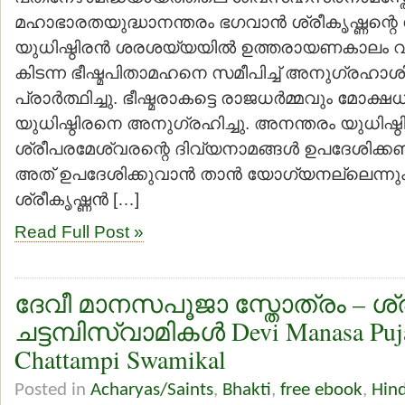
മഹാഭാരതയുദ്ധാനന്തരം ഭഗവാന്‍ ശ്രീകൃഷ്ണന്റെ നി
യുധിഷ്ഠിരന്‍ ശരശയ്യയില്‍ ഉത്തരായണകാലം വരുന
കിടന്ന ഭീഷ്മപിതാമഹനെ സമീപിച്ച് അനുഗ്രഹാശിസ
പ്രാര്‍ത്ഥിച്ചു. ഭീഷ്മരാകട്ടെ രാജധര്‍മ്മവും മോക്ഷധ
യുധിഷ്ഠിരനെ അനുഗ്രഹിച്ചു. അനന്തരം യുധിഷ്ഠിര
ശ്രീപരമേശ്വരന്റെ ദിവ്യനാമങ്ങള്‍ ഉപദേശിക്കണമ
അത് ഉപദേശിക്കുവാന്‍ താന്‍ യോഗ്യനല്ലെന്നും
ശ്രീകൃഷ്ണന്‍ […]
Read Full Post »
ദേവീ മാനസപൂജാ സ്തോത്രം – ശ്
ചട്ടമ്പിസ്വാമികള്‍ Devi Manasa Puja
Chattampi Swamikal
Posted in
Acharyas/Saints
,
Bhakti
,
free ebook
,
Hin