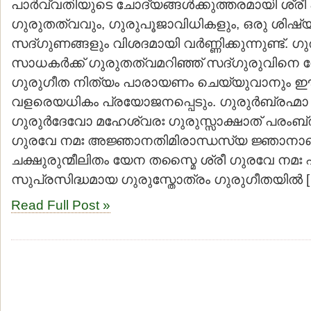
പാര്‍വ്വതിയുടെ ചോദ്യങ്ങള്‍ക്കുത്തരമായി ശ്രീ
ഗുരുതത്വവും, ഗുരുപൂജാവിധികളും, ഒരു ശിഷ്
സദ്ഗുണങ്ങളും വിശദമായി വര്‍ണ്ണിക്കുന്നുണ്ട്. 
സാധകര്‍ക്ക് ഗുരുതത്വമറിഞ്ഞ് സദ്ഗുരുവിനെ 
ഗുരുഗീത നിത്യം പാരായണം ചെയ്യുവാനും ഈ
വളരെയധികം പ്രയോജനപ്പെടും. ഗുരുര്‍ബ്രഹ്മാ ഗു
ഗുരുര്‍ദേവോ മഹേശ്വരഃ ഗുരുസ്സാക്ഷാത് പരംബ്
ഗുരവേ നമഃ അജ്ഞാനതിമിരാന്ധസ്യ ജ്ഞാന
ചക്ഷുരുന്മീലിതം യേന തസ്മൈ ശ്രീ ഗുരവേ നമഃ എ
സുപ്രസിദ്ധമായ ഗുരുസ്തോത്രം ഗുരുഗീതയില്‍ 
Read Full Post »