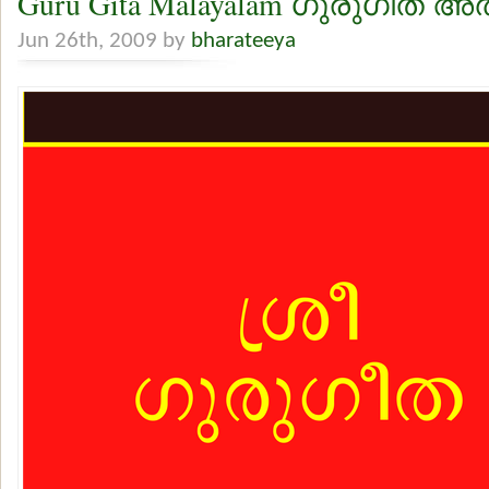
Guru Gita Malayalam ഗുരുഗീത അ
Jun 26th, 2009 by
bharateeya