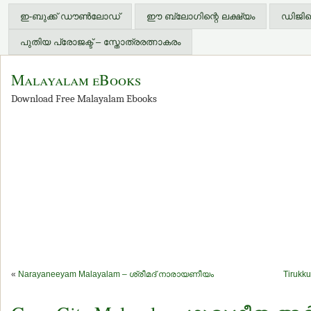
ഇ-ബുക്ക് ഡൗണ്‍ലോഡ്
ഈ ബ്ലോഗിന്റെ ലക്ഷ്യം
ഡിജിറ്
പുതിയ പ്രോജക്ട് – സ്തോത്രരത്നാകരം
Malayalam eBooks
Download Free Malayalam Ebooks
«
Narayaneeyam Malayalam – ശ്രീമദ് നാരായണീയം
Tirukk