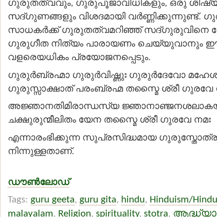
ഗുരുതത്വവും, ഗുരുപൂജാവിധികളും, ഒരു ശിഷ്
സദ്ഗുണങ്ങളും വിശദമായി വര്‍ണ്ണിക്കുന്നുണ്ട്. 
സാധകര്‍ക്ക് ഗുരുതത്വമറിഞ്ഞ് സദ്ഗുരുവിനെ 
ഗുരുഗീത നിത്യം പാരായണം ചെയ്യുവാനും ഈ
വളരെയധികം പ്രയോജനപ്പെടും.
ഗുരുര്‍ബ്രഹ്മാ ഗുരുര്‍വിഷ്ണുഃ ഗുരുര്‍ദേവോ മഹേ
ഗുരുസ്സാക്ഷാത് പരംബ്രഹ്മ തസ്മൈ ശ്രീ ഗുരവേ
അജ്ഞാനതിമിരാന്ധസ്യ ജ്ഞാനാഞ്ജനശലാക
ചക്ഷുരുന്മീലിതം യേന തസ്മൈ ശ്രീ ഗുരവേ നമഃ
എന്നാരംഭിക്കുന്ന സുപ്രസിദ്ധമായ ഗുരുസ്തോത്ര
നിന്നുള്ളതാണ്.
ഡൗണ്‍ലോഡ്
Tags:
guru geeta
,
guru gita
,
hindu
,
Hinduism/Hind
malayalam
,
Religion
,
spirituality
,
stotra
,
ആദ്ധ്യാ