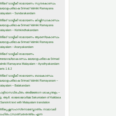
്രീമദ് വാല്മീകീ രാമായണം സുന്ദരകാണ്ഡം
ലയാളപരിഭാഷ Srimad Valmiki Ramayana
alayalam – Sundarakandam
്രീമദ് വാല്മീകീ രാമായണം കിഷ്കിന്ധാകാണ്ഡം
ലയാളപരിഭാഷ Srimad Valmiki Ramayana
alayalam – Kishkindhakandam
്രീമദ് വാല്മീകീ രാമായണം ആരണ്യകാണ്ഡം
ലയാളപരിഭാഷ Srimad Valmiki Ramayana
alayalam – Aranyakandam
്രീമദ് വാല്മീകീ രാമായണം
യോദ്ധ്യാകാണ്ഡം മലയാളപരിഭാഷ Srimad
almiki Ramayana Malayalam – Ayodhyakandam
arts 1 & 2
്രീമദ് വാല്മീകീ രാമായണം ബാലകാണ്ഡം
ലയാളപരിഭാഷ Srimad Valmiki Ramayanam –
alayalam – Balakandam
ാളിദാസവിരചിതം അഭിജ്ഞാന ശാകുന്തളം –
. ആര്‍. രാജരാജവര്‍മ്മ Sakuntalam of Kalidasa
 Sanskrit text with Malayalam translation
്രീകൃഷ്ണസഹസ്രനാമസ്തോത്രം നാമാവലി
ഹിതം (സാത്വതതന്ത്രം എന്ന