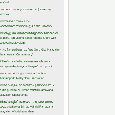
ഹര്‍ഷി
ാജയോഗം – കുമാരനാശാന്റെ മലയാള
രിഭാഷ
്രീനിര്‍മ്മലാനന്ദചരിതം –
ിര്‍മ്മലാനന്ദസ്വാമികളുടെ ജീവചരിത്രം
്രീ വിഷ്ണു സഹസ്രനാമസ്തോത്രം (നാമാവലി
ഹിതം) Sri Vishnu Sahasranama Stotra with
amavali (Malayalam)
ുരുഗീത അര്‍ത്ഥസഹിതം Guru Gita Malayalam
Parameswari Commentary)
്രീമദ് ഭഗവദ് ഗീത – മലയാളപരിഭാഷ –
ൊടുങ്ങല്ലൂര്‍ കുഞ്ഞിക്കുട്ടന്‍ തമ്പുരാന്‍
ര്‍മ്മപദം മലയാളം അര്‍ത്ഥസഹിതം
hammapada Malayalam Translation
്രീമദ് വാല്മീകീ രാമായണം ഉത്തരകാണ്ഡം
ലയാളപരിഭാഷ Srimad Valmiki Ramayana
alayalam Uttarakanda
്രീമദ് വാല്മീകീ രാമായണം യുദ്ധകാണ്ഡം
ലയാളപരിഭാഷ Srimad Valmiki Ramayana
alayalam – Yuddhakandam