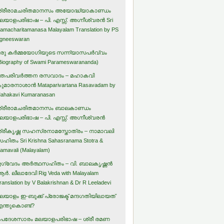
്രീരാമചരിതമാനസം അയോദ്ധ്യാകാണ്ഡം
ലയാളപരിഭാഷ – പി. എസ്സ്. അഗ്നീശ്വരന്‍ Sri
amacharitamanasa Malayalam Translation by PS
gneeswaran
രു കര്‍മ്മയോഗിയുടെ സന്ന്യാസപര്‍വ്വം
Biography of Swami Parameswarananda)
തപരിവര്‍ത്തന രസവാദം – മഹാകവി
ുമാരനാശാന്‍ Mataparivartana Rasavadam by
ahakavi Kumaranasan
്രീരാമചരിതമാനസം ബാലകാണ്ഡം
ലയാളപരിഭാഷ – പി. എസ്സ്. അഗ്നീശ്വരന്‍
്രീകൃഷ്ണ സഹസ്രനാമസ്തോത്രം – നാമാവലി
ഹിതം Sri Krishna Sahasranama Stotra &
amavali (Malayalam)
ഗ്വേദം അര്‍ത്ഥസഹിതം – വി. ബാലകൃഷ്ണന്‍
ര്‍. ലീലാദേവി Rig Veda with Malayalam
ranslation by V Balakrishnan & Dr R Leeladevi
ലയാളം ഇ-ബുക്ക് പ്രോജക്ട് മന്ദഗതിയിലായത്
ന്തുകൊണ്ട്?
പദേശസാരം മലയാളപരിഭാഷ – ശ്രീ രമണ