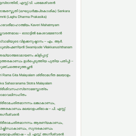
മ്പ്രാന്തിരി, എസ്സ്.വി. പരമേശ്വരന്‍
ാങ്കരസ്മൃതി (ലഘുധര്‍മ്മപ്രകാശിക) Sankara
mriti (Laghu Dharma Prakasika)
ാവേരീമാഹാത്മ്യം Kaveri Mahatmyam
്തവരത്നമാല – ഓടാട്ടില്‍ കേശവമേനോന്‍
്വാമിയുടെ വിളക്കനുഷ്ഠാനം – എം. ആര്‍.
ുബ്രഹ്മണ്യന്‍ Swamiyude Vilakkanushthanam
ദ്ധ്യാത്മരാമായണം കിളിപ്പാട്ട്‌
ഉത്തരകാണ്ഡം ഉള്‍പ്പെടുത്തിയ പുതിയ പതിപ്പ്) –
ുഞ്ചത്തെഴുത്തച്ഛന്‍
ri Rama Gita Malayalam ശ്രീരാമഗീത മലയാളം
iva Sahasranama Stotra Malayalam
്രീശിവസഹസ്രനാമസ്തോത്രം
ാമാവലിസഹിതം
്രീരാമചരിതമാനസം ലങ്കാകാണ്ഡം,
ത്തരകാണ്ഡം മലയാളപരിഭാഷ – പി. എസ്സ്.
ഗ്നീശ്വരന്‍
്രീരാമചരിതമാനസം ആരണ്യകാണ്ഡം,
ിഷ്കിന്ധാകാണ്ഡം, സുന്ദരകാണ്ഡം
ലയാളപരിഭാഷ – പി. എസ്സ്. അഗ്നീശ്വരന്‍