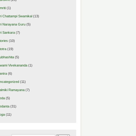
mriti
(1)
ri Chattampi Swamikal
(13)
ri Narayana Guru
(5)
ri Sankara
(7)
tories
(10)
totra
(19)
ubhashita
(5)
wami Vivekananda
(1)
antra
(6)
ncategorized
(11)
almiki Ramayana
(7)
eda
(5)
edanta
(31)
oga
(11)