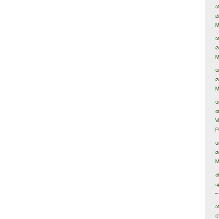
ശ
മ
M
ശ
മ
M
ശ
മ
M
ശ
അ
V
P
ശ
മ
M
ക
ഏ
–
ശ
സ