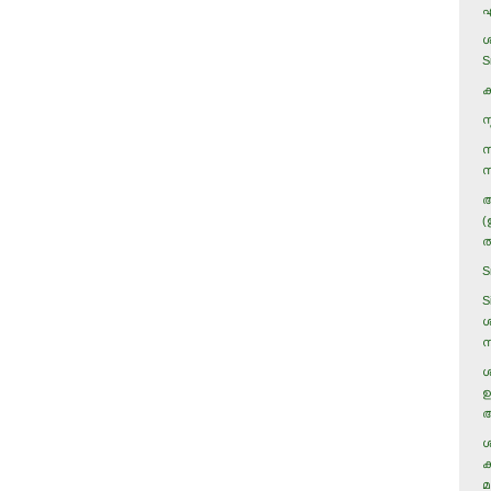
എ
ശ
S
ക
സ
സ
സ
അ
(
ത
S
S
ശ
ന
ശ
ഉ
അ
ശ
ക
മ