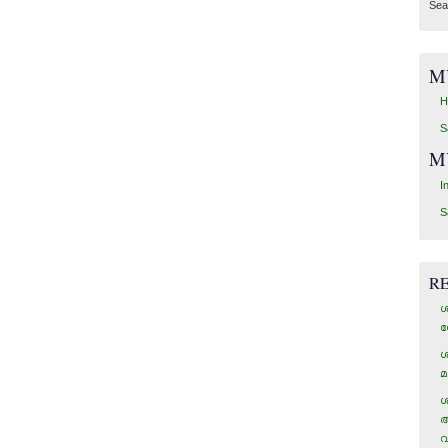
Sea
M
H
S
M
I
S
R
ശ
ഗ
ശ
മ
ശ
അ
വ