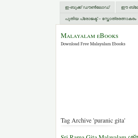
ഇ-ബുക്ക് ഡൗണ്‍ലോഡ്
ഈ ബ്ലോഗ
പുതിയ പ്രോജക്ട് – സ്തോത്രരത്നാകരം
Malayalam eBooks
Download Free Malayalam Ebooks
Tag Archive 'puranic gita'
Sri Rama Gita Malayalam