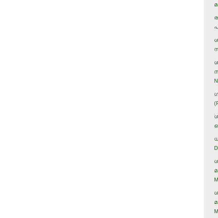
മ
ര
പ
ശ
ന
ശ
സ
N
ഗ
(
ശ
ക
ധ
D
ശ
മ
M
ശ
മ
M