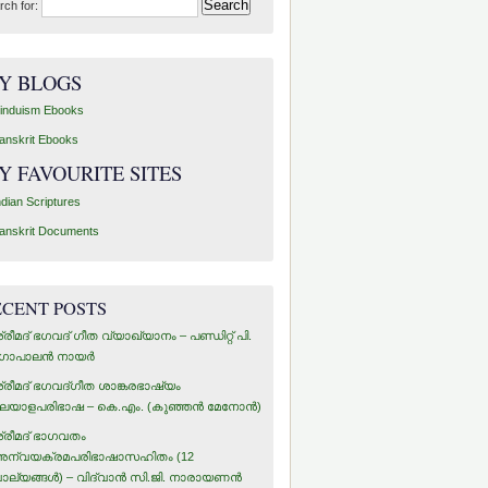
rch for:
Y BLOGS
induism Ebooks
anskrit Ebooks
Y FAVOURITE SITES
ndian Scriptures
anskrit Documents
ECENT POSTS
്രീമദ് ഭഗവദ് ഗീത വ്യാഖ്യാനം – പണ്ഡിറ്റ് പി.
ോപാലന്‍ നായര്‍
്രീമദ് ഭഗവദ്ഗീത ശാങ്കരഭാഷ്യം
ലയാളപരിഭാഷ – കെ.എം. (കുഞ്ഞന്‍ മേനോന്‍)
്രീമദ് ഭാഗവതം
ന്വയക്രമപരിഭാഷാസഹിതം (12
ാല്യങ്ങള്‍) – വിദ്വാന്‍ സി.ജി. നാരായണന്‍