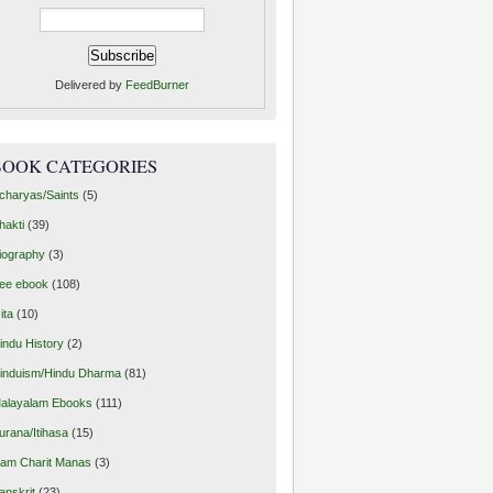
Delivered by
FeedBurner
BOOK CATEGORIES
charyas/Saints
(5)
hakti
(39)
iography
(3)
ree ebook
(108)
ita
(10)
indu History
(2)
induism/Hindu Dharma
(81)
alayalam Ebooks
(111)
urana/Itihasa
(15)
am Charit Manas
(3)
anskrit
(23)