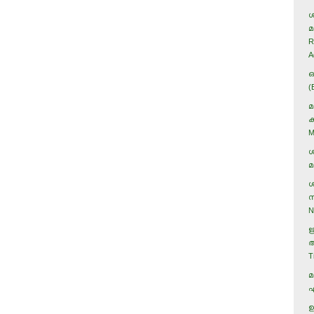
ശ
മ
R
A
ഒ
(
മ
ക
M
ശ
മ
ശ
സ
N
ഋ
ആ
T
മ
എ
ഉ