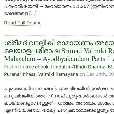
പ്രഹരിഷ്യതി” – മഹാഭാരതം 1.1.267 (ഇതിഹ
വേദങ്ങളെ […]
Read Full Post »
ശ്രീമദ് വാല്മീകീ രാമായണം അയ
മലയാളപരിഭാഷ Srimad Valmiki R
Malayalam – Ayodhyakandam Parts 1 
Posted in
free ebook
,
Hinduism/Hindu Dharma
,
Ma
Purana/Itihasa
,
Valmiki Ramayana
on Dec 24th, 2
പുരാണേതിഹാസങ്ങള്‍: ഭാരതീയജീവിതദര്‍ശനമനു
മനുഷ്യജീവിതത്തിന് നാല് പുരുഷാര്‍ത്ഥങ്ങള്‍
ലക്ഷ്യങ്ങളാണുള്ളത് – ധര്‍മ്മം, അര്‍ത്ഥം, കാമം,
എന്നിവയാണവ. നാലു പുരുഷാര്‍ത്ഥങ്ങളെയും 