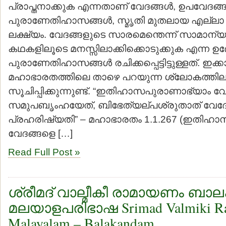
പ്രാപ്തനാക്കുക എന്നതാണ് വേദങ്ങള്‍, ഉപവേദങ്ങള
പുരാണേതിഹാസങ്ങള്‍, സ്മൃതി മുതലായ എല്ലാ 
ലക്ഷ്യം. വേദങ്ങളുടെ സാരമെന്തെന്ന് സാമാന്യജ
കഥകളിലൂടെ മനസ്സിലാക്കിക്കൊടുക്കുക എന്ന ഉ
പുരാണേതിഹാസങ്ങള്‍ രചിക്കപ്പെട്ടിട്ടുള്ളത്. ഇ
മഹാഭാരതത്തിലെ താഴെ പറയുന്ന ശ്ലോകത്തില
സൂചിപ്പിക്കുന്നുണ്ട്. “ഇതിഹാസപുരാണാഭ്യാം വ
സമുപബൃംഹയേത്, ബിഭേത്യല്പശ്രുതാത് വേദ
പ്രഹരിഷ്യതി” – മഹാഭാരതം 1.1.267 (ഇതിഹ
വേദങ്ങളെ […]
Read Full Post »
ശ്രീമദ് വാല്മീകീ രാമായണം ബാ
മലയാളപരിഭാഷ Srimad Valmiki R
Malayalam – Balakandam