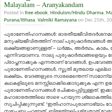
Malayalam – Aranyakandam
Posted in
free ebook
,
Hinduism/Hindu Dharma
,
Ma
Purana/Itihasa
,
Valmiki Ramayana
on Dec 25th, 2
പുരാണേതിഹാസങ്ങള്‍: ഭാരതീയജീവിതദര്‍ശനമനു
മനുഷ്യജീവിതത്തിന് നാല് പുരുഷാര്‍ത്ഥങ്ങള്‍
ലക്ഷ്യങ്ങളാണുള്ളത് – ധര്‍മ്മം, അര്‍ത്ഥം, കാമം,
എന്നിവയാണവ. നാലു പുരുഷാര്‍ത്ഥങ്ങളെയും 
പ്രാപ്തനാക്കുക എന്നതാണ് വേദങ്ങള്‍, ഉപവേദങ്ങള
പുരാണേതിഹാസങ്ങള്‍, സ്മൃതി മുതലായ എല്ലാ 
ലക്ഷ്യം. വേദങ്ങളുടെ സാരമെന്തെന്ന് സാമാന്യജ
കഥകളിലൂടെ മനസ്സിലാക്കിക്കൊടുക്കുക എന്ന ഉ
പുരാണേതിഹാസങ്ങള്‍ രചിക്കപ്പെട്ടിട്ടുള്ളത്. ഇ
മഹാഭാരതത്തിലെ താഴെ പറയുന്ന ശ്ലോകത്തില
സൂചിപ്പിക്കുന്നുണ്ട്. “ഇതിഹാസപുരാണാഭ്യാം വ
സമുപബൃംഹയേത്, ബിഭേത്യല്പശ്രുതാത് വേദ