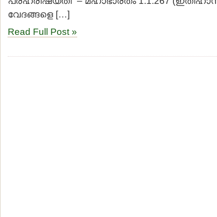
പ്രഹരിഷ്യതി” – മഹാഭാരതം 1.1.267 (ഇതിഹ
വേദങ്ങളെ […]
Read Full Post »