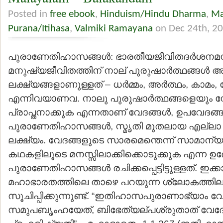
Posted in
free ebook
,
Hinduism/Hindu Dharma
,
Ma
Purana/Itihasa
,
Valmiki Ramayana
on Dec 24th, 2
പുരാണേതിഹാസങ്ങള്‍: ഭാരതീയജീവിതദര്‍ശനമനു
മനുഷ്യജീവിതത്തിന് നാല് പുരുഷാര്‍ത്ഥങ്ങള്‍
ലക്ഷ്യങ്ങളാണുള്ളത് – ധര്‍മ്മം, അര്‍ത്ഥം, കാമം,
എന്നിവയാണവ. നാലു പുരുഷാര്‍ത്ഥങ്ങളെയും 
പ്രാപ്തനാക്കുക എന്നതാണ് വേദങ്ങള്‍, ഉപവേദങ്ങള
പുരാണേതിഹാസങ്ങള്‍, സ്മൃതി മുതലായ എല്ലാ 
ലക്ഷ്യം. വേദങ്ങളുടെ സാരമെന്തെന്ന് സാമാന്യജ
കഥകളിലൂടെ മനസ്സിലാക്കിക്കൊടുക്കുക എന്ന ഉ
പുരാണേതിഹാസങ്ങള്‍ രചിക്കപ്പെട്ടിട്ടുള്ളത്. ഇ
മഹാഭാരതത്തിലെ താഴെ പറയുന്ന ശ്ലോകത്തില
സൂചിപ്പിക്കുന്നുണ്ട്. “ഇതിഹാസപുരാണാഭ്യാം വ
സമുപബൃംഹയേത്, ബിഭേത്യല്പശ്രുതാത് വേദ