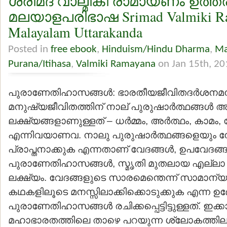
ശ്രീമദ് വാല്മീകീ രാമായണം ഉത്
മലയാളപരിഭാഷ Srimad Valmiki R
Malayalam Uttarakanda
Posted in
free ebook
,
Hinduism/Hindu Dharma
,
Ma
Purana/Itihasa
,
Valmiki Ramayana
on Jan 15th, 20
പുരാണേതിഹാസങ്ങള്‍: ഭാരതീയജീവിതദര്‍ശനമനു
മനുഷ്യജീവിതത്തിന് നാല് പുരുഷാര്‍ത്ഥങ്ങള്‍
ലക്ഷ്യങ്ങളാണുള്ളത് – ധര്‍മ്മം, അര്‍ത്ഥം, കാമം,
എന്നിവയാണവ. നാലു പുരുഷാര്‍ത്ഥങ്ങളെയും 
പ്രാപ്തനാക്കുക എന്നതാണ് വേദങ്ങള്‍, ഉപവേദങ്ങള
പുരാണേതിഹാസങ്ങള്‍, സ്മൃതി മുതലായ എല്ലാ 
ലക്ഷ്യം. വേദങ്ങളുടെ സാരമെന്തെന്ന് സാമാന്യജ
കഥകളിലൂടെ മനസ്സിലാക്കിക്കൊടുക്കുക എന്ന ഉ
പുരാണേതിഹാസങ്ങള്‍ രചിക്കപ്പെട്ടിട്ടുള്ളത്. ഇ
മഹാഭാരതത്തിലെ താഴെ പറയുന്ന ശ്ലോകത്തില