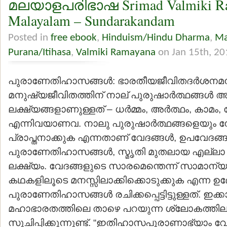
മലയാളപരിഭാഷ Srimad Valmiki R
Malayalam – Sundarakandam
Posted in
free ebook
,
Hinduism/Hindu Dharma
,
Ma
Purana/Itihasa
,
Valmiki Ramayana
on Jan 15th, 20
പുരാണേതിഹാസങ്ങള്‍: ഭാരതീയജീവിതദര്‍ശനമനു
മനുഷ്യജീവിതത്തിന് നാല് പുരുഷാര്‍ത്ഥങ്ങള്‍
ലക്ഷ്യങ്ങളാണുള്ളത് – ധര്‍മ്മം, അര്‍ത്ഥം, കാമം,
എന്നിവയാണവ. നാലു പുരുഷാര്‍ത്ഥങ്ങളെയും 
പ്രാപ്തനാക്കുക എന്നതാണ് വേദങ്ങള്‍, ഉപവേദങ്ങള
പുരാണേതിഹാസങ്ങള്‍, സ്മൃതി മുതലായ എല്ലാ 
ലക്ഷ്യം. വേദങ്ങളുടെ സാരമെന്തെന്ന് സാമാന്യജ
കഥകളിലൂടെ മനസ്സിലാക്കിക്കൊടുക്കുക എന്ന ഉ
പുരാണേതിഹാസങ്ങള്‍ രചിക്കപ്പെട്ടിട്ടുള്ളത്. ഇ
മഹാഭാരതത്തിലെ താഴെ പറയുന്ന ശ്ലോകത്തില
സൂചിപ്പിക്കുന്നുണ്ട്. “ഇതിഹാസപുരാണാഭ്യാം വ