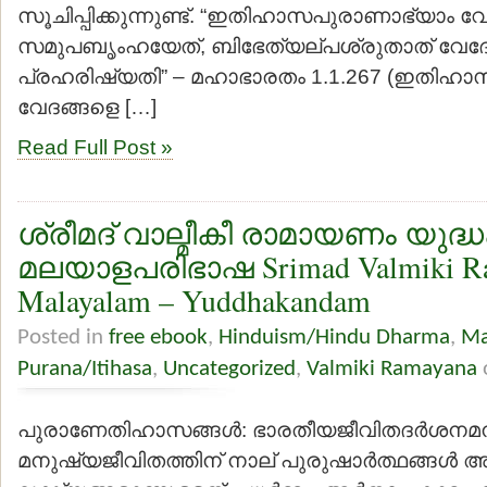
സൂചിപ്പിക്കുന്നുണ്ട്. “ഇതിഹാസപുരാണാഭ്യാം വ
സമുപബൃംഹയേത്, ബിഭേത്യല്പശ്രുതാത് വേദ
പ്രഹരിഷ്യതി” – മഹാഭാരതം 1.1.267 (ഇതിഹ
വേദങ്ങളെ […]
Read Full Post »
ശ്രീമദ് വാല്മീകീ രാമായണം യുദ
മലയാളപരിഭാഷ Srimad Valmiki R
Malayalam – Yuddhakandam
Posted in
free ebook
,
Hinduism/Hindu Dharma
,
Ma
Purana/Itihasa
,
Uncategorized
,
Valmiki Ramayana
പുരാണേതിഹാസങ്ങള്‍: ഭാരതീയജീവിതദര്‍ശനമനു
മനുഷ്യജീവിതത്തിന് നാല് പുരുഷാര്‍ത്ഥങ്ങള്‍