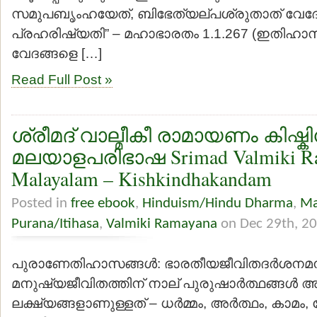
സമുപബൃംഹയേത്, ബിഭേത്യല്പശ്രുതാത് വേദ
പ്രഹരിഷ്യതി” – മഹാഭാരതം 1.1.267 (ഇതിഹ
വേദങ്ങളെ […]
Read Full Post »
ശ്രീമദ് വാല്മീകീ രാമായണം കിഷ്
മലയാളപരിഭാഷ Srimad Valmiki R
Malayalam – Kishkindhakandam
Posted in
free ebook
,
Hinduism/Hindu Dharma
,
Ma
Purana/Itihasa
,
Valmiki Ramayana
on Dec 29th, 2
പുരാണേതിഹാസങ്ങള്‍: ഭാരതീയജീവിതദര്‍ശനമനു
മനുഷ്യജീവിതത്തിന് നാല് പുരുഷാര്‍ത്ഥങ്ങള്‍
ലക്ഷ്യങ്ങളാണുള്ളത് – ധര്‍മ്മം, അര്‍ത്ഥം, കാമം,