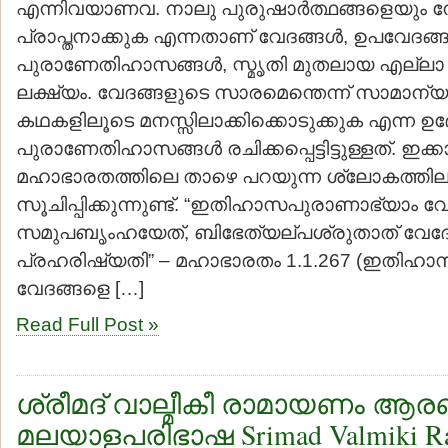
എന്നിവയാണവ. നാലു പുരുഷാര്‍ത്ഥങ്ങളെയും 
പ്രാപ്തനാക്കുക എന്നതാണ് വേദങ്ങള്‍, ഉപവേദങ്ങള
പുരാണേതിഹാസങ്ങള്‍, സ്മൃതി മുതലായ എല്ലാ 
ലക്ഷ്യം. വേദങ്ങളുടെ സാരമെന്തെന്ന് സാമാന്യജ
കഥകളിലൂടെ മനസ്സിലാക്കിക്കൊടുക്കുക എന്ന ഉ
പുരാണേതിഹാസങ്ങള്‍ രചിക്കപ്പെട്ടിട്ടുള്ളത്. ഇ
മഹാഭാരതത്തിലെ താഴെ പറയുന്ന ശ്ലോകത്തില
സൂചിപ്പിക്കുന്നുണ്ട്. “ഇതിഹാസപുരാണാഭ്യാം വ
സമുപബൃംഹയേത്, ബിഭേത്യല്പശ്രുതാത് വേദ
പ്രഹരിഷ്യതി” – മഹാഭാരതം 1.1.267 (ഇതിഹ
വേദങ്ങളെ […]
Read Full Post »
ശ്രീമദ് വാല്മീകീ രാമായണം ആ
മലയാളപരിഭാഷ Srimad Valmiki R