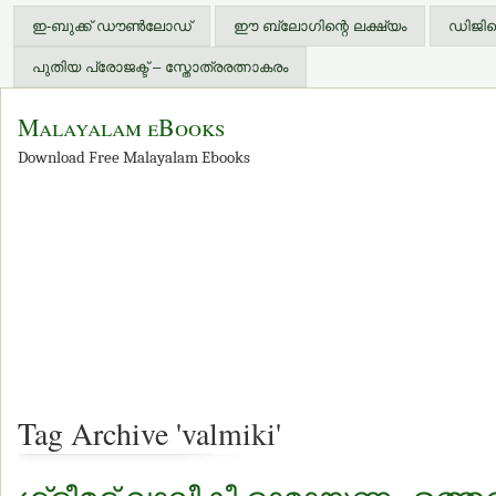
ഇ-ബുക്ക് ഡൗണ്‍ലോഡ്
ഈ ബ്ലോഗിന്റെ ലക്ഷ്യം
ഡിജിറ്
പുതിയ പ്രോജക്ട് – സ്തോത്രരത്നാകരം
Malayalam eBooks
Download Free Malayalam Ebooks
Tag Archive 'valmiki'