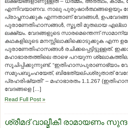
ലക്ഷ്യങ്ങളാണുള്ളത് – ധര്‍മ്മം, അര്‍ത്ഥം, കാമം,
എന്നിവയാണവ. നാലു പുരുഷാര്‍ത്ഥങ്ങളെയും 
പ്രാപ്തനാക്കുക എന്നതാണ് വേദങ്ങള്‍, ഉപവേദങ്ങള
പുരാണേതിഹാസങ്ങള്‍, സ്മൃതി മുതലായ എല്ലാ 
ലക്ഷ്യം. വേദങ്ങളുടെ സാരമെന്തെന്ന് സാമാന്യജ
കഥകളിലൂടെ മനസ്സിലാക്കിക്കൊടുക്കുക എന്ന ഉ
പുരാണേതിഹാസങ്ങള്‍ രചിക്കപ്പെട്ടിട്ടുള്ളത്. ഇ
മഹാഭാരതത്തിലെ താഴെ പറയുന്ന ശ്ലോകത്തില
സൂചിപ്പിക്കുന്നുണ്ട്. “ഇതിഹാസപുരാണാഭ്യാം വ
സമുപബൃംഹയേത്, ബിഭേത്യല്പശ്രുതാത് വേദ
പ്രഹരിഷ്യതി” – മഹാഭാരതം 1.1.267 (ഇതിഹ
വേദങ്ങളെ […]
Read Full Post »
ശ്രീമദ് വാല്മീകീ രാമായണം സുന