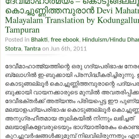
ദേവീമാഹാത്മ്യം – കൊടുങ്ങല്ലൂര
കൊച്ചുണ്ണിത്തമ്പുരാന്‍ Devi Maha
Malayalam Translation by Kodungallu
Tampuran
Posted in
Bhakti
,
free ebook
,
Hinduism/Hindu Dha
Stotra
,
Tantra
on Jun 6th, 2011
ദേവീമാഹാത്മ്യത്തിന്റെ ഒരു ഗദ്യപരിഭാഷ നേ
ബ്ലോഗില്‍ ഇ-ബുക്കായി പ്രസിദ്ധീകരിച്ചിരുന്നു. 
കൊടുങ്ങല്ലൂര്‍ കൊച്ചുണ്ണിത്തമ്പുരാന്റെ പദ്യ
ബുക്കായി വായനക്കാരുടെ മുമ്പില്‍ അവതരിപ്പിക
ദേവീഭക്തര്‍ക്ക് അത്യന്തം പ്രിയപ്പെട്ട ഈ പുണ്യ
മലയാളപദ്യപരിഭാഷ കൊടുങ്ങല്ലൂര്‍ കൊച്ചുണ്ണിത
അനുഗ്രഹീതമായ തൂലികയില്‍ നിന്നും ലഭിച്ചത്
മലയാളികളേവരുടെയും ഭാഗ്യാതിരേകം കൊണ്ടുമാ
കുറച്ചുവര്‍ഷങ്ങള്‍ക്കുമുമ്പ് നിലവിലിരുന്നതും എന്ന