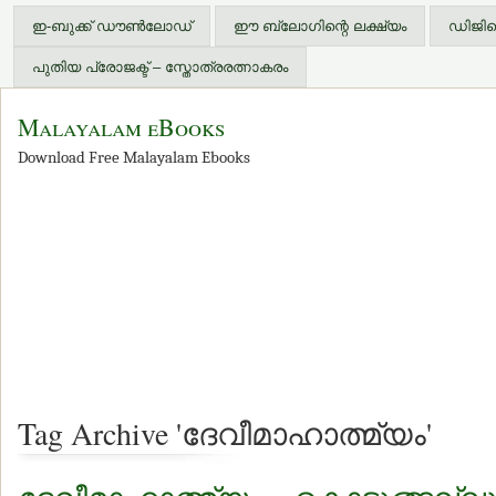
ഇ-ബുക്ക് ഡൗണ്‍ലോഡ്
ഈ ബ്ലോഗിന്റെ ലക്ഷ്യം
ഡിജിറ്
പുതിയ പ്രോജക്ട് – സ്തോത്രരത്നാകരം
Malayalam eBooks
Download Free Malayalam Ebooks
Tag Archive 'ദേവീമാഹാത്മ്യം'