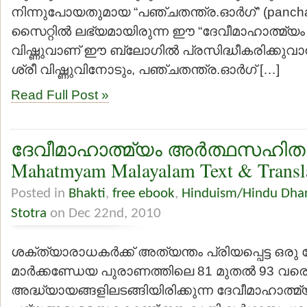
നിന്നുപോയതുമായ “പഞ്ചതന്ത്ര.ഓര്‍ഗ്” (panchat
സൈറ്റില്‍ ലഭ്യമായിരുന്ന ഈ “ദേവീമാഹാത്മ്യം ഇ
വിഷ്ണുവാണ് ഈ ബ്ലോഗില്‍ പ്രസിദ്ധീകരിക്കുവാ
ശ്രീ വിഷ്ണുവിനോടും, പഞ്ചതന്ത്ര.ഓര്‍ഗ് […]
Read Full Post »
ദേവീമാഹാത്മ്യം അര്‍ത്ഥസഹിതം
Mahatmyam Malayalam Text & Transl
Posted in
Bhakti
,
free ebook
,
Hinduism/Hindu Dha
Stotra
on Dec 22nd, 2010
ശക്ത്യാരാധകര്‍ക്ക് അത്യന്തം പ്രിയപ്പെട്ട ഒരു
മാര്‍ക്കണ്ഡേയ പുരാണത്തിലെ 81 മുതല്‍ 93 വര
അദ്ധ്യായങ്ങളിലടങ്ങിയിരിക്കുന്ന ദേവീമാഹാത്മ്