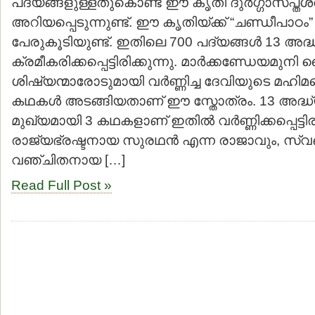
പദ്യങ്ങളുള്ളതുകൊണ്ട് ഈ കൃതി ദുര്‍ഗ്ഗാസപ്തശ
അറിയപ്പെടുന്നുണ്ട്. ഈ കൃതിയ്ക്ക് “ചണ്ഡീപാഠം
പേരുകൂടിയുണ്ട്. ഇതിലെ 700 പദ്യങ്ങള്‍ 13 അദ
ക്രമീകരിക്കപ്പെട്ടിരിക്കുന്നു. മാര്‍ക്കണ്ഡേയമു
ശിഷ്യന്മാരോടുമായി വര്‍ണ്ണിച്ച ദേവിയുടെ മഹിമയെ
കഥകള്‍ അടങ്ങിയതാണ് ഈ സ്തോത്രം. 13 അദ്ധ
മുഖ്യമായി 3 കഥകളാണ് ഇതില്‍ വര്‍ണ്ണിക്കപ്പെട്ടിരി
രാജ്യഭ്രഷ്ടനായ സുരഥന്‍ എന്ന രാജാവും, സ്വബ
വഞ്ചിതനായ […]
Read Full Post »