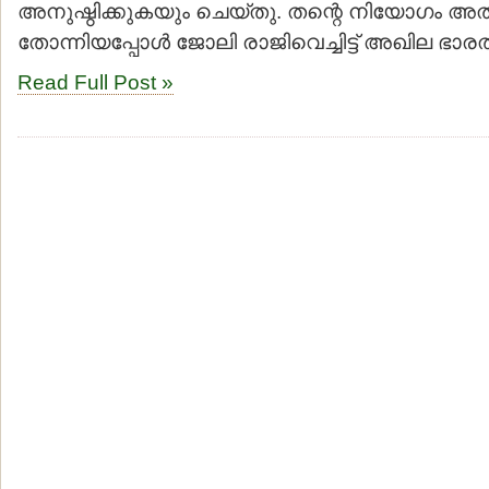
അനുഷ്ഠിക്കുകയും ചെയ്തു. തന്റെ നിയോഗം അത
തോന്നിയപ്പോള്‍ ജോലി രാജിവെച്ചിട്ട് അഖില ഭാര
Read Full Post »