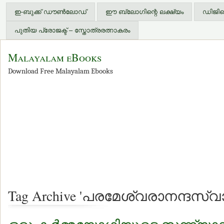
ഇ-ബുക്ക് ഡൗണ്‍ലോഡ്
ഈ ബ്ലോഗിന്റെ ലക്ഷ്യം
ഡിജിറ്
പുതിയ പ്രോജക്ട് – സ്തോത്രരത്നാകരം
Malayalam eBooks
Download Free Malayalam Ebooks
Tag Archive 'പരമേശ്വരാനന്ദസ്വാ