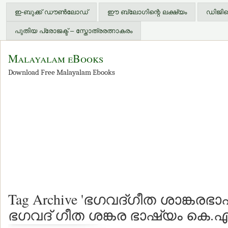
ഇ-ബുക്ക് ഡൗണ്‍ലോഡ്
ഈ ബ്ലോഗിന്റെ ലക്ഷ്യം
ഡിജിറ്
പുതിയ പ്രോജക്ട് – സ്തോത്രരത്നാകരം
Malayalam eBooks
Download Free Malayalam Ebooks
Tag Archive 'ഭഗവദ്ഗീത ശാങ്കരഭ
ഭഗവദ് ഗീത ശങ്കര ഭാഷ്യം കെ.എം