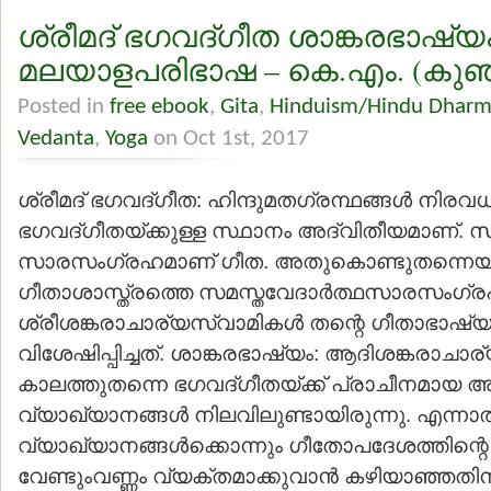
ശ്രീമദ് ഭഗവദ്ഗീത ശാങ്കരഭാഷ്യ
മലയാളപരിഭാഷ – കെ.എം. (കുഞ്ഞ
Posted in
free ebook
,
Gita
,
Hinduism/Hindu Dhar
Vedanta
,
Yoga
on Oct 1st, 2017
ശ്രീമദ് ഭഗവദ്ഗീത: ഹിന്ദുമതഗ്രന്ഥങ്ങള്‍ നിര
ഭഗവദ്ഗീതയ്ക്കുള്ള സ്ഥാനം അദ്വിതീയമാണ്. 
സാരസംഗ്രഹമാണ് ഗീത. അതുകൊണ്ടുതന്നെയ
ഗീതാശാസ്ത്രത്തെ സമസ്തവേദാര്‍ത്ഥസാരസംഗ്ര
ശ്രീശങ്കരാചാര്യസ്വാമികള്‍ തന്റെ ഗീതാഭാഷ്യത
വിശേഷിപ്പിച്ചത്. ശാങ്കരഭാഷ്യം: ആദിശങ്കരാചാര
കാലത്തുതന്നെ ഭഗവദ്ഗീതയ്ക്ക് പ്രാചീനമായ
വ്യാഖ്യാനങ്ങള്‍ നിലവിലുണ്ടായിരുന്നു. എന്നാ
വ്യാഖ്യാനങ്ങള്‍ക്കൊന്നും ഗീതോപദേശത്തിന്റെ
വേണ്ടുംവണ്ണം വ്യക്തമാക്കുവാന്‍ കഴിയാഞ്ഞതിന