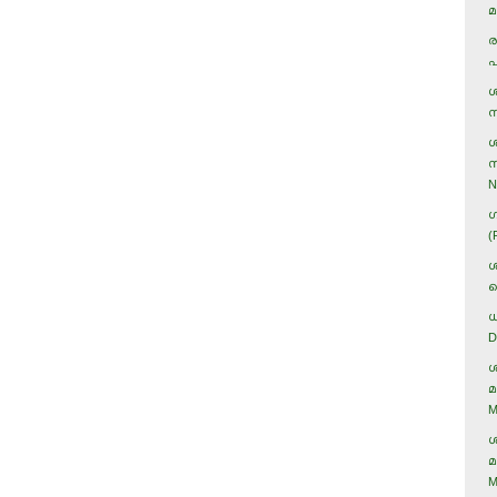
മ
ര
പ
ശ
ന
ശ
സ
N
ഗ
(
ശ
ക
ധ
D
ശ
മ
M
ശ
മ
M