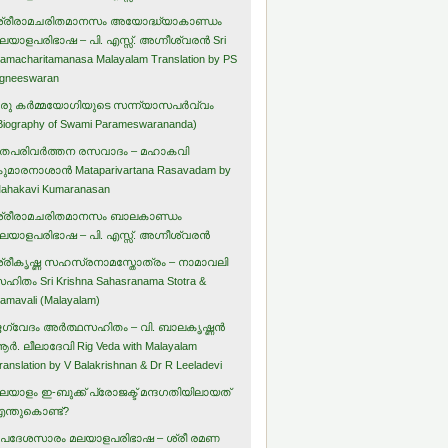
്രീരാമചരിതമാനസം അയോദ്ധ്യാകാണ്ഡം
ലയാളപരിഭാഷ – പി. എസ്സ്. അഗ്നീശ്വരന്‍ Sri
amacharitamanasa Malayalam Translation by PS
gneeswaran
രു കര്‍മ്മയോഗിയുടെ സന്ന്യാസപര്‍വ്വം
Biography of Swami Parameswarananda)
തപരിവര്‍ത്തന രസവാദം – മഹാകവി
ുമാരനാശാന്‍ Mataparivartana Rasavadam by
ahakavi Kumaranasan
്രീരാമചരിതമാനസം ബാലകാണ്ഡം
ലയാളപരിഭാഷ – പി. എസ്സ്. അഗ്നീശ്വരന്‍
്രീകൃഷ്ണ സഹസ്രനാമസ്തോത്രം – നാമാവലി
ഹിതം Sri Krishna Sahasranama Stotra &
amavali (Malayalam)
ഗ്വേദം അര്‍ത്ഥസഹിതം – വി. ബാലകൃഷ്ണന്‍
ര്‍. ലീലാദേവി Rig Veda with Malayalam
ranslation by V Balakrishnan & Dr R Leeladevi
ലയാളം ഇ-ബുക്ക് പ്രോജക്ട് മന്ദഗതിയിലായത്
ന്തുകൊണ്ട്?
പദേശസാരം മലയാളപരിഭാഷ – ശ്രീ രമണ