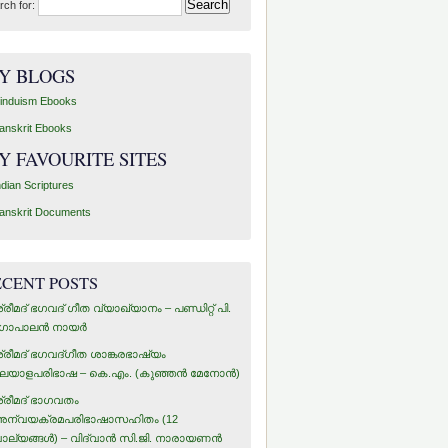
rch for:
Y BLOGS
induism Ebooks
anskrit Ebooks
Y FAVOURITE SITES
ndian Scriptures
anskrit Documents
ECENT POSTS
്രീമദ് ഭഗവദ് ഗീത വ്യാഖ്യാനം – പണ്ഡിറ്റ് പി.
ോപാലന്‍ നായര്‍
്രീമദ് ഭഗവദ്ഗീത ശാങ്കരഭാഷ്യം
ലയാളപരിഭാഷ – കെ.എം. (കുഞ്ഞന്‍ മേനോന്‍)
്രീമദ് ഭാഗവതം
ന്വയക്രമപരിഭാഷാസഹിതം (12
ാല്യങ്ങള്‍) – വിദ്വാന്‍ സി.ജി. നാരായണന്‍