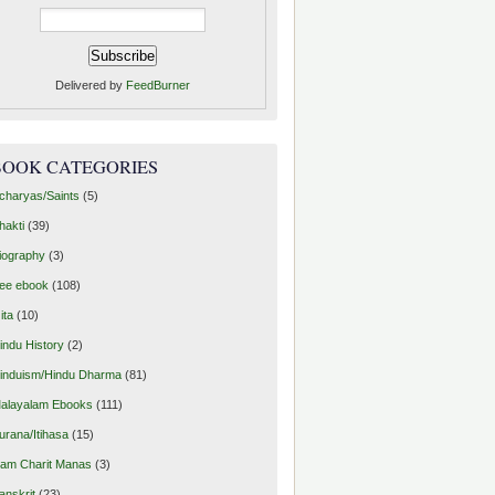
Delivered by
FeedBurner
BOOK CATEGORIES
charyas/Saints
(5)
hakti
(39)
iography
(3)
ree ebook
(108)
ita
(10)
indu History
(2)
induism/Hindu Dharma
(81)
alayalam Ebooks
(111)
urana/Itihasa
(15)
am Charit Manas
(3)
anskrit
(23)