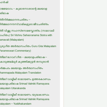
ഹര്‍ഷി
ാജയോഗം – കുമാരനാശാന്റെ മലയാള
രിഭാഷ
്രീനിര്‍മ്മലാനന്ദചരിതം –
ിര്‍മ്മലാനന്ദസ്വാമികളുടെ ജീവചരിത്രം
്രീ വിഷ്ണു സഹസ്രനാമസ്തോത്രം (നാമാവലി
ഹിതം) Sri Vishnu Sahasranama Stotra with
amavali (Malayalam)
ുരുഗീത അര്‍ത്ഥസഹിതം Guru Gita Malayalam
Parameswari Commentary)
്രീമദ് ഭഗവദ് ഗീത – മലയാളപരിഭാഷ –
ൊടുങ്ങല്ലൂര്‍ കുഞ്ഞിക്കുട്ടന്‍ തമ്പുരാന്‍
ര്‍മ്മപദം മലയാളം അര്‍ത്ഥസഹിതം
hammapada Malayalam Translation
്രീമദ് വാല്മീകീ രാമായണം ഉത്തരകാണ്ഡം
ലയാളപരിഭാഷ Srimad Valmiki Ramayana
alayalam Uttarakanda
്രീമദ് വാല്മീകീ രാമായണം യുദ്ധകാണ്ഡം
ലയാളപരിഭാഷ Srimad Valmiki Ramayana
alayalam – Yuddhakandam