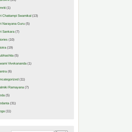
mriti
(1)
ri Chattampi Swamikal
(13)
ri Narayana Guru
(5)
ri Sankara
(7)
tories
(10)
totra
(19)
ubhashita
(5)
wami Vivekananda
(1)
antra
(6)
ncategorized
(11)
almiki Ramayana
(7)
eda
(5)
edanta
(31)
oga
(11)