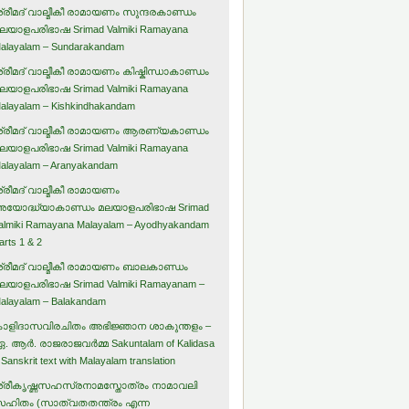
്രീമദ് വാല്മീകീ രാമായണം സുന്ദരകാണ്ഡം
ലയാളപരിഭാഷ Srimad Valmiki Ramayana
alayalam – Sundarakandam
്രീമദ് വാല്മീകീ രാമായണം കിഷ്കിന്ധാകാണ്ഡം
ലയാളപരിഭാഷ Srimad Valmiki Ramayana
alayalam – Kishkindhakandam
്രീമദ് വാല്മീകീ രാമായണം ആരണ്യകാണ്ഡം
ലയാളപരിഭാഷ Srimad Valmiki Ramayana
alayalam – Aranyakandam
്രീമദ് വാല്മീകീ രാമായണം
യോദ്ധ്യാകാണ്ഡം മലയാളപരിഭാഷ Srimad
almiki Ramayana Malayalam – Ayodhyakandam
arts 1 & 2
്രീമദ് വാല്മീകീ രാമായണം ബാലകാണ്ഡം
ലയാളപരിഭാഷ Srimad Valmiki Ramayanam –
alayalam – Balakandam
ാളിദാസവിരചിതം അഭിജ്ഞാന ശാകുന്തളം –
. ആര്‍. രാജരാജവര്‍മ്മ Sakuntalam of Kalidasa
 Sanskrit text with Malayalam translation
്രീകൃഷ്ണസഹസ്രനാമസ്തോത്രം നാമാവലി
ഹിതം (സാത്വതതന്ത്രം എന്ന