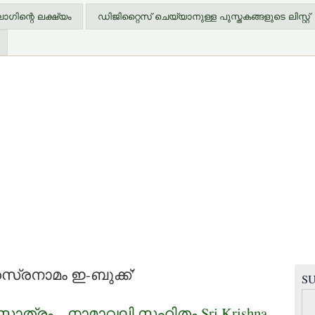
ിന്റെ ലക്ഷ്യം
ഡിജിറ്റൈസ് ചെയ്യാനുള്ള പുസ്തകങ്ങളുടെ ലിസ്റ്റ്
ഹസ്രനാമം ഇ-ബുക്ക്'
SU
ോത്രം – നാമാവലി സഹിതം Sri Krishna