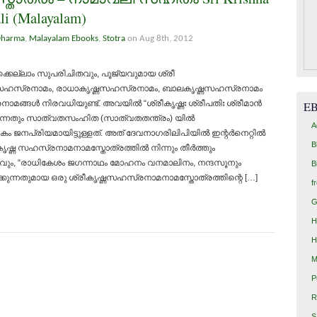
li (Malayalam)
Dharma
,
Malayalam Ebooks
,
Stotra
on Aug 8th, 2012
്കെല്ലാം സുപരിചിതവും, പൂജ്യവുമായ ശ്രീ
ഷ്ണസഹസ്രനാമം, രാധാകൃഷ്ണസഹസ്രനാമം, ബാലകൃഷ്ണസഹസ്രനാമം
മങ്ങള്‍ നിരവധിയുണ്ട്. അവയില്‍ “ശ്രീകൃഷ്ണഃ ശ്രീപതിഃ ശ്രീമാന്‍
E
ങുന്നതും സാത്വതസംഹിത (സാത്വതതന്ത്രം) യില്‍
A
നപ്രിയമായിട്ടുള്ളത്. അത് ദേവനാഗരിലിപിയില്‍ ഇന്റര്‍നെറ്റില്‍
B
ൃഷ്ണ സഹസ്രനാമനാമസ്തോത്രത്തില്‍ നിന്നും തീര്‍ത്തും
വും, “രാധികേശം ജഗന്നാഥം മോഹനം വനമാലിനം, നന്ദസൂനും
B
ിക്കുന്നതുമായ ഒരു ശ്രീകൃഷ്ണസഹസ്രനാമനാമസ്തോത്രത്തിന്റെ […]
f
G
H
H
M
P
R
S