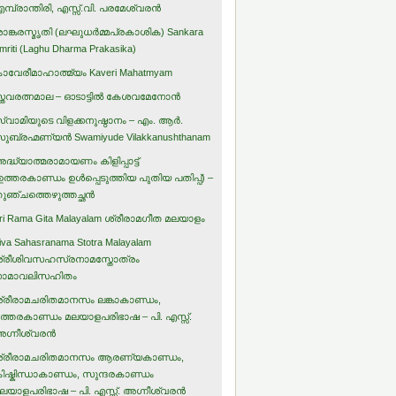
മ്പ്രാന്തിരി, എസ്സ്.വി. പരമേശ്വരന്‍
ാങ്കരസ്മൃതി (ലഘുധര്‍മ്മപ്രകാശിക) Sankara
mriti (Laghu Dharma Prakasika)
ാവേരീമാഹാത്മ്യം Kaveri Mahatmyam
്തവരത്നമാല – ഓടാട്ടില്‍ കേശവമേനോന്‍
്വാമിയുടെ വിളക്കനുഷ്ഠാനം – എം. ആര്‍.
ുബ്രഹ്മണ്യന്‍ Swamiyude Vilakkanushthanam
ദ്ധ്യാത്മരാമായണം കിളിപ്പാട്ട്‌
ഉത്തരകാണ്ഡം ഉള്‍പ്പെടുത്തിയ പുതിയ പതിപ്പ്) –
ുഞ്ചത്തെഴുത്തച്ഛന്‍
ri Rama Gita Malayalam ശ്രീരാമഗീത മലയാളം
iva Sahasranama Stotra Malayalam
്രീശിവസഹസ്രനാമസ്തോത്രം
ാമാവലിസഹിതം
്രീരാമചരിതമാനസം ലങ്കാകാണ്ഡം,
ത്തരകാണ്ഡം മലയാളപരിഭാഷ – പി. എസ്സ്.
ഗ്നീശ്വരന്‍
്രീരാമചരിതമാനസം ആരണ്യകാണ്ഡം,
ിഷ്കിന്ധാകാണ്ഡം, സുന്ദരകാണ്ഡം
ലയാളപരിഭാഷ – പി. എസ്സ്. അഗ്നീശ്വരന്‍