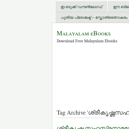
ഇ-ബുക്ക് ഡൗണ്‍ലോഡ്
ഈ ബ്ലോഗ
പുതിയ പ്രോജക്ട് – സ്തോത്രരത്നാകരം
Malayalam eBooks
Download Free Malayalam Ebooks
Tag Archive 'ശ്രീകൃഷ്ണസ
ശ്രീകൃഷ്ണ സഹസ്രനാമസ്ത