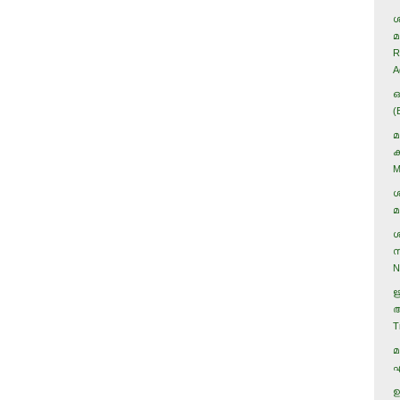
ശ
മ
R
A
ഒ
(
മ
ക
M
ശ
മ
ശ
സ
N
ഋ
ആ
T
മ
എ
ഉ