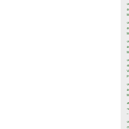
ശ
മ
M
ശ
മ
M
ശ
മ
M
ശ
അ
V
P
ശ
മ
M
ക
ഏ
–
ശ
സ