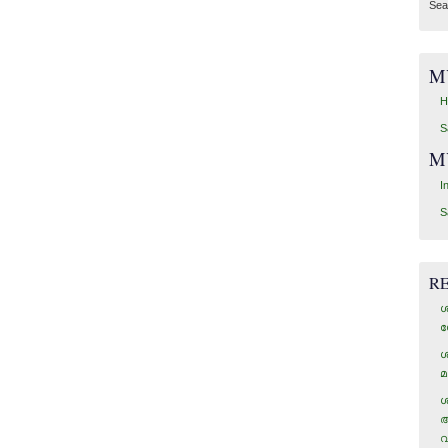
Sea
M
H
S
M
I
S
R
ശ
ഗ
ശ
മ
ശ
അ
വ