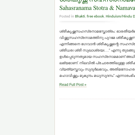
Sahasranama Stotra & Namava
Posted in
Bhakti
,
free ebook
,
Hinduism/Hindu 
ശ്രീകൃഷ്ണസഹസ്രനാമസ്തോത്രം: ഭാരതീയര്‍ക
വിഷ്ണുസഹസ്രനാമത്തിനു പുറമേ ശ്രീകൃ
എന്നിങ്ങനെ ഭഗവാന്‍ ശ്രീകൃഷ്ണന്റെ സഹസ്രനാ
ശ്രീധരഃ ശ്രീ സുഖാശ്രയഃ….” എന്നു തുടങ്
ഉള്‍പ്പെടുന്നതുമായ സഹസ്രനാമമാണ് അധികം ജ
ലഭ്യമാണ്. നിലവില്‍ പ്രചാരത്തിലുള്ള ശ്രീക
വ്യത്യസ്തവും സുദുര്‍ലഭവും, അതിമനോഹര
മഹാവിഷ്ണും മുകുന്ദം മധുസൂദനം” എന്നാരംഭ
Read Full Post »