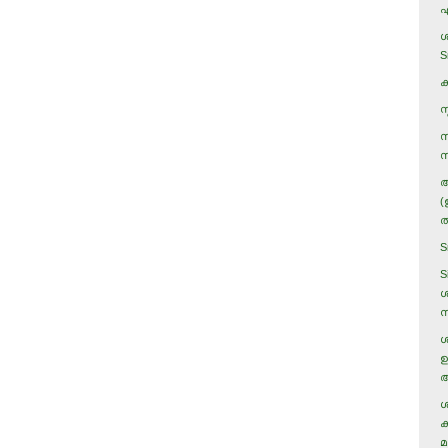
എ
ശ
S
ക
സ
സ
സ
അ
(
ത
S
S
ശ
ന
ശ
ഉ
അ
ശ
ക
മ