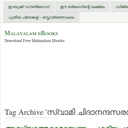
ഇ-ബുക്ക് ഡൗണ്‍ലോഡ്
ഈ ബ്ലോഗിന്റെ ലക്ഷ്യം
ഡിജിറ്
പുതിയ പ്രോജക്ട് – സ്തോത്രരത്നാകരം
Malayalam eBooks
Download Free Malayalam Ebooks
Tag Archive 'സ്വാമി ചിദാനന്ദസ