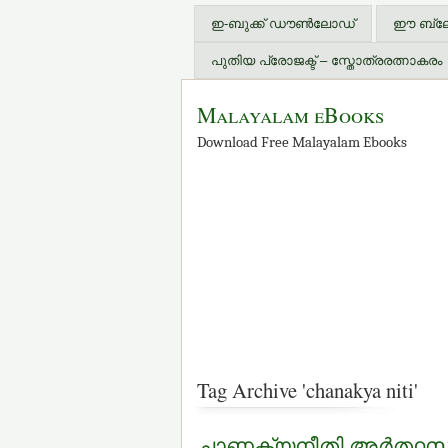
ഇ-ബുക്ക് ഡൗണ്‍ലോഡ്
ഈ ബ്ലോഗ
പുതിയ പ്രോജക്ട് – സ്തോത്രരത്നാകരം
Malayalam eBooks
Download Free Malayalam Ebooks
Tag Archive 'chanakya niti'
ചാണക്യനീതി അര്‍ത്ഥസഹിത