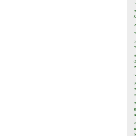
എ
ശ
S
ക
സ
സ
സ
അ
(
ത
S
S
ശ
ന
ശ
ഉ
അ
ശ
ക
മ