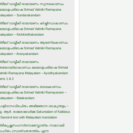
്രീമദ് വാല്മീകീ രാമായണം സുന്ദരകാണ്ഡം
ലയാളപരിഭാഷ Srimad Valmiki Ramayana
alayalam – Sundarakandam
്രീമദ് വാല്മീകീ രാമായണം കിഷ്കിന്ധാകാണ്ഡം
ലയാളപരിഭാഷ Srimad Valmiki Ramayana
alayalam – Kishkindhakandam
്രീമദ് വാല്മീകീ രാമായണം ആരണ്യകാണ്ഡം
ലയാളപരിഭാഷ Srimad Valmiki Ramayana
alayalam – Aranyakandam
്രീമദ് വാല്മീകീ രാമായണം
യോദ്ധ്യാകാണ്ഡം മലയാളപരിഭാഷ Srimad
almiki Ramayana Malayalam – Ayodhyakandam
arts 1 & 2
്രീമദ് വാല്മീകീ രാമായണം ബാലകാണ്ഡം
ലയാളപരിഭാഷ Srimad Valmiki Ramayanam –
alayalam – Balakandam
ാളിദാസവിരചിതം അഭിജ്ഞാന ശാകുന്തളം –
. ആര്‍. രാജരാജവര്‍മ്മ Sakuntalam of Kalidasa
 Sanskrit text with Malayalam translation
്രീകൃഷ്ണസഹസ്രനാമസ്തോത്രം നാമാവലി
ഹിതം (സാത്വതതന്ത്രം എന്ന