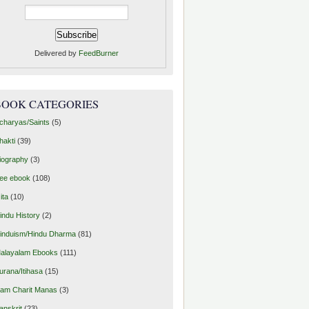
Delivered by
FeedBurner
BOOK CATEGORIES
charyas/Saints
(5)
hakti
(39)
iography
(3)
ree ebook
(108)
ita
(10)
indu History
(2)
induism/Hindu Dharma
(81)
alayalam Ebooks
(111)
urana/Itihasa
(15)
am Charit Manas
(3)
anskrit
(23)