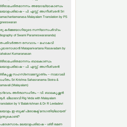
്രീരാമചരിതമാനസം അയോദ്ധ്യാകാണ്ഡം
ലയാളപരിഭാഷ – പി. എസ്സ്. അഗ്നീശ്വരന്‍ Sri
amacharitamanasa Malayalam Translation by PS
gneeswaran
രു കര്‍മ്മയോഗിയുടെ സന്ന്യാസപര്‍വ്വം
Biography of Swami Parameswarananda)
തപരിവര്‍ത്തന രസവാദം – മഹാകവി
ുമാരനാശാന്‍ Mataparivartana Rasavadam by
ahakavi Kumaranasan
്രീരാമചരിതമാനസം ബാലകാണ്ഡം
ലയാളപരിഭാഷ – പി. എസ്സ്. അഗ്നീശ്വരന്‍
്രീകൃഷ്ണ സഹസ്രനാമസ്തോത്രം – നാമാവലി
ഹിതം Sri Krishna Sahasranama Stotra &
amavali (Malayalam)
ഗ്വേദം അര്‍ത്ഥസഹിതം – വി. ബാലകൃഷ്ണന്‍
ര്‍. ലീലാദേവി Rig Veda with Malayalam
ranslation by V Balakrishnan & Dr R Leeladevi
ലയാളം ഇ-ബുക്ക് പ്രോജക്ട് മന്ദഗതിയിലായത്
ന്തുകൊണ്ട്?
പദേശസാരം മലയാളപരിഭാഷ – ശ്രീ രമണ