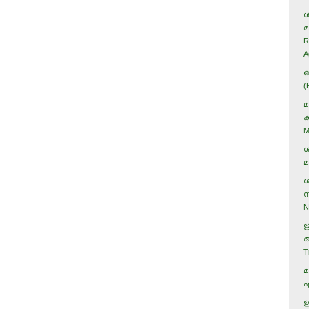
ശ
മ
R
A
ഒ
(
മ
ക
M
ശ
മ
ശ
സ
N
ഋ
ആ
T
മ
എ
ഉ