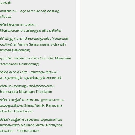
ഹര്‍ഷി
ാജയോഗം – കുമാരനാശാന്റെ മലയാള
രിഭാഷ
്രീനിര്‍മ്മലാനന്ദചരിതം –
ിര്‍മ്മലാനന്ദസ്വാമികളുടെ ജീവചരിത്രം
്രീ വിഷ്ണു സഹസ്രനാമസ്തോത്രം (നാമാവലി
ഹിതം) Sri Vishnu Sahasranama Stotra with
amavali (Malayalam)
ുരുഗീത അര്‍ത്ഥസഹിതം Guru Gita Malayalam
Parameswari Commentary)
്രീമദ് ഭഗവദ് ഗീത – മലയാളപരിഭാഷ –
ൊടുങ്ങല്ലൂര്‍ കുഞ്ഞിക്കുട്ടന്‍ തമ്പുരാന്‍
ര്‍മ്മപദം മലയാളം അര്‍ത്ഥസഹിതം
hammapada Malayalam Translation
്രീമദ് വാല്മീകീ രാമായണം ഉത്തരകാണ്ഡം
ലയാളപരിഭാഷ Srimad Valmiki Ramayana
alayalam Uttarakanda
്രീമദ് വാല്മീകീ രാമായണം യുദ്ധകാണ്ഡം
ലയാളപരിഭാഷ Srimad Valmiki Ramayana
alayalam – Yuddhakandam