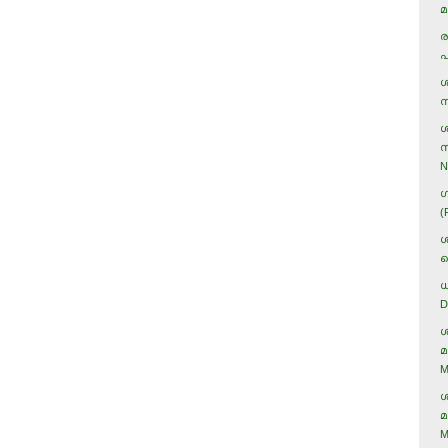
മ
ര
പ
ശ
ന
ശ
സ
N
ഗ
(
ശ
ക
ധ
D
ശ
മ
M
ശ
മ
M