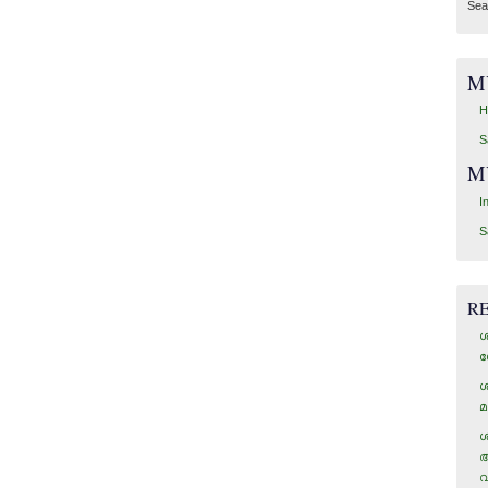
Sea
M
H
S
M
I
S
R
ശ
ഗ
ശ
മ
ശ
അ
വ