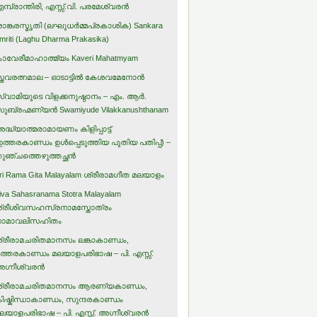
മ്പ്രാന്തിരി, എസ്സ്.വി. പരമേശ്വരന്‍
ാങ്കരസ്മൃതി (ലഘുധര്‍മ്മപ്രകാശിക) Sankara
mriti (Laghu Dharma Prakasika)
ാവേരീമാഹാത്മ്യം Kaveri Mahatmyam
്തവരത്നമാല – ഓടാട്ടില്‍ കേശവമേനോന്‍
്വാമിയുടെ വിളക്കനുഷ്ഠാനം – എം. ആര്‍.
ുബ്രഹ്മണ്യന്‍ Swamiyude Vilakkanushthanam
ദ്ധ്യാത്മരാമായണം കിളിപ്പാട്ട്‌
ഉത്തരകാണ്ഡം ഉള്‍പ്പെടുത്തിയ പുതിയ പതിപ്പ്) –
ുഞ്ചത്തെഴുത്തച്ഛന്‍
ri Rama Gita Malayalam ശ്രീരാമഗീത മലയാളം
iva Sahasranama Stotra Malayalam
്രീശിവസഹസ്രനാമസ്തോത്രം
ാമാവലിസഹിതം
്രീരാമചരിതമാനസം ലങ്കാകാണ്ഡം,
ത്തരകാണ്ഡം മലയാളപരിഭാഷ – പി. എസ്സ്.
ഗ്നീശ്വരന്‍
്രീരാമചരിതമാനസം ആരണ്യകാണ്ഡം,
ിഷ്കിന്ധാകാണ്ഡം, സുന്ദരകാണ്ഡം
ലയാളപരിഭാഷ – പി. എസ്സ്. അഗ്നീശ്വരന്‍