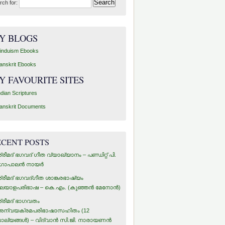
rch for:
Y BLOGS
induism Ebooks
anskrit Ebooks
Y FAVOURITE SITES
ndian Scriptures
anskrit Documents
ECENT POSTS
്രീമദ് ഭഗവദ് ഗീത വ്യാഖ്യാനം – പണ്ഡിറ്റ് പി.
ോപാലന്‍ നായര്‍
്രീമദ് ഭഗവദ്ഗീത ശാങ്കരഭാഷ്യം
ലയാളപരിഭാഷ – കെ.എം. (കുഞ്ഞന്‍ മേനോന്‍)
്രീമദ് ഭാഗവതം
ന്വയക്രമപരിഭാഷാസഹിതം (12
ാല്യങ്ങള്‍) – വിദ്വാന്‍ സി.ജി. നാരായണന്‍