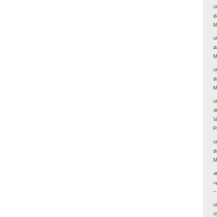
ശ
മ
M
ശ
മ
M
ശ
മ
M
ശ
അ
V
P
ശ
മ
M
ക
ഏ
–
ശ
സ