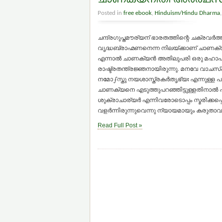
Posted in
free ebook
,
Hinduism/Hindu Dharma
ചന്ദ്രഗുപ്തമൗര്യന് ഭാരതത്തിന്റെ ചക്രവര്
വൃദ്ധബ്രാഹ്മണനെന്ന നിലയ്ക്കാണ് ചാണക്യന
എന്നാല്‍ ചാണക്യന്‍ അതിലുപരി ഒരു മഹ
രാഷ്ട്രതന്ത്രജ്ഞനായിരുന്നു. മനവേ 
നമോഽസ്തു നയശാസ്ത്രകര്‍തൃഭ്യഃ എന്നുള്ള പഞ
ചാണക്യനെ എടുത്തുപറഞ്ഞിട്ടുള്ളതിനാല്‍ പ
ശുക്രാചാര്യര്‍ എന്നിവരോടൊപ്പം സ്മരിക്ക
വളര്‍ന്നിരുന്നുവെന്നു ന്യായമായും കരുതാവ
Read Full Post »