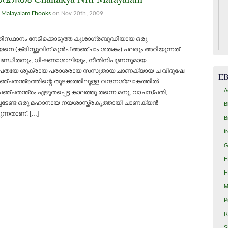
,
Malayalam Ebooks
on Nov 20th, 2009
‍ത്തിസ്ഥാനം നേടിക്കൊടുത്ത കുശാഗ്രബുദ്ധിയായ ഒരു
െ (ക്രിസ്തുവിന് മുന്‍പ് അഞ്ചാം ശതകം) പലരും അറിയുന്നത്.
ാപണ്ഡിതനും, ധിഷണാശാലിയും, നീതിനിപുണനുമായ
വാചസ്പതയേ ശുക്രായ പരാശരായ സസുതായ ചാണക്യായ ച വിദുഷേ
E
്ചതന്ത്രത്തിന്റെ തുടക്കത്തിലുള്ള വന്ദനശ്ലോകത്തില്‍
A
ഞ്ചതന്ത്രം എഴുതപ്പെട്ട കാലത്തു തന്നെ മനു, വാചസ്പതി,
പ്പെടേണ്ട ഒരു മഹാനായ നയശാസ്ത്രകൃത്തായി ചാണക്യന്‍
B
ുന്നതാണ്. […]
B
f
G
H
H
M
P
R
S