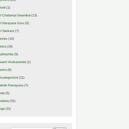
mriti
(1)
ri Chattampi Swamikal
(13)
ri Narayana Guru
(5)
ri Sankara
(7)
tories
(10)
totra
(19)
ubhashita
(5)
wami Vivekananda
(1)
antra
(6)
ncategorized
(11)
almiki Ramayana
(7)
eda
(5)
edanta
(31)
oga
(11)