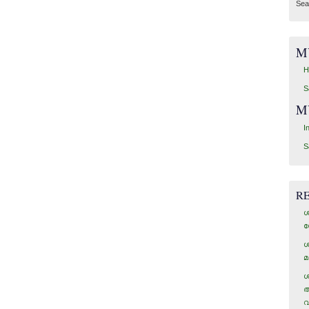
Sea
M
H
S
M
I
S
R
ശ
ഗ
ശ
മ
ശ
അ
വ