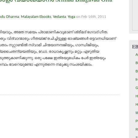
ndu Dharma
,
Malayalam Ebooks
,
Vedanta
,
Yoga
on Feb 16th, 2011
പ്രിയവും, അതേ സമയം പ്രാമാണികവുമാണ് ശ്രീമദ് ഭഗവദ് ഗീത.
്വാന്മാരും ഗീതയ്ക്ക് രചിച്ചിട്ടുള്ള ഭാഷ്യങ്ങള്‍ ഒട്ടവനധിയാണ്
രുപതാം നൂറ്റാണ്ടില്‍ സ്വാമി ചിന്മയാനന്ദജിയും, ഗാന്ധിജിയും,
E
്യചൈതന്യയതിയും, ഡോ. രാധാകൃഷ്ണനും മറ്റും എഴുതിയ
A
്തുകാണിക്കുന്നു. ഒരു പക്ഷേ ഇത്രയുമധികം പേര്‍ ഇത്രയും
B
ഗ്രന്ഥം വേറെയുണ്ടോ എന്നുതന്നെ നമുക്കു സംശയിക്കാം.
B
f
G
H
H
M
P
R
S