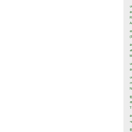
ശ
മ
R
A
ഒ
(
മ
ക
M
ശ
മ
ശ
സ
N
ഋ
ആ
T
മ
എ
ഉ