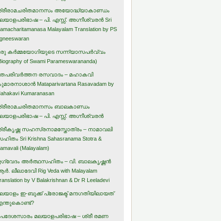
്രീരാമചരിതമാനസം അയോദ്ധ്യാകാണ്ഡം
ലയാളപരിഭാഷ – പി. എസ്സ്. അഗ്നീശ്വരന്‍ Sri
amacharitamanasa Malayalam Translation by PS
gneeswaran
രു കര്‍മ്മയോഗിയുടെ സന്ന്യാസപര്‍വ്വം
Biography of Swami Parameswarananda)
തപരിവര്‍ത്തന രസവാദം – മഹാകവി
ുമാരനാശാന്‍ Mataparivartana Rasavadam by
ahakavi Kumaranasan
്രീരാമചരിതമാനസം ബാലകാണ്ഡം
ലയാളപരിഭാഷ – പി. എസ്സ്. അഗ്നീശ്വരന്‍
്രീകൃഷ്ണ സഹസ്രനാമസ്തോത്രം – നാമാവലി
ഹിതം Sri Krishna Sahasranama Stotra &
amavali (Malayalam)
ഗ്വേദം അര്‍ത്ഥസഹിതം – വി. ബാലകൃഷ്ണന്‍
ര്‍. ലീലാദേവി Rig Veda with Malayalam
ranslation by V Balakrishnan & Dr R Leeladevi
ലയാളം ഇ-ബുക്ക് പ്രോജക്ട് മന്ദഗതിയിലായത്
ന്തുകൊണ്ട്?
പദേശസാരം മലയാളപരിഭാഷ – ശ്രീ രമണ