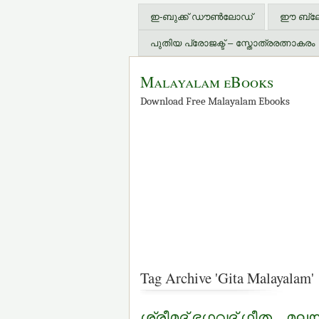
ഇ-ബുക്ക് ഡൗണ്‍ലോഡ്
ഈ ബ്ലോഗ
പുതിയ പ്രോജക്ട് – സ്തോത്രരത്നാകരം
Malayalam eBooks
Download Free Malayalam Ebooks
Tag Archive 'Gita Malayalam'
ശ്രീമദ് ഭഗവദ് ഗീത – മലയ