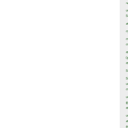
എ
ശ
S
ക
സ
സ
സ
അ
(
ത
S
S
ശ
ന
ശ
ഉ
അ
ശ
ക
മ