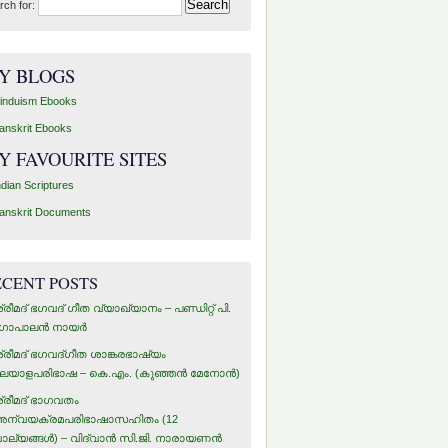
rch for:
Y BLOGS
induism Ebooks
anskrit Ebooks
Y FAVOURITE SITES
ndian Scriptures
anskrit Documents
ECENT POSTS
്രീമദ് ഭഗവദ് ഗീത വ്യാഖ്യാനം – പണ്ഡിറ്റ് പി.
ോപാലന്‍ നായര്‍
്രീമദ് ഭഗവദ്ഗീത ശാങ്കരഭാഷ്യം
ലയാളപരിഭാഷ – കെ.എം. (കുഞ്ഞന്‍ മേനോന്‍)
്രീമദ് ഭാഗവതം
ന്വയക്രമപരിഭാഷാസഹിതം (12
ാല്യങ്ങള്‍) – വിദ്വാന്‍ സി.ജി. നാരായണന്‍