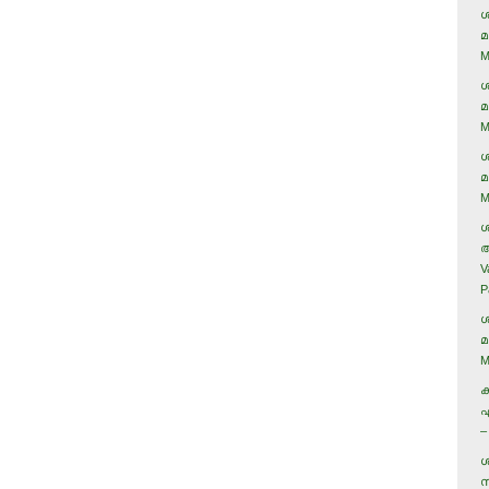
ശ
മ
M
ശ
മ
M
ശ
മ
M
ശ
അ
V
P
ശ
മ
M
ക
ഏ
–
ശ
സ