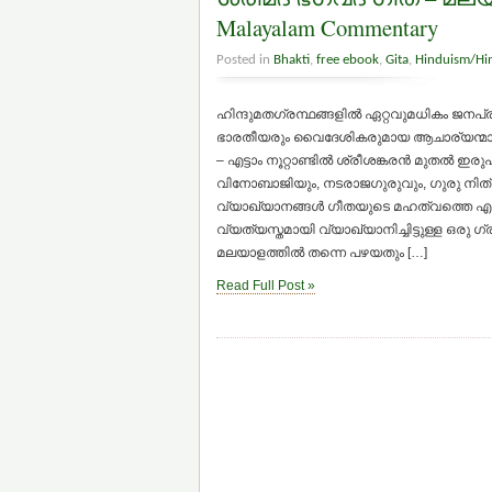
Malayalam Commentary
Posted in
Bhakti
,
free ebook
,
Gita
,
Hinduism/Hi
ഹിന്ദുമതഗ്രന്ഥങ്ങളില്‍ ഏറ്റവുമധികം ജന
ഭാരതീയരും വൈദേശികരുമായ ആചാര്യന്മാരും വിദ
– എട്ടാം നൂറ്റാണ്ടില്‍ ശ്രീശങ്കരന്‍ മുതല്‍ ഇ
വിനോബാജിയും, നടരാജഗുരുവും, ഗുരു നിത
വ്യാഖ്യാനങ്ങള്‍ ഗീതയുടെ മഹത്വത്തെ എടുത
വ്യത്യസ്തമായി വ്യാഖ്യാനിച്ചിട്ടുള്ള ഒരു 
മലയാളത്തില്‍ തന്നെ പഴയതും […]
Read Full Post »