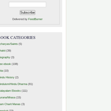
Delivered by
FeedBurner
BOOK CATEGORIES
charyas/Saints
(5)
hakti
(39)
iography
(3)
ree ebook
(108)
ita
(10)
indu History
(2)
induism/Hindu Dharma
(81)
alayalam Ebooks
(111)
urana/Itihasa
(15)
am Charit Manas
(3)
anskrit
(23)