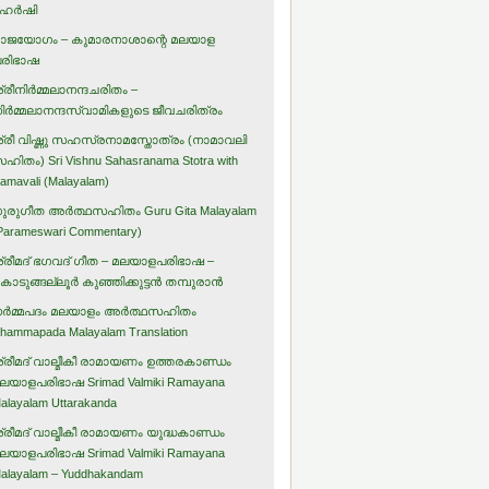
ഹര്‍ഷി
ാജയോഗം – കുമാരനാശാന്റെ മലയാള
രിഭാഷ
്രീനിര്‍മ്മലാനന്ദചരിതം –
ിര്‍മ്മലാനന്ദസ്വാമികളുടെ ജീവചരിത്രം
്രീ വിഷ്ണു സഹസ്രനാമസ്തോത്രം (നാമാവലി
ഹിതം) Sri Vishnu Sahasranama Stotra with
amavali (Malayalam)
ുരുഗീത അര്‍ത്ഥസഹിതം Guru Gita Malayalam
Parameswari Commentary)
്രീമദ് ഭഗവദ് ഗീത – മലയാളപരിഭാഷ –
ൊടുങ്ങല്ലൂര്‍ കുഞ്ഞിക്കുട്ടന്‍ തമ്പുരാന്‍
ര്‍മ്മപദം മലയാളം അര്‍ത്ഥസഹിതം
hammapada Malayalam Translation
്രീമദ് വാല്മീകീ രാമായണം ഉത്തരകാണ്ഡം
ലയാളപരിഭാഷ Srimad Valmiki Ramayana
alayalam Uttarakanda
്രീമദ് വാല്മീകീ രാമായണം യുദ്ധകാണ്ഡം
ലയാളപരിഭാഷ Srimad Valmiki Ramayana
alayalam – Yuddhakandam