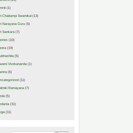
mriti
(1)
ri Chattampi Swamikal
(13)
ri Narayana Guru
(5)
ri Sankara
(7)
tories
(10)
totra
(19)
ubhashita
(5)
wami Vivekananda
(1)
antra
(6)
ncategorized
(11)
almiki Ramayana
(7)
eda
(5)
edanta
(31)
oga
(11)