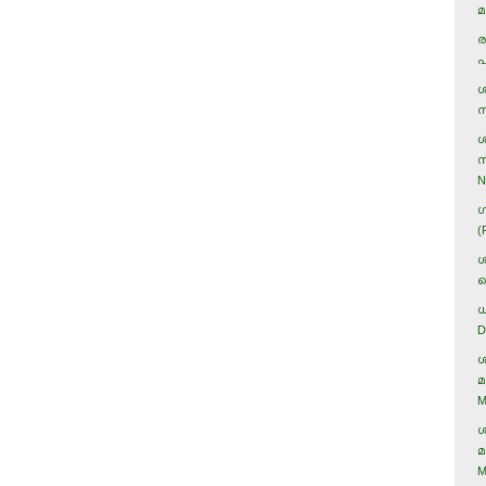
മ
ര
പ
ശ
ന
ശ
സ
N
ഗ
(
ശ
ക
ധ
D
ശ
മ
M
ശ
മ
M