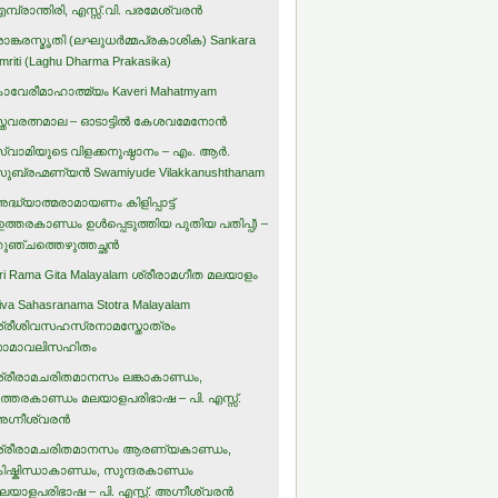
മ്പ്രാന്തിരി, എസ്സ്.വി. പരമേശ്വരന്‍
ാങ്കരസ്മൃതി (ലഘുധര്‍മ്മപ്രകാശിക) Sankara
mriti (Laghu Dharma Prakasika)
ാവേരീമാഹാത്മ്യം Kaveri Mahatmyam
്തവരത്നമാല – ഓടാട്ടില്‍ കേശവമേനോന്‍
്വാമിയുടെ വിളക്കനുഷ്ഠാനം – എം. ആര്‍.
ുബ്രഹ്മണ്യന്‍ Swamiyude Vilakkanushthanam
ദ്ധ്യാത്മരാമായണം കിളിപ്പാട്ട്‌
ഉത്തരകാണ്ഡം ഉള്‍പ്പെടുത്തിയ പുതിയ പതിപ്പ്) –
ുഞ്ചത്തെഴുത്തച്ഛന്‍
ri Rama Gita Malayalam ശ്രീരാമഗീത മലയാളം
iva Sahasranama Stotra Malayalam
്രീശിവസഹസ്രനാമസ്തോത്രം
ാമാവലിസഹിതം
്രീരാമചരിതമാനസം ലങ്കാകാണ്ഡം,
ത്തരകാണ്ഡം മലയാളപരിഭാഷ – പി. എസ്സ്.
ഗ്നീശ്വരന്‍
്രീരാമചരിതമാനസം ആരണ്യകാണ്ഡം,
ിഷ്കിന്ധാകാണ്ഡം, സുന്ദരകാണ്ഡം
ലയാളപരിഭാഷ – പി. എസ്സ്. അഗ്നീശ്വരന്‍