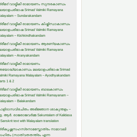
്രീമദ് വാല്മീകീ രാമായണം സുന്ദരകാണ്ഡം
ലയാളപരിഭാഷ Srimad Valmiki Ramayana
alayalam – Sundarakandam
്രീമദ് വാല്മീകീ രാമായണം കിഷ്കിന്ധാകാണ്ഡം
ലയാളപരിഭാഷ Srimad Valmiki Ramayana
alayalam – Kishkindhakandam
്രീമദ് വാല്മീകീ രാമായണം ആരണ്യകാണ്ഡം
ലയാളപരിഭാഷ Srimad Valmiki Ramayana
alayalam – Aranyakandam
്രീമദ് വാല്മീകീ രാമായണം
യോദ്ധ്യാകാണ്ഡം മലയാളപരിഭാഷ Srimad
almiki Ramayana Malayalam – Ayodhyakandam
arts 1 & 2
്രീമദ് വാല്മീകീ രാമായണം ബാലകാണ്ഡം
ലയാളപരിഭാഷ Srimad Valmiki Ramayanam –
alayalam – Balakandam
ാളിദാസവിരചിതം അഭിജ്ഞാന ശാകുന്തളം –
. ആര്‍. രാജരാജവര്‍മ്മ Sakuntalam of Kalidasa
 Sanskrit text with Malayalam translation
്രീകൃഷ്ണസഹസ്രനാമസ്തോത്രം നാമാവലി
ഹിതം (സാത്വതതന്ത്രം എന്ന