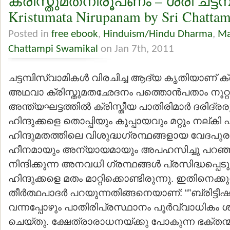
ക്രിസ്തുമതനിരൂപണം – ശ്രീ ചട്ടമ
Kristumata Nirupanam by Sri Chatta
Posted in
free ebook
,
Hinduism/Hindu Dharma
,
Ma
Chattampi Swamikal
on Jan 7th, 2011
ചട്ടമ്പിസ്വാമികള്‍ വിരചിച്ച ആദ്യ കൃതിയാണ് 
അഥവാ ക്രിസ്തുമതഛേദനം പത്തൊന്‍പതാം നൂറ്റാണ
അന്ത്യഘട്ടത്തില്‍ ക്രിസ്തീയ പാതിരിമാര്‍ ദരിദ്
ഹിന്ദുക്കളെ തൊപ്പിയും കുപ്പായവും മറ്റും നല്കി പ്
ഹിന്ദുമതത്തിലെ വിശുദ്ധഗ്രന്ഥങ്ങളായ വേദപുര
ഹീനമായും അന്യായമായും അപഹസിച്ചു പറഞ്ഞു
നിന്ദിക്കുന്ന അനവധി ഗ്രന്ഥങ്ങള്‍ പ്രസിദ്ധപ്പ
ഹിന്ദുക്കളെ മതം മാറ്റിക്കൊണ്ടിരുന്നു. ഇതിനെക്കുറി
തീര്‍ത്ഥപാദര്‍ പറയുന്നതിങ്ങനെയാണ്: “”ബ്രിട്
വന്നപ്പോഴും പാതിരിപ്രസ്ഥാനം പൂര്‍വ്വാധികം ശ
ചെയ്തു. ക്ഷേത്രാരാധനയ്ക്കു പോകുന്ന ഭക്തന്മ