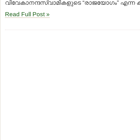
വിവേകാനന്ദസ്വാമികളുടെ “രാജയോഗം” എന്ന ക
Read Full Post »