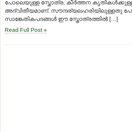
പോലെയുള്ള സ്തോത്ര, കീര്‍ത്തന കൃതികള്‍ക്കുള്ള 
അദ്വിതീയമാണ്. സൗന്ദര്യലഹരിയിലുള്ളതു 
സാങ്കേതികപദങ്ങള്‍ ഈ സ്തോത്രത്തില്‍ […]
Read Full Post »