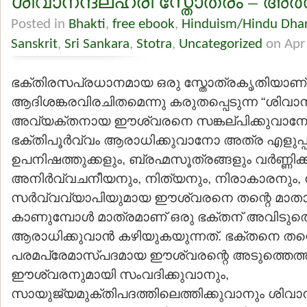
ശിവാനന്ദലഹരീ സ്തോത്രം – അര
Posted in
Bhakti
,
free ebook
,
Hinduism/Hindu Dha
Sanskrit
,
Sri Sankara
,
Stotra
,
Uncategorized
on Apr
ഭക്തിരസപ്രധാനമായ ഒരു സ്തോത്രകൃതിയാണ്
ആദിശങ്കരവിരചിതമെന്നു കരുതപ്പെടുന്ന “ശിവാന
അവ്യക്തനായ ഈശ്വരനെ സങ്കല്പിക്കുവാനോ,
ഭക്തിപൂര്‍വ്വം ആരാധിക്കുവാനോ അത്ര എളുപ്പ
ഉപനിഷത്തുക്കളും, ബ്രഹ്മസൂത്രങ്ങളും വര്‍ണ്ണി
അനിര്‍വ്വചനീയനും, നിത്യനും, നിരാകാരനും, 
സര്‍വ്വവ്യാപിയുമായ ഈശ്വരനെ തന്റെ മാതാ
കാണുമ്പോള്‍ മാത്രമാണ് ഒരു ഭക്തന് അവിടുത
ആരാധിക്കുവാന്‍ കഴിയുകയുന്നത്. ഭക്തനെ തന്
പരമപ്രേമാസ്പദമായ ഈശ്വരന്റെ അടുത്തെത്തി
ഈശ്വരനുമായി സംവദിക്കുവാനും,
സായുജ്യമുക്തിപദത്തിലെത്തിക്കുവാനും ശിവാ