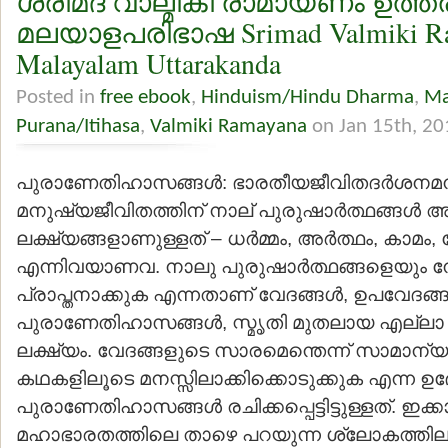
ശ്രീമദ് വാല്മീകീ രാമായണം ഉത്
മലയാളപരിഭാഷ Srimad Valmiki R
Malayalam Uttarakanda
Posted in
free ebook
,
Hinduism/Hindu Dharma
,
Ma
Purana/Itihasa
,
Valmiki Ramayana
on Jan 15th, 20
പുരാണേതിഹാസങ്ങള്‍: ഭാരതീയജീവിതദര്‍ശനമനു
മനുഷ്യജീവിതത്തിന് നാല് പുരുഷാര്‍ത്ഥങ്ങള്‍
ലക്ഷ്യങ്ങളാണുള്ളത് – ധര്‍മ്മം, അര്‍ത്ഥം, കാമം,
എന്നിവയാണവ. നാലു പുരുഷാര്‍ത്ഥങ്ങളെയും 
പ്രാപ്തനാക്കുക എന്നതാണ് വേദങ്ങള്‍, ഉപവേദങ്ങള
പുരാണേതിഹാസങ്ങള്‍, സ്മൃതി മുതലായ എല്ലാ 
ലക്ഷ്യം. വേദങ്ങളുടെ സാരമെന്തെന്ന് സാമാന്യജ
കഥകളിലൂടെ മനസ്സിലാക്കിക്കൊടുക്കുക എന്ന ഉ
പുരാണേതിഹാസങ്ങള്‍ രചിക്കപ്പെട്ടിട്ടുള്ളത്. ഇ
മഹാഭാരതത്തിലെ താഴെ പറയുന്ന ശ്ലോകത്തില