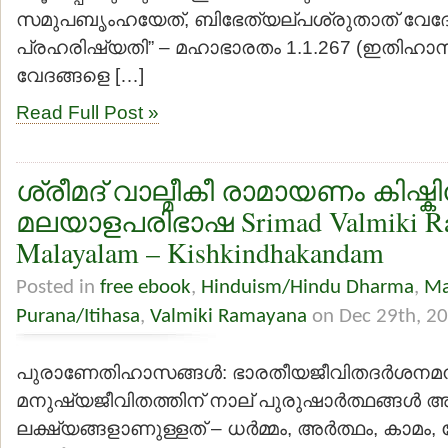
സമുപബൃംഹയേത്, ബിഭേത്യല്പശ്രുതാത് വേദ
പ്രഹരിഷ്യതി” – മഹാഭാരതം 1.1.267 (ഇതിഹ
വേദങ്ങളെ […]
Read Full Post »
ശ്രീമദ് വാല്മീകീ രാമായണം കിഷ്
മലയാളപരിഭാഷ Srimad Valmiki R
Malayalam – Kishkindhakandam
Posted in
free ebook
,
Hinduism/Hindu Dharma
,
Ma
Purana/Itihasa
,
Valmiki Ramayana
on Dec 29th, 2
പുരാണേതിഹാസങ്ങള്‍: ഭാരതീയജീവിതദര്‍ശനമനു
മനുഷ്യജീവിതത്തിന് നാല് പുരുഷാര്‍ത്ഥങ്ങള്‍
ലക്ഷ്യങ്ങളാണുള്ളത് – ധര്‍മ്മം, അര്‍ത്ഥം, കാമം,