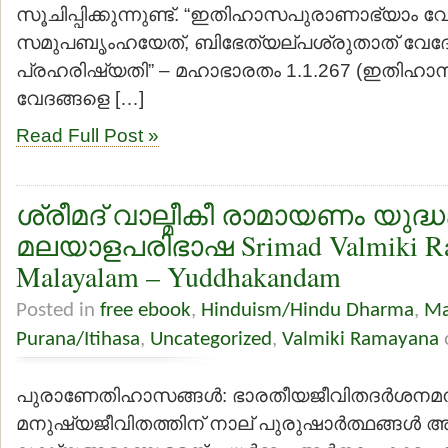
സൂചിപ്പിക്കുന്നുണ്ട്. “ഇതിഹാസപുരാണാഭ്യാം വ
സമുപബൃംഹയേത്, ബിഭേത്യല്പശ്രുതാത് വേദ
പ്രഹരിഷ്യതി” – മഹാഭാരതം 1.1.267 (ഇതിഹ
വേദങ്ങളെ […]
Read Full Post »
ശ്രീമദ് വാല്മീകീ രാമായണം യുദ
മലയാളപരിഭാഷ Srimad Valmiki R
Malayalam – Yuddhakandam
Posted in
free ebook
,
Hinduism/Hindu Dharma
,
Ma
Purana/Itihasa
,
Uncategorized
,
Valmiki Ramayana
പുരാണേതിഹാസങ്ങള്‍: ഭാരതീയജീവിതദര്‍ശനമനു
മനുഷ്യജീവിതത്തിന് നാല് പുരുഷാര്‍ത്ഥങ്ങള്‍