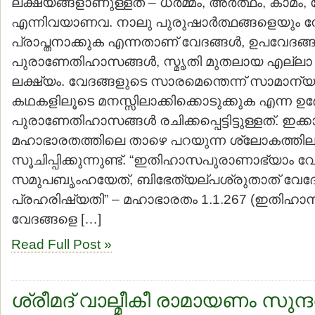
ലക്ഷ്യങ്ങളാണുള്ളത് – ധര്‍മ്മം, അര്‍ത്ഥം, കാമം,
എന്നിവയാണവ. നാലു പുരുഷാര്‍ത്ഥങ്ങളെയും 
പ്രാപ്തനാക്കുക എന്നതാണ് വേദങ്ങള്‍, ഉപവേദങ്ങള
പുരാണേതിഹാസങ്ങള്‍, സ്മൃതി മുതലായ എല്ലാ 
ലക്ഷ്യം. വേദങ്ങളുടെ സാരമെന്തെന്ന് സാമാന്യജ
കഥകളിലൂടെ മനസ്സിലാക്കിക്കൊടുക്കുക എന്ന ഉ
പുരാണേതിഹാസങ്ങള്‍ രചിക്കപ്പെട്ടിട്ടുള്ളത്. ഇ
മഹാഭാരതത്തിലെ താഴെ പറയുന്ന ശ്ലോകത്തില
സൂചിപ്പിക്കുന്നുണ്ട്. “ഇതിഹാസപുരാണാഭ്യാം വ
സമുപബൃംഹയേത്, ബിഭേത്യല്പശ്രുതാത് വേദ
പ്രഹരിഷ്യതി” – മഹാഭാരതം 1.1.267 (ഇതിഹ
വേദങ്ങളെ […]
Read Full Post »
ശ്രീമദ് വാല്മീകീ രാമായണം സുന