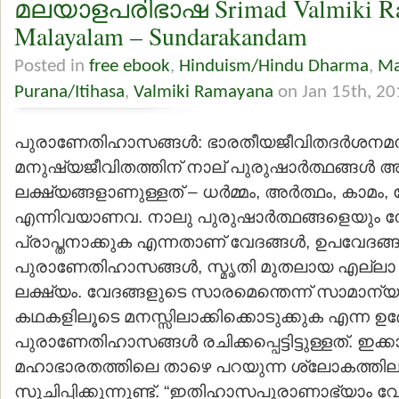
മലയാളപരിഭാഷ Srimad Valmiki R
Malayalam – Sundarakandam
Posted in
free ebook
,
Hinduism/Hindu Dharma
,
Ma
Purana/Itihasa
,
Valmiki Ramayana
on Jan 15th, 20
പുരാണേതിഹാസങ്ങള്‍: ഭാരതീയജീവിതദര്‍ശനമനു
മനുഷ്യജീവിതത്തിന് നാല് പുരുഷാര്‍ത്ഥങ്ങള്‍
ലക്ഷ്യങ്ങളാണുള്ളത് – ധര്‍മ്മം, അര്‍ത്ഥം, കാമം,
എന്നിവയാണവ. നാലു പുരുഷാര്‍ത്ഥങ്ങളെയും 
പ്രാപ്തനാക്കുക എന്നതാണ് വേദങ്ങള്‍, ഉപവേദങ്ങള
പുരാണേതിഹാസങ്ങള്‍, സ്മൃതി മുതലായ എല്ലാ 
ലക്ഷ്യം. വേദങ്ങളുടെ സാരമെന്തെന്ന് സാമാന്യജ
കഥകളിലൂടെ മനസ്സിലാക്കിക്കൊടുക്കുക എന്ന ഉ
പുരാണേതിഹാസങ്ങള്‍ രചിക്കപ്പെട്ടിട്ടുള്ളത്. ഇ
മഹാഭാരതത്തിലെ താഴെ പറയുന്ന ശ്ലോകത്തില
സൂചിപ്പിക്കുന്നുണ്ട്. “ഇതിഹാസപുരാണാഭ്യാം വ