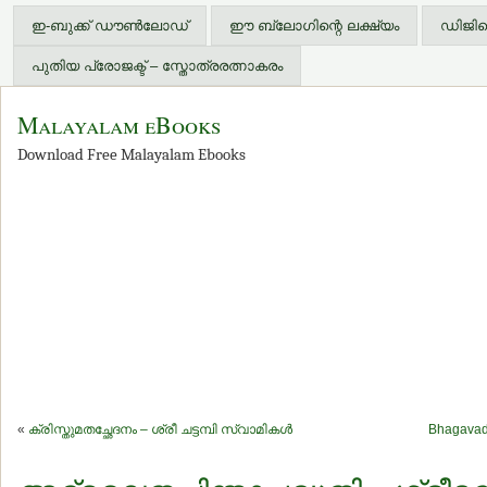
ഇ-ബുക്ക് ഡൗണ്‍ലോഡ്
ഈ ബ്ലോഗിന്റെ ലക്ഷ്യം
ഡിജിറ്
പുതിയ പ്രോജക്ട് – സ്തോത്രരത്നാകരം
Malayalam eBooks
Download Free Malayalam Ebooks
«
ക്രിസ്തുമതച്ഛേദനം – ശ്രീ ചട്ടമ്പി സ്വാമികള്‍
Bhagavad