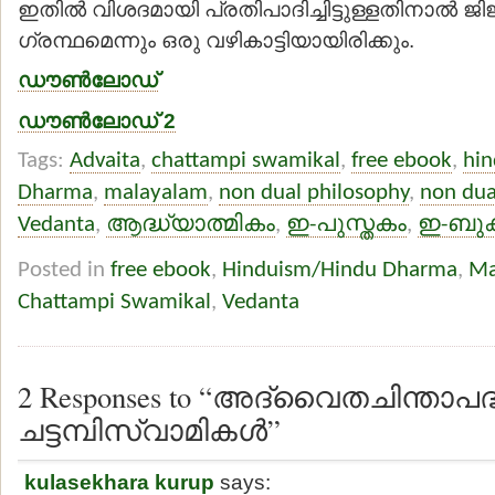
ഇതില്‍ വിശദമായി പ്രതിപാദിച്ചിട്ടുള്ളതിനാല്‍ ജ
ഗ്രന്ഥമെന്നും ഒരു വഴികാട്ടിയായിരിക്കും.
ഡൗണ്‍ലോഡ്
ഡൗണ്‍ലോഡ് 2
Tags:
Advaita
,
chattampi swamikal
,
free ebook
,
hi
Dharma
,
malayalam
,
non dual philosophy
,
non dua
Vedanta
,
ആദ്ധ്യാത്മികം
,
ഇ-പുസ്തകം
,
ഇ-ബുക്
Posted in
free ebook
,
Hinduism/Hindu Dharma
,
Ma
Chattampi Swamikal
,
Vedanta
2 Responses to “അദ്വൈതചിന്താപദ്
ചട്ടമ്പിസ്വാമികള്‍”
kulasekhara kurup
says: