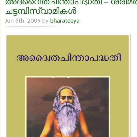
അദ്വൈതചിന്താപദ്ധതി – ശ്രീമത
ചട്ടമ്പിസ്വാമികള്‍
Jun 6th, 2009 by
bharateeya