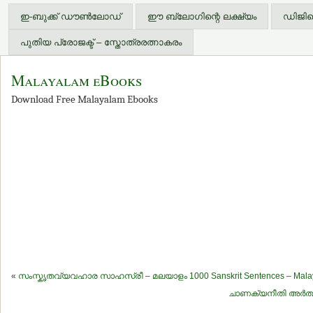
ഇ-ബുക്ക് ഡൗണ്‍ലോഡ്
ഈ ബ്ലോഗിന്റെ ലക്ഷ്യം
ഡിജിറ്
പുതിയ പ്രോജക്ട് – സ്തോത്രരത്നാകരം
Malayalam eBooks
Download Free Malayalam Ebooks
«
സംസ്കൃതവ്യവഹാര സാഹസ്രീ – മലയാളം 1000 Sanskrit Sentences – Malaya
ചാണക്യനീതി അര്‍ത്