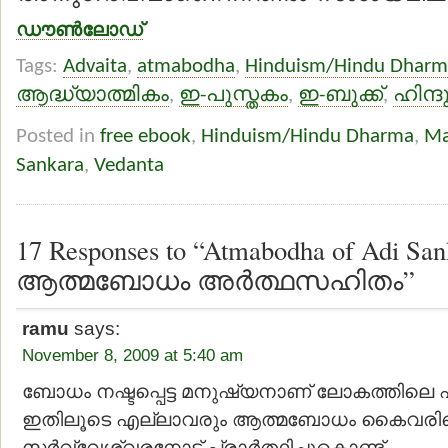
ഡൗണ്‍ലോഡ്
Tags:
Advaita
,
atmabodha
,
Hinduism/Hindu Dharm
ആദ്ധ്യാത്മികം
,
ഇ-പുസ്തകം
,
ഇ-ബുക്ക്
,
ഹിന്ദ
Posted in
free ebook
,
Hinduism/Hindu Dharma
,
Ma
Sankara
,
Vedanta
17 Responses to “Atmabodha of Adi Sa
ആത്മബോധം അര്‍ത്ഥസഹിതം”
ramu
says:
November 8, 2009 at 5:40 am
ബോധം നഷ്ടപ്പെട്ട മനുഷ്യനാണ് ലോകത്തിലെ 
ഇതിലൂടെ എല്ലാവരും ആത്മബോധം കൈവരിക്കെ
സര്‍വ്വേശ്വരനോട് പ്രാ‍ര്‍ത്ഥിച്ചുകൊണ്ട്.