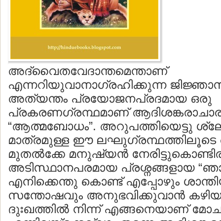
അദ്വൈതവേദാന്തമെന്താണ്
എന്നറിയുവാനാഗ്രഹിക്കുന്ന ജിജ്ഞാസുക
അത്യന്തം പ്രയോജനപ്രദമായ ഒരു
പ്രകരണഗ്രന്ഥമാണ് ആദിശങ്കരാചാര്യര
“ആത്മബോധം”. അറുപത്തിയെട്ടു ശ്ല
മാത്രമുള്ള ഈ ലഘുഗ്രന്ഥത്തിലൂട
മുതല്‍ക്കേ മനുഷ്യന്‍ നേരിട്ടുകൊണ്ടിരി
അടിസ്ഥാനപരമായ പ്രശ്നങ്ങളായ “ഞ
എനിക്കെന്തു കൊണ്ട് എപ്പോഴും ശാന്തി
സന്തോഷവും അനുഭവിക്കുവാന്‍ കഴിയ
ദുഃഖത്തില്‍ നിന്ന് എങ്ങനെയാണ് മോ