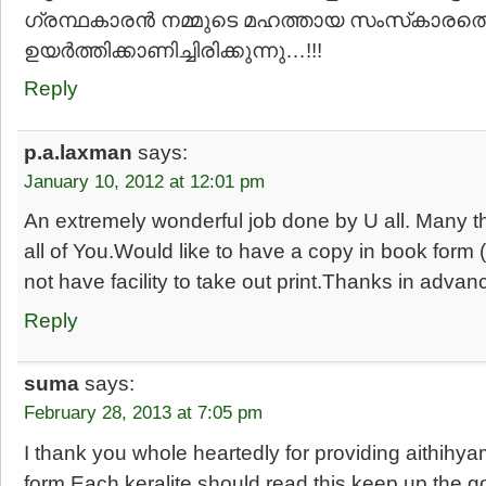
ഗ്രന്ഥകാരന്‍ നമ്മുടെ മഹത്തായ സംസ്‍കാരത
ഉയര്‍ത്തിക്കാണിച്ചിരിക്കുന്നു…!!!
Reply
p.a.laxman
says:
January 10, 2012 at 12:01 pm
An extremely wonderful job done by U all. Many t
all of You.Would like to have a copy in book form (i
not have facility to take out print.Thanks in advan
Reply
suma
says:
February 28, 2013 at 7:05 pm
I thank you whole heartedly for providing aithihy
form.Each keralite should read this.keep up the g