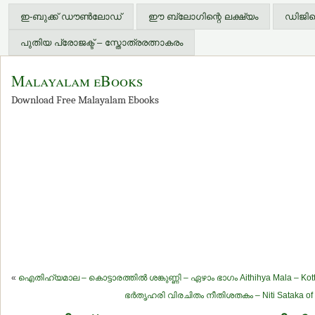
ഇ-ബുക്ക് ഡൗണ്‍ലോഡ്
ഈ ബ്ലോഗിന്റെ ലക്ഷ്യം
ഡിജിറ്
പുതിയ പ്രോജക്ട് – സ്തോത്രരത്നാകരം
Malayalam eBooks
Download Free Malayalam Ebooks
«
ഐതിഹ്യമാല – കൊട്ടാരത്തില്‍ ശങ്കുണ്ണി – ഏഴാം ഭാഗം Aithihya Mala – Kottar
ഭര്‍തൃഹരി വിരചിതം നീതിശതകം – Niti Sataka of B