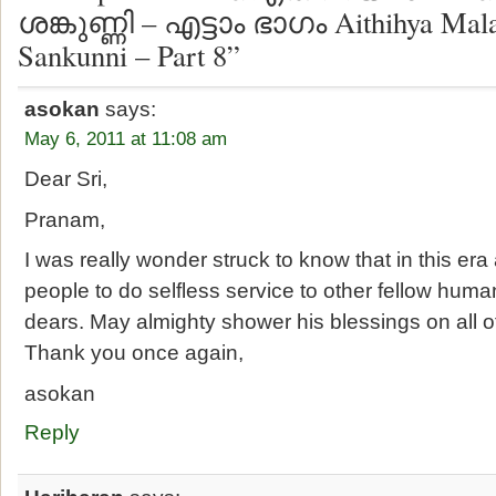
ശങ്കുണ്ണി – എട്ടാം ഭാഗം Aithihya Mala 
Sankunni – Part 8”
asokan
says:
May 6, 2011 at 11:08 am
Dear Sri,
Pranam,
I was really wonder struck to know that in this er
people to do selfless service to other fellow huma
dears. May almighty shower his blessings on all o
Thank you once again,
asokan
Reply