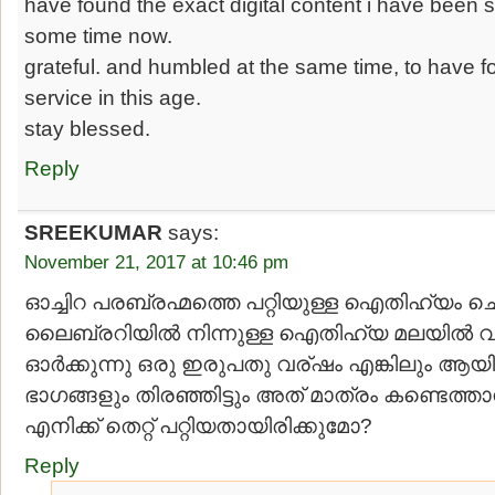
have found the exact digital content i have been s
some time now.
grateful. and humbled at the same time, to have f
service in this age.
stay blessed.
Reply
SREEKUMAR
says:
November 21, 2017 at 10:46 pm
ഓച്ചിറ പരബ്രഹ്മത്തെ പറ്റിയുള്ള ഐതിഹ്യം ചെറു
ലൈബ്രറിയില്‍ നിന്നുള്ള ഐതിഹ്യ മലയില്‍ വായ
ഓര്‍ക്കുന്നു ഒരു ഇരുപതു വര്ഷം എങ്കിലും ആയി
ഭാഗങ്ങളും തിരഞ്ഞിട്ടും അത് മാത്രം കണ്ടെത്ത
എനിക്ക് തെറ്റ് പറ്റിയതായിരിക്കുമോ?
Reply