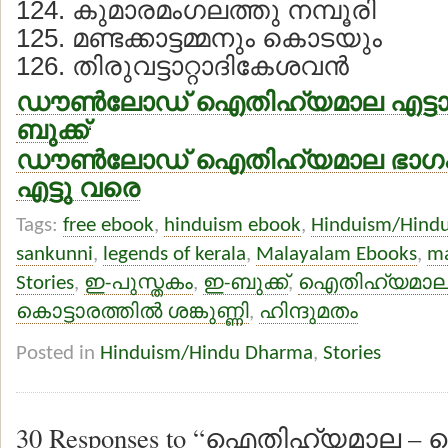
124. കുമാരമംഗലത്തു നമ്പൂരി
125. മണ്ടക്കാട്ടമ്മനും കൊടയും
126. തിരുവട്ടാറ്റാദികേശവന്‍
ഡൗണ്‍ലോഡ് ഐതിഹ്യമാല എട്ടാം
ബുക്ക്
‘
ഡൗണ്‍ലോഡ് ഐതിഹ്യമാല ഭാഗം ഒ
എട്ടു വരെ
Tags:
free ebook
,
hinduism ebook
,
Hinduism/Hind
sankunni
,
legends of kerala
,
Malayalam Ebooks
,
ma
Stories
,
ഇ-പുസ്തകം
,
ഇ-ബുക്ക്
,
ഐതിഹ്യമാല ഇ
കൊട്ടാരത്തില്‍ ശങ്കുണ്ണി
,
ഹിന്ദുമതം
Posted in
Hinduism/Hindu Dharma
,
Stories
30 Responses to “ഐതിഹ്യമാല – കൊ