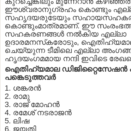
കുറച്ചെങ്കിലും മുന്നേറാന്‍ കഴിഞ്ഞത
ഈശ്വരാനുഗ്രഹം കൊണ്ടും എല്
സഹൃദയരുടേയും സഹായസഹകരണ
കൊണ്ടുംമാത്രമാണ്. ഈ സംരംഭത
സഹകരണങ്ങള്‍ നല്‍കിയ എല്ലാ
ഉദാരമനസ്‌കരോടും, ഐതിഹ്യമാല
ചെയ്യുന്ന ടീമിലെ എല്ലാ അംഗങ്
ഹൃദയംഗമമായ നന്ദി ഇവിടെ രേഖപ്പെ
ഐതിഹ്യമാല ഡിജിറ്റൈസേഷന്‍ പ്
പങ്കെടുത്തവര്‍
1. ശങ്കരന്‍
2. രാമു
3. രാജ് മോഹന്‍
4. രമേശ് നടരാജന്‍
5. ലിഷ
6. ജയതി