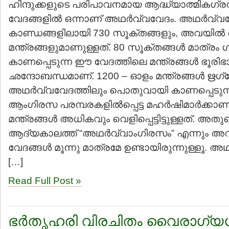
ഹിന്ദുക്കളുടെ പരിപാവനമായ ആദ്ധ്യാത്മികഗ്ര
വേദങ്ങളില്‍ ഒന്നാണ് അഥര്‍വ്വവേദം. അഥര്‍വ്വവ
കാണ്ഡങ്ങളിലായി 730 സൂക്തങ്ങളും, അവയില്
മന്ത്രങ്ങളുമാണുള്ളത്. 80 സൂക്തങ്ങള്‍ മാത്രം ഗ
കാണപ്പെടുന്ന ഈ വേദത്തിലെ മന്ത്രങ്ങള്‍ ഭൂരി
ഛന്ദോബന്ധമാണ്. 1200 – ഓളം മന്ത്രങ്ങള്‍ ഋഗ്
അഥര്‍വ്വവേദത്തിലും പൊതുവായി കാണപ്പെടുന്ന
ആംഗിരസ പരമ്പരകളില്‍പ്പെട്ട മഹര്‍ഷിമാര്‍ക്ക
മന്ത്രങ്ങള്‍ അധികവും വെളിപ്പെട്ടിട്ടുള്ളത്. 
ആദ്യകാലത്ത് “അഥര്‍വ്വാംഗിരസം” എന്നും അറിയപ്
വേദങ്ങള്‍ മൂന്നു മാത്രമേ ഉണ്ടായിരുന്നുള്ളൂ. അഥര
[…]
Read Full Post »
ഭര്‍തൃഹരി വിരചിതം വൈരാഗ്