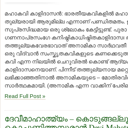
മഹാകവി കാളിദാസന്‍: ഭാരതീയകവികളില്‍ മഹ
തുല്യരായി ആരുമില്ല എന്നാണ് പണ്ഡിതമതം. ഇത
സുപ്രസിദ്ധമായ ഒരു ശ്ലോകം കേട്ടിട്ടുണ്ട്. പുര
ഗണനാപ്രസംഗേ കനിഷ്ഠികാധിഷ്ഠിതകാളിദാസഃ 
തത്തുല്യകവേരഭാവാത് അനാമികാ സാര്‍ഥവതീ
ഒരു വിദ്വാന്‍ സംസ്കൃതകവികളുടെ കണക്കെടുത്തപ്
കവി എന്ന നിലയില്‍ ചെറുവിരല്‍ കൊണ്ട് ആദ്യ
കാളിദാസനെയാണ്. പിന്നീട് തത്തുല്യനായ മറ്
ലഭിക്കാഞ്ഞതിനാല്‍ അനാമികയുടെ – മോതിരവിര
സാര്‍ത്ഥകമായി. (അനാമിക എന്ന വാക്കിന് പേരില്
Read Full Post »
ദേവീമാഹാത്മ്യം – കൊടുങ്ങല്ലൂര
കൊച്ചുണ്ണിത്തമ്പുരാന്‍ Devi Maha