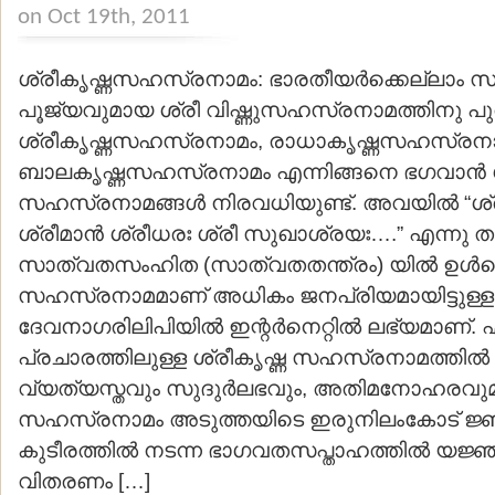
on Oct 19th, 2011
ശ്രീകൃഷ്ണസഹസ്രനാമം: ഭാരതീയര്‍ക്കെല്ലാം 
പൂജ്യവുമായ ശ്രീ വിഷ്ണുസഹസ്രനാമത്തിനു പു
ശ്രീകൃഷ്ണസഹസ്രനാമം, രാധാകൃഷ്ണസഹസ്രനാ
ബാലകൃഷ്ണസഹസ്രനാമം എന്നിങ്ങനെ ഭഗവാന്‍ ശ്
സഹസ്രനാമങ്ങള്‍ നിരവധിയുണ്ട്. അവയില്‍ “ശ്രീ
ശ്രീമാന്‍ ശ്രീധരഃ ശ്രീ സുഖാശ്രയഃ….” എന്നു തു
സാത്വതസംഹിത (സാത്വതതന്ത്രം) യില്‍ ഉള്‍പ്
സഹസ്രനാമമാണ് അധികം ജനപ്രിയമായിട്ടുള്ള
ദേവനാഗരിലിപിയില്‍ ഇന്റര്‍നെറ്റില്‍ ലഭ്യമാണ്. 
പ്രചാരത്തിലുള്ള ശ്രീകൃഷ്ണ സഹസ്രനാമത്തില്‍ നി
വ്യത്യസ്തവും സുദുര്‍ലഭവും, അതിമനോഹരവു
സഹസ്രനാമം അടുത്തയിടെ ഇരുനിലംകോട് ജ്
കുടീരത്തില്‍ നടന്ന ഭാഗവതസപ്താഹത്തില്‍ യജ
വിതരണം […]