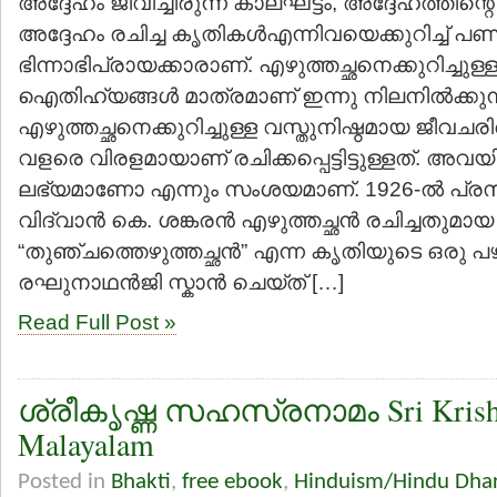
അദ്ദേഹം ജീവിച്ചിരുന്ന കാലഘട്ടം, അദ്ദേഹത്തിന്റെ
അദ്ദേഹം രചിച്ച കൃതികള്‍എന്നിവയെക്കുറിച്ച് പണ്ഡ
ഭിന്നാഭിപ്രായക്കാരാണ്. എഴുത്തച്ഛനെക്കുറിച്ചുള
ഐതിഹ്യങ്ങള്‍ മാത്രമാണ് ഇന്നു നിലനില്‍ക്കുന്
എഴുത്തച്ഛനെക്കുറിച്ചുള്ള വസ്തുനിഷ്ഠമായ ജീവചരി
വളരെ വിരളമായാണ് രചിക്കപ്പെട്ടിട്ടുള്ളത്. അവയി
ലഭ്യമാണോ എന്നും സംശയമാണ്. 1926-ല്‍ പ്രസിദ്
വിദ്വാന്‍ കെ. ശങ്കരന്‍ എഴുത്തച്ഛന്‍ രചിച്ചതുമായ
“തുഞ്ചത്തെഴുത്തച്ഛന്‍” എന്ന കൃതിയുടെ ഒരു പഴ
രഘുനാഥന്‍ജി സ്കാന്‍ ചെയ്ത് […]
Read Full Post »
ശ്രീകൃഷ്ണ സഹസ്രനാമം Sri Krish
Malayalam
Posted in
Bhakti
,
free ebook
,
Hinduism/Hindu Dha