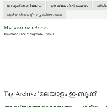
ഇ-ബുക്ക് ഡൗണ്‍ലോഡ്
ഈ ബ്ലോഗിന്റെ ലക്ഷ്യം
ഡിജിറ്
പുതിയ പ്രോജക്ട് – സ്തോത്രരത്നാകരം
Malayalam eBooks
Download Free Malayalam Ebooks
Tag Archive 'മലയാളം ഇ-ബുക്ക്'