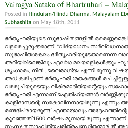
Vairagya Sataka of Bhartruhari – Mala
Posted in
Hinduism/Hindu Dharma
,
Malayalam Eb
Subhashita
on May 18th, 2011
ഭര്‍തൃഹരിയുടെ സുഭാഷിതങ്ങളില്‍ ഒരെണ്ണമെങ്കിലു
വളരെച്ചുരുക്കമാണ്. “വിദ്യാധനം സര്‍വ്വധനാത
സുഭാഷിതശകലം ഭര്‍തൃഹരിയുടേതാണെന്ന വാസ്തവ
അറിയില്ലെങ്കിലും എല്ലാ മലയാളികള്‍ക്കും ഹൃ
ശൃംഗാരം, നീതി, വൈരാഗ്യം എന്നീ മൂന്നു വിഷ
അധികരിച്ചാണ് ഭര്‍തൃഹരി ശതകങ്ങള്‍ രചിച്ചിട്ടുള്
വരരുചിയുടെയും വിക്രമാദിത്യന്റെയും സഹോദ
ഭര്‍തൃഹരി എന്നാണ് ഐതിഹ്യങ്ങള്‍ വര്‍ണ്ണിക്കുന
കാളിദാസന്റെ സമകാലീനനായിരുന്നു എന്നും അല
രണ്ടഭിപ്രായമുണ്ട്. എന്തായാലും അദ്ദേഹത്തിന്റെ
കുറഞ്ഞത് 1500 വര്‍ഷം മുമ്പായിരുന്നു എന്നാണ്
സംസ്കൃതസാഹിത്യചരിത്രപണ്ഡിതന്മാരില്‍ അധ