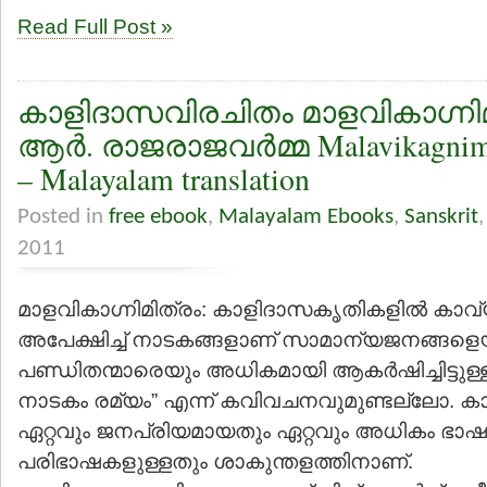
Read Full Post »
കാളിദാസവിരചിതം മാളവികാഗ്നിമ
ആര്‍. രാജരാജവര്‍മ്മ Malavikagnimi
– Malayalam translation
Posted in
free ebook
,
Malayalam Ebooks
,
Sanskrit
2011
മാളവികാഗ്നിമിത്രം: കാളിദാസകൃതികളില്‍ കാ
അപേക്ഷിച്ച് നാടകങ്ങളാണ് സാമാന്യജനങ്ങളെ
പണ്ഡിതന്മാരെയും അധികമായി ആകര്‍ഷിച്ചിട്ടുള്
നാടകം രമ്യം” എന്ന് കവിവചനവുമുണ്ടല്ലോ. ക
ഏറ്റവും ജനപ്രിയമായതും ഏറ്റവും അധികം ഭാഷ
പരിഭാഷകളുള്ളതും ശാകുന്തളത്തിനാണ്.