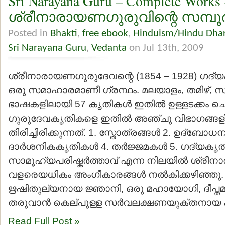
Sri Narayana Guru – Complete Works
ശ്രീനാരായണഗുരുവിന്റെ സമ്പൂര്‍
Posted in
Bhakti
,
free ebook
,
Hinduism/Hindu Dha
Sri Narayana Guru
,
Vedanta
on Jul 13th, 2009
ശ്രീനാരായണഗുരുദേവന്റെ (1854 – 1928) ഗദ
ഒരു സമാഹാരമാണീ ഗ്രന്ഥം. മലയാളം, തമിഴ്, സം
ഭാഷകളിലായി 57 കൃതികള്‍ ഇതില്‍ ഉള്ളടക്കം ചെയ
ഗുരുദേവകൃതികളെ ഇതില്‍ അഞ്ചു വിഭാഗങ്ങ
തിരിച്ചിരിക്കുന്നത്. 1. സ്തോത്രങ്ങള്‍ 2. ഉദ്ബോധ
ദാര്‍ശനികകൃതികള്‍ 4. തര്‍ജ്ജമകള്‍ 5. ഗദ്യകൃത
സാമൂഹ്യപരിഷ്കര്‍ത്താവ്‌ എന്ന നിലയില്‍ ശ്രീ
വളരെയധികം അംഗീകാരങ്ങള്‍ നല്‍കിക്കഴിഞ്ഞു. 
ഋഷിതുല്യനായ ജ്ഞാനി, ഒരു മഹായോഗി, ദീപ്ത
തരുവാന്‍ കെല്പുള്ള സര്‍വലക്ഷണയുക്തനായ ക
Read Full Post »