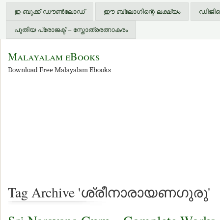
ഇ-ബുക്ക് ഡൗണ്‍ലോഡ്
ഈ ബ്ലോഗിന്റെ ലക്ഷ്യം
ഡിജിറ്
പുതിയ പ്രോജക്ട് – സ്തോത്രരത്നാകരം
Malayalam eBooks
Download Free Malayalam Ebooks
Tag Archive 'ശ്രീനാരായണഗുരു'