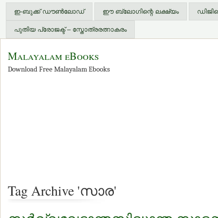
ഇ-ബുക്ക് ഡൗണ്‍ലോഡ്
ഈ ബ്ലോഗിന്റെ ലക്ഷ്യം
ഡിജിറ്
പുതിയ പ്രോജക്ട് – സ്തോത്രരത്നാകരം
Malayalam eBooks
Download Free Malayalam Ebooks
Tag Archive 'സാര'