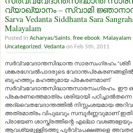
സര്‍വ്വവേദാന്തസിദ്ധാന്ത സാര
വ്യാഖ്യാനം – സ്വാമി ജ്ഞാന
Sarva Vedanta Siddhanta Sara Sangrah
Malayalam
Posted in
Acharyas/Saints
,
free ebook
,
Malayalam 
Uncategorized
,
Vedanta
on Feb 5th, 2011
സര്‍വ്വവേദാന്തസിദ്ധാന്ത സാരസംഗ്രഹം “ശ്രീ
ശങ്കരഭഗവല്‍പാദരുടെ വേദാന്തപ്രകരണങ്ങളില്
ബൃഹത്തും മഹത്തുമായ പ്രകരണമാണ്
സര്‍വ്വവേദാന്തസിദ്ധാന്തസാരസംഗ്രഹം. ഈ ഒ
പ്രകരണത്തെമാത്രം ശരിയായി പഠിച്ചാല്‍തന്നെ ഒ
അദ്വൈതവേദാന്തത്തില്‍ നിസ്സംശയമായ അറിവു
അത്രമാത്രം വിപുലവും സമ്പൂര്‍ണ്ണവുമാണ് ഇത
പ്രായേണ ശാസ്ത്രത്തിന്റെ എല്ലാ വശങ്ങളേയും 
ആവശ്യമുള്ളിടത്തു പൂര്‍വ്വപക്ഷങ്ങളെ അവതരിപ