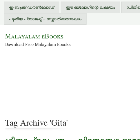
ഇ-ബുക്ക് ഡൗണ്‍ലോഡ്
ഈ ബ്ലോഗിന്റെ ലക്ഷ്യം
ഡിജിറ്
പുതിയ പ്രോജക്ട് – സ്തോത്രരത്നാകരം
Malayalam eBooks
Download Free Malayalam Ebooks
Tag Archive 'Gita'