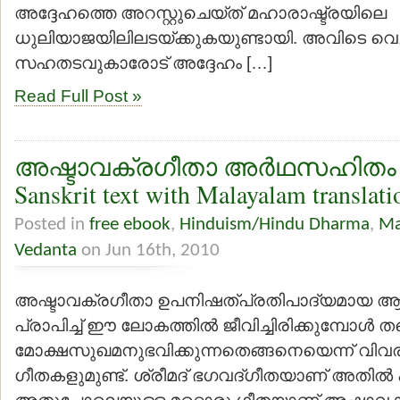
അദ്ദേഹത്തെ അറസ്റ്റുചെയ്ത് മഹാരാഷ്ട്രയിലെ
ധുലിയാജയിലിലടയ്ക്കുകയുണ്ടായി. അവിടെ വെച്
സഹതടവുകാരോട് അദ്ദേഹം […]
Read Full Post »
അഷ്ടാവക്രഗീതാ അര്‍ഥസഹിതം Ash
Sanskrit text with Malayalam translati
Posted in
free ebook
,
Hinduism/Hindu Dharma
,
Ma
Vedanta
on Jun 16th, 2010
അഷ്ടാവക്രഗീതാ ഉപനിഷത്പ്രതിപാദ്യമായ ആ
പ്രാപിച്ച് ഈ ലോകത്തില്‍ ജീവിച്ചിരിക്കുമ്പോള്‍ ത
മോക്ഷസുഖമനുഭവിക്കുന്നതെങ്ങനെയെന്ന് വിവരി
ഗീതകളുമുണ്ട്. ശ്രീമദ് ഭഗവദ്ഗീതയാണ് അതില്‍ ഏ
അതുപോലെയുള്ള മറ്റൊരു ഗീതയാണ് അഷ്ടാവ