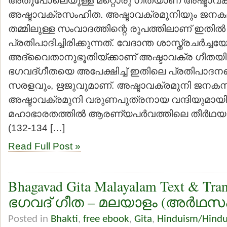
അഷ്ടാവക്രസംഹിത. അഷ്ടാവക്രമുനിയും ജന
തമ്മിലുള്ള സംവാദത്തിന്റെ രൂപത്തിലാണ് ഇതില്‍
പ്രതിപാദിച്ചിരിക്കുന്നത്. വേദാന്ത ശാസ്ത്രചര്‍ച്ചയേ
അദ്വൈതാനുഭൂതിയ്ക്കാണ് അഷ്ടാവക്ര ഗീതയില്‍ 
ഭഗവദ്ഗീതയെ അപേക്ഷിച്ച് ഇതിലെ പ്രതിപാദന
സരളവും, ഋജുവുമാണ്. അഷ്ടാവക്രമുനി ജനകസദസ്
അഷ്ടാവക്രമുനി വരുണപുത്രനായ വന്ദിയുമായി
മഹാഭാരതത്തില്‍ ആരണ്യപര്‍വത്തിലെ തീര്‍ഥയാത
(132-134 […]
Read Full Post »
Bhagavad Gita Malayalam Text & Tran
ഭഗവദ് ഗീത – മലയാളം (അര്‍ഥസ
Posted in
Bhakti
,
free ebook
,
Gita
,
Hinduism/Hind