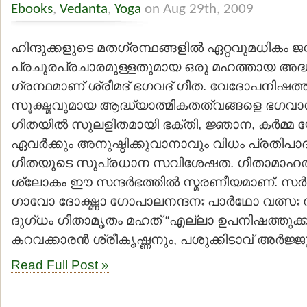
Ebooks
,
Vedanta
,
Yoga
on Aug 29th, 2009
ഹിന്ദുക്കളുടെ മതഗ്രന്ഥങ്ങളില്‍ ഏറ്റവുമധികം 
പ്രചുരപ്രചാരമുള്ളതുമായ ഒരു മഹത്തായ അദ്ധ
ഗ്രന്ഥമാണ് ശ്രീമദ് ഭഗവദ് ഗീത. വേദോപനിഷത്ത
സൂക്ഷ്മവുമായ ആദ്ധ്യാത്മികതത്വങ്ങളെ ഭഗവാന്‍
ഗീതയില്‍ സുലളിതമായി ഭക്തി, ജ്ഞാന, കര്‍മ്
ഏവര്‍ക്കും അനുഷ്ഠിക്കുവാനാവും വിധം പ്രതിപാദിച്
ഗീതയുടെ സുപ്രധാന സവിശേഷത. ഗീതാമാഹത
ശ്ലോകം ഈ സന്ദര്‍ഭത്തില്‍ സ്മരണീയമാണ്. സ
ഗാവോ ദോഗ്ദ്ധാ ഗോപാലനന്ദനഃ പാര്‍ഥോ വത്സഃ 
ദുഗ്ധം ഗീതാമൃതം മഹത് “എല്ലാ ഉപനിഷത്തുക്കള
കറവക്കാരന്‍ ശ്രീകൃഷ്ണനും, പശുക്കിടാവ് അര്‍ജ്ജ
Read Full Post »