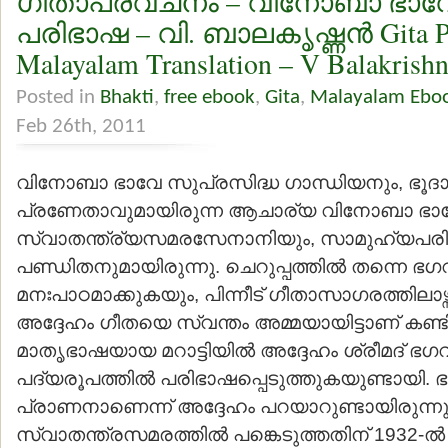
ഗീതാപ്രവചനം – വിനോബാ ഭാവ
പരിഭാഷ – വി. ബാലകൃഷ്ണന്‍ Gita P
Malayalam Translation – V Balakrish
Posted in
Bhakti
,
free ebook
,
Gita
,
Malayalam Ebo
Feb 26th, 2011
വിനോബാ ഭാവേ സുപ്രസിദ്ധ ഗാന്ധിയനും, ഭൂദാ
പ്രണേതാവുമായിരുന്ന ആചാര്യ വിനോബാ ഭാവേ
സ്വാതന്ത്ര്യസമരസേനാനിയും, സാമുഹ്യപരിഷ്ക
പണ്ഡിതനുമായിരുന്നു. ചെറുപ്പത്തില്‍ തന്നെ ഭഗ
മനഃപാഠമാക്കുകയും, പിന്നീട് ഗീതാസാഗരത്തിലാഴ്
അദ്ദേഹം ഗീതയെ സ്വന്തം അമ്മയായിട്ടാണ് കണ്ടിര
മാതൃഭാഷയായ മറാട്ടിയില്‍ അദ്ദേഹം ശ്രീമദ് ഭ
പദ്യരൂപത്തില്‍ പരിഭാഷപ്പെടുത്തുകയുണ്ടായി. 
പ്രാണനാണെന്ന് അദ്ദേഹം പറയാറുണ്ടായിരുന്ന
സ്വാതന്ത്രസമരത്തില്‍ പങ്കെടുത്തതിന് 1932-ല്‍ ബ