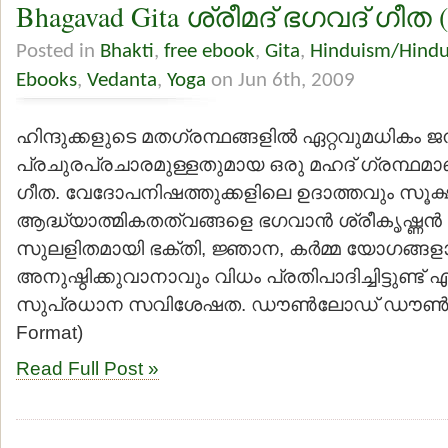
Bhagavad Gita ശ്രീമദ് ഭഗവദ് ഗീ
Posted in
Bhakti
,
free ebook
,
Gita
,
Hinduism/Hind
Ebooks
,
Vedanta
,
Yoga
on Jun 6th, 2009
ഹിന്ദുക്കളുടെ മതഗ്രന്ഥങ്ങളില്‍ ഏറ്റവുമധികം 
പ്രചുരപ്രചാരമുള്ളതുമായ ഒരു മഹദ് ഗ്രന്ഥമാണ
ഗീത. വേദോപനിഷത്തുക്കളിലെ ഉദാത്തവും സൂക്ഷ
ആദ്ധ്യാത്മികതത്വങ്ങളെ ഭഗവാന്‍ ശ്രീകൃഷ്ണന്‍
സുലളിതമായി ഭക്തി, ജ്ഞാന, കര്‍മ്മ യോഗങ്ങളാ
അനുഷ്ഠിക്കുവാനാവും വിധം പ്രതിപാദിച്ചിട്ടുണ്ട
സുപ്രധാന സവിശേഷത. ഡൗണ്‍ലോഡ് ഡൗണ്‍ല
Format)
Read Full Post »