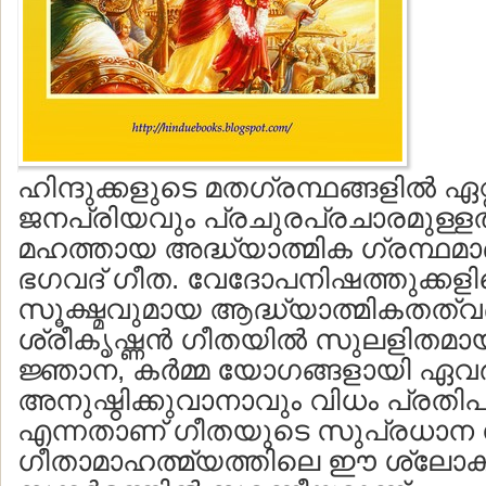
ഹിന്ദുക്കളുടെ മതഗ്രന്ഥങ്ങളില്‍ ഏ
ജനപ്രിയവും പ്രചുരപ്രചാരമുള്ള
മഹത്തായ അദ്ധ്യാത്മിക ഗ്രന്ഥമാണ
ഭഗവദ് ഗീത. വേദോപനിഷത്തുക്കളി
സൂക്ഷ്മവുമായ ആദ്ധ്യാത്മികതത്വ
ശ്രീകൃഷ്ണന്‍ ഗീതയില്‍ സുലളിതമായ
ജ്ഞാന, കര്‍മ്മ യോഗങ്ങളായി ഏവര്‍
അനുഷ്ഠിക്കുവാനാവും വിധം പ്രതിപാദിച
എന്നതാണ് ഗീതയുടെ സുപ്രധാ
ഗീതാമാഹത്മ്യത്തിലെ ഈ ശ്ലോ