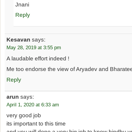
Jnani
Reply
Kesavan
says:
May 28, 2019 at 3:55 pm
A laudable effort indeed !
Me too endorse the view of Aryadev and Bharate
Reply
arun
says:
April 1, 2020 at 6:33 am
very good job
its important to this time
and you will done a very big job to know hindhu 