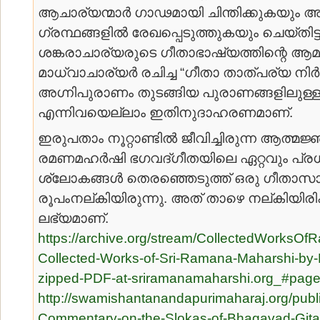
ആചാര്യന്മാര്‍ ഗാഢമായി ചിന്തിക്കുകയും 
ഗ്രന്ഥങ്ങളില്‍ രേഖപ്പെടുത്തുകയും ചെയ്തിട്ടു
ശങ്കരാചാര്യരുടെ ഗീതാഭാഷ്യത്തിന്റെ ആമ
മാധ്വാചാര്യര്‍ രചിച്ച “ഗീതാ താത്പര്യ നിര്‍
അഗ്നിപുരാണം തുടങ്ങിയ പുരാണങ്ങളിലുള്ള
എന്നിവയെല്ലാം ഇതിനുദാഹരണമാണ്.
ഇരുപതാം നൂറ്റാണ്ടില്‍ ജീവിച്ചിരുന്ന ആത്മ
രമണമഹര്‍ഷി ഭഗവദ്ഗീതയിലെ ഏറ്റവും പ്രധാ
ശ്ലോകങ്ങള്‍ തെരഞ്ഞെടുത്ത് ഒരു ഗീതാസാ
രൂപംനല്കിയിരുന്നു. അത് താഴെ നല്കിയിരിക്ക
ലഭ്യമാണ്.
https://archive.org/stream/CollectedWorksO
Collected-Works-of-Sri-Ramana-Maharshi-by
zipped-PDF-at-sriramanamaharshi.org_#pag
http://swamishantanandapurimaharaj.org/publi
Commentary-on-the-Slokas-of-Bhagavad-Gita