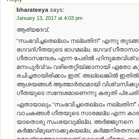
bharateeya
says:
January 13, 2017 at 4:03 pm
ആര്യദേവ്,
“സംഭവിച്ചതെല്ലാം നല്ലതിന്” എന്നു തുടങ്
ഭഗവദ്ഗീതയുടെ ഭാഗമല്ല. ഭഗവദ് ഗീതാസ
ഗീതാസന്ദേശം എന്ന പേരില്‍ ഹിന്ദുമതവിശ
മനഃപൂര്‍വ്വം വഴിതെറ്റിയ്ക്കാനായി ഏതോ കു
രചിച്ചതായിരിക്കാം ഇത്. അല്ലെങ്കില്‍ ഇതില്
ആശയങ്ങള്‍ ആത്മാര്‍ത്ഥമായി വിശ്വസിക്
ഗീതയുടെ സന്ദേശമാണെന്നു കരുതി പ്രചരിപ്പ
ഏതായാലും “സംഭവിച്ചതെല്ലാം നല്ലതിന്” എ
വാചകങ്ങള്‍ ഗീതയുടെ സാരമല്ല എന്ന കാര്
യാതൊരു സംശയവുമില്ല. അര്‍ജ്ജുനനെ
കര്‍മ്മവിമുഖനാക്കുകയല്ല, കര്‍മ്മനിരതനാക
ഉദ്ദേശ്യത്തോടെയാണ് ഭഗവാന്‍ ഗീതോപദേശം 