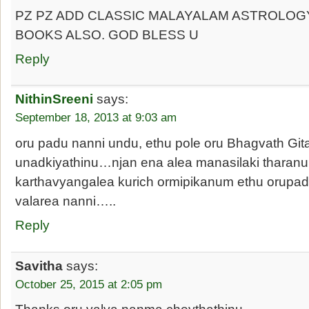
PZ PZ ADD CLASSIC MALAYALAM ASTROLOG
BOOKS ALSO. GOD BLESS U
Reply
NithinSreeni
says:
September 18, 2013 at 9:03 am
oru padu nanni undu, ethu pole oru Bhagvath Gi
unadkiyathinu…njan ena alea manasilaki tharanu
karthavyangalea kurich ormipikanum ethu orupa
valarea nanni…..
Reply
Savitha
says:
October 25, 2015 at 2:05 pm