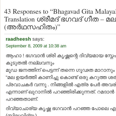
43 Responses to “Bhagavad Gita Malay
Translation ശ്രീമദ് ഭഗവദ് ഗീത – 
(അര്‍ഥസഹിതം)”
raadheesh
says:
September 8, 2009 at 10:38 am
ആഹാ ! ഭഗവാന്‍ ശ്രി കൃഷ്ണന്റെ ദിവ്യമായ സ്
കൂടുതല്‍ നല്ലവനും
മൂഡ ജനത്തിന് പെട്ടന്ന് തന്നെ ഗൂഢത മാറാനും
“മല ഉയര്‍ത്തി കാണിച്ചു കൊണ്ട് ഒരു കറുത്ത ശര
പ്രവാചകര്‍ വന്നു . നിങ്ങളില്‍ എത്ര പേര്‍ അവരി
എന്നാണ് ഖുറാനില്‍ പറഞ്ഞിരിക്കുന്നത്. റമദ
പറഞ്ഞതാണ്.
ദിവ്യാചാര്യ കൃഷ്ണ ഭഗവാന്‍ പറഞ്ഞ പോലെ എല
(സിദ്ധവിദ്യ )