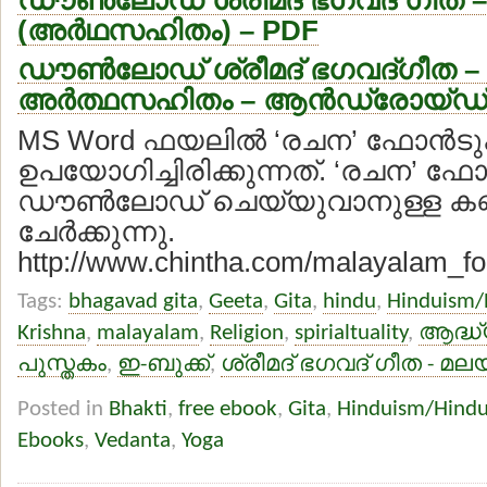
(അര്‍ഥസഹിതം) – PDF
ഡൗണ്‍ലോഡ് ശ്രീമദ് ഭഗവദ്ഗീത –
അര്‍ത്ഥസഹിതം – ആന്‍ഡ്രോയ്ഡ് 
MS Word ഫയലില്‍ ‘രചന’ ഫോന്‍ട
ഉപയോഗിച്ചിരിക്കുന്നത്. ‘രചന’ ഫോന
ഡൗണ്‍ലോഡ് ചെയ്യുവാനുള്ള കണ്ണി
ചേര്‍ക്കുന്നു.
http://www.chintha.com/malayalam_fon
Tags:
bhagavad gita
,
Geeta
,
Gita
,
hindu
,
Hinduism/
Krishna
,
malayalam
,
Religion
,
spirialtuality
,
ആദ്ധ്
പുസ്തകം
,
ഇ-ബുക്ക്
,
ശ്രീമദ് ഭഗവദ് ഗീത - മല
Posted in
Bhakti
,
free ebook
,
Gita
,
Hinduism/Hind
Ebooks
,
Vedanta
,
Yoga