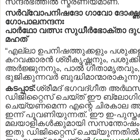
സന്ദര്‍ഭത്തില്‍ സ്മരണീയമാണ്.
സര്‍വ്വോപനിഷദോ ഗാവോ ദോഗ്ദ്ധ
ഗോപാലനന്ദനഃ
പാര്‍ഥോ വത്സഃ സുധീര്‍ഭോക്താ ദു
മഹത്
“എല്ലാ ഉപനിഷത്തുക്കളും പശുക്കള
കറവക്കാരന്‍ ശ്രീകൃഷ്ണനും, പശുക്കി
അര്‍ജ്ജുനനും, പാല്‍ ഗീതാമൃതവു
ഭുജിക്കുന്നവര്‍ ബുദ്ധിമാന്മാരാകുന്നു
കടപ്പാട്:
ശ്രീമദ് ഭഗവദ്ഗീത അര്‍
ഡിജിറ്റൈസ് ചെയ്ത് ഈ ബ്ലോഗില
ചെയ്യണമെന്ന എന്റെ ചിരകാല 
ഇന്ന് പൂവണിയുന്നത്. ഈ ഇ-പുസ്
മലയാളികള്‍ക്കുമായി സസന്തോഷം സമര
ഇതു ഡിജിറ്റൈസ് ചെയ്യുന്നതില്‍