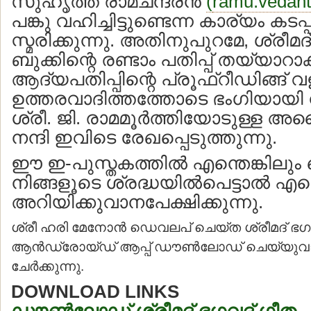
സുഹൃത്ത് രാമചന്ദ്രന്‍
(
ramu.vedan
പങ്കു വഹിച്ചിട്ടുണ്ടെന്ന കാര്യം കട
സ്മരിക്കുന്നു. അതിനുപുറമേ, ശ്രീമ
ബുക്കിന്റെ രണ്ടാം പതിപ്പ് തയ്യാറാ
ആദ്യപതിപ്പിന്റെ പ്രൂഫ്റീഡിങ്ങ് 
ഉത്തരവാദിത്തത്തോടെ ഭംഗിയായി നി
ശ്രീ. ജി. രാമമൂര്‍ത്തിയോടുള്
നന്ദി ഇവിടെ രേഖപ്പെടുത്തുന്നു.
ഈ ഇ-പുസ്തകത്തില്‍ എന്തെങ്കിലും ത
നിങ്ങളൂടെ ശ്രദ്ധയില്‍പെട്ടാല്‍ എന
അറിയിക്കുവാനപേക്ഷിക്കുന്നു.
ശ്രീ ഹരി മേനോന്‍ ഡെവലപ് ചെയ്ത ശ്രീമദ് ഭ
ആന്‍ഡ്രോയ്ഡ് ആപ്പ് ഡൗണ്‍ലോഡ് ചെയ്യുവാനു
ചേര്‍ക്കുന്നു.
DOWNLOAD LINKS
ഡൗണ്‍ലോഡ് ശ്രീമദ് ഭഗവദ് ഗീത 