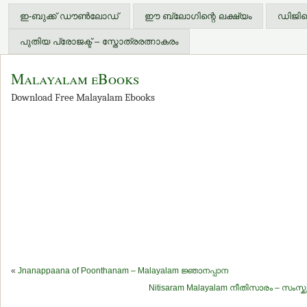
ഇ-ബുക്ക് ഡൗണ്‍ലോഡ്
ഈ ബ്ലോഗിന്റെ ലക്ഷ്യം
ഡിജിറ്
പുതിയ പ്രോജക്ട് – സ്തോത്രരത്നാകരം
Malayalam eBooks
Download Free Malayalam Ebooks
«
Jnanappaana of Poonthanam – Malayalam ജ്ഞാനപ്പാന
Nitisaram Malayalam നീതിസാരം – സംസ