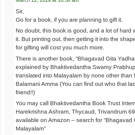
March 22, 2019 at 10:58 am
Sir,
Go for a book, if you are planning to gift it.
No doubt, this book is good, and a lot of hard
it. But printing out, then getting it into the sha
for gifting will cost you much more.
There is another book, “Bhagavad Gita Yadharo
explained by Bhaktivedantha Swamy Prabhu
translated into Malayalam by none other than
Balamani Amma (You can find out who that lad
friend!!)
You may call Bhaktivedantha Book Trust Intern
Harekrishna Ashram, Thycaud, Trivandrum 6950
available on Amazon – search for “Bhagavad Git
Malayalam”