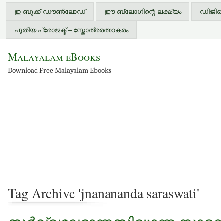
ഇ-ബുക്ക് ഡൗണ്‍ലോഡ്
ഈ ബ്ലോഗിന്റെ ലക്ഷ്യം
ഡിജിറ്
പുതിയ പ്രോജക്ട് – സ്തോത്രരത്നാകരം
Malayalam eBooks
Download Free Malayalam Ebooks
Tag Archive 'jnanananda saraswati'