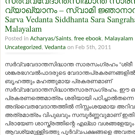
സര്‍വ്വവേദാന്തസിദ്ധാന്ത സാര
വ്യാഖ്യാനം – സ്വാമി ജ്ഞാന
Sarva Vedanta Siddhanta Sara Sangrah
Malayalam
Posted in
Acharyas/Saints
,
free ebook
,
Malayalam 
Uncategorized
,
Vedanta
on Feb 5th, 2011
സര്‍വ്വവേദാന്തസിദ്ധാന്ത സാരസംഗ്രഹം “ശ്രീ
ശങ്കരഭഗവല്‍പാദരുടെ വേദാന്തപ്രകരണങ്ങളില്
ബൃഹത്തും മഹത്തുമായ പ്രകരണമാണ്
സര്‍വ്വവേദാന്തസിദ്ധാന്തസാരസംഗ്രഹം. ഈ ഒ
പ്രകരണത്തെമാത്രം ശരിയായി പഠിച്ചാല്‍തന്നെ ഒ
അദ്വൈതവേദാന്തത്തില്‍ നിസ്സംശയമായ അറിവു
അത്രമാത്രം വിപുലവും സമ്പൂര്‍ണ്ണവുമാണ് ഇത
പ്രായേണ ശാസ്ത്രത്തിന്റെ എല്ലാ വശങ്ങളേയും 
ആവശ്യമുള്ളിടത്തു പൂര്‍വ്വപക്ഷങ്ങളെ അവതരിപ