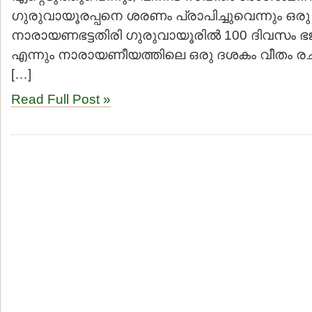
ഗുരുവായൂരപ്പനെ ശരണം പ്രാപിച്ചുവെന്നും ഒര
നാരായണഭട്ടതിരി ഗുരുവായൂരില്‍ 100 ദിവസം ഭജ
എന്നും നാരായണീയത്തിലെ ഒരു ദശകം വീതം രചിച
[…]
Read Full Post »