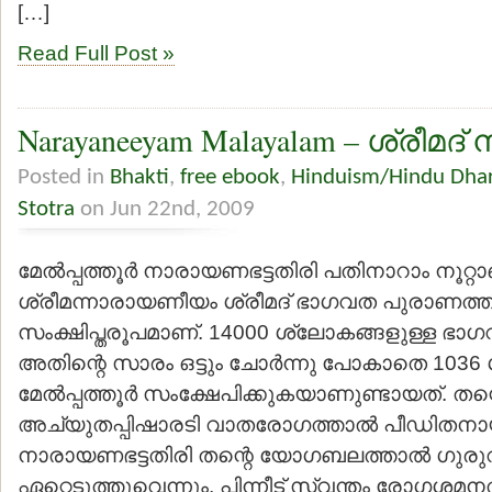
[…]
Read Full Post »
Narayaneeyam Malayalam – ശ്രീമ
Posted in
Bhakti
,
free ebook
,
Hinduism/Hindu Dha
Stotra
on Jun 22nd, 2009
മേല്‍പ്പത്തൂര്‍ നാരായണഭട്ടതിരി പതിനാറാം നൂറ്റാണ്
ശ്രീമന്നാരായണീയം ശ്രീമദ് ഭാഗവത പുരാണത്തി
സംക്ഷിപ്തരൂപമാണ്. 14000 ശ്ലോകങ്ങളുള്ള ഭ
അതിന്റെ സാരം ഒട്ടും ചോര്‍ന്നു പോകാതെ 1036
മേല്‍പ്പത്തൂര്‍ സംക്ഷേപിക്കുകയാണുണ്ടായത്. ത
അച്യുതപ്പിഷാരടി വാതരോഗത്താല്‍ പീഡിതനായ
നാരായണഭട്ടതിരി തന്റെ യോഗബലത്താല്‍ ഗുരു
ഏറ്റെടുത്തുവെന്നും, പിന്നീട് സ്വന്തം രോഗശമന