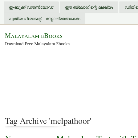
ഇ-ബുക്ക് ഡൗണ്‍ലോഡ്
ഈ ബ്ലോഗിന്റെ ലക്ഷ്യം
ഡിജിറ്
പുതിയ പ്രോജക്ട് – സ്തോത്രരത്നാകരം
Malayalam eBooks
Download Free Malayalam Ebooks
Tag Archive 'melpathoor'