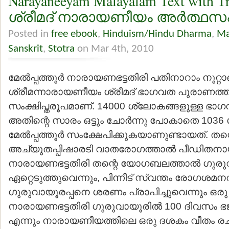
Narayaneeyam Malayalam Text with Tr
ശ്രീമദ് നാരായണീയം അര്‍ത്ഥ
Posted in
free ebook
,
Hinduism/Hindu Dharma
,
Ma
Sanskrit
,
Stotra
on Mar 4th, 2010
മേല്‍പ്പത്തൂര്‍ നാരായണഭട്ടതിരി പതിനാറാം നൂറ്റാണ്
ശ്രീമന്നാരായണീയം ശ്രീമദ് ഭാഗവത പുരാണത്തി
സംക്ഷിപ്തരൂപമാണ്. 14000 ശ്ലോകങ്ങളുള്ള ഭ
അതിന്റെ സാരം ഒട്ടും ചോര്‍ന്നു പോകാതെ 1036
മേല്‍പ്പത്തൂര്‍ സംക്ഷേപിക്കുകയാണുണ്ടായത്. ത
അച്യുതപ്പിഷാരടി വാതരോഗത്താല്‍ പീഡിതനായ
നാരായണഭട്ടതിരി തന്റെ യോഗബലത്താല്‍ ഗുരു
ഏറ്റെടുത്തുവെന്നും, പിന്നീട് സ്വന്തം രോഗശമന
ഗുരുവായൂരപ്പനെ ശരണം പ്രാപിച്ചുവെന്നും ഒര
നാരായണഭട്ടതിരി ഗുരുവായൂരില്‍ 100 ദിവസം ഭജ
എന്നും നാരായണീയത്തിലെ ഒരു ദശകം വീതം രചിച