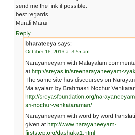
send me the link if possible.
best regards
Murali Marar
Reply
bharateeya
says:
October 16, 2016 at 3:55 am
Narayaneeyam with Malayalam commentary
at
http://sreyas.in/sreenarayaneeyam-vy
The same site has discourses on Naraya
Malayalam by Brahmasri Nochur Venkata
http://sreyasfoundation.org/narayaneeya
sri-nochur-venkataraman/
Narayaneeyam with word by word translatio
given at
http://www.narayaneeyam-
firststep.org/dashaka1.html