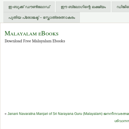
ഇ-ബുക്ക് ഡൗണ്‍ലോഡ്
ഈ ബ്ലോഗിന്റെ ലക്ഷ്യം
ഡിജിറ്
പുതിയ പ്രോജക്ട് – സ്തോത്രരത്നാകരം
Malayalam eBooks
Download Free Malayalam Ebooks
«
Janani Navaratna Manjari of Sri Narayana Guru (Malayalam) ജനനീനവര
ശിവാനന്