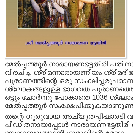
മേല്‍പ്പത്തൂര്‍ നാരായണഭട്ടതിരി പതിനാറ
വിരചിച്ച ശ്രീമന്നാരായണീയം ശ്രീമദ്
പുരാണത്തിന്റെ ഒരു സംക്ഷിപ്തരൂപമാണ്
ശ്ലോകങ്ങളുള്ള ഭാഗവത പുരാണത്ത
ഒട്ടും ചോര്‍ന്നു പോകാതെ 1036 ശ്ലോക
മേല്‍പ്പത്തൂര്‍ സംക്ഷേപിക്കുകയാണുണ്
തന്റെ ഗുരുവായ അച്യുതപ്പിഷാരടി 
പീഡിതനായപ്പോള്‍ നാരായണഭട്ടതിരി 
യോഗബലത്താല്‍ ഗുരുവിന്റെ രോഗം