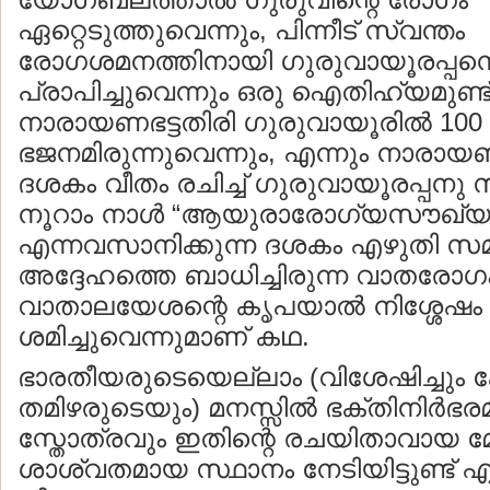
ഏറ്റെടുത്തുവെന്നും, പിന്നീട് സ്വന്തം
രോഗശമനത്തിനായി ഗുരുവായൂരപ്പ
പ്രാപിച്ചുവെന്നും ഒരു ഐതിഹ്യമുണ്ട്
നാരായണഭട്ടതിരി ഗുരുവായൂരില്‍ 10
ഭജനമിരുന്നുവെന്നും, എന്നും നാരാ
ദശകം വീതം രചിച്ച് ഗുരുവായൂരപ്പനു സമര
നൂറാം നാള്‍ “ആയുരാരോഗ്യസൗഖ്യ
എന്നവസാനിക്കുന്ന ദശകം എഴുതി സമര്
അദ്ദേഹത്തെ ബാധിച്ചിരുന്ന വാതരോഗ
വാതാലയേശന്റെ കൃപയാല്‍ നിശ്ശേഷം
ശമിച്ചുവെന്നുമാണ് കഥ.
ഭാരതീയരുടെയെല്ലാം (വിശേഷിച്ചും
തമിഴരുടെയും) മനസ്സില്‍ ഭക്തിനിര്‍
സ്തോത്രവും ഇതിന്റെ രചയിതാവായ മേല്
ശാശ്വതമായ സ്ഥാനം നേടിയിട്ടുണ്ട് എന