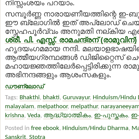
നിസ്സംശയം പറയാം.
സമ്പൂര്‍ണ്ണ നാരായണീയത്തിന്റെ ഇ-ബുക
ഈ ബ്ലോഗില്‍ ഇത് അപ്‍ലോഡ് ചെയ്
സ്നേഹപൂര്‍വ്വം അനുമതി നല്കിയ എ
ശ്രീ. പി. എസ്സ്. രാമചന്ദ്രന് (രാമുവിന്)
ഹൃദയംഗമമായ നന്ദി. മലയാളഭാഷയി
ആത്മീയഗ്രന്ഥങ്ങള്‍ ഡിജിറ്റൈസ് ച
മഹായജ്ഞത്തിലേര്‍പ്പെട്ടിരിക്കുന്ന രാമ
അഭിനന്ദങ്ങളും ആശംസകളും.
ഡൗണ്‌ലോഡ്
Tags:
Bhakthi
,
bhakti
,
Guruvayur
,
Hinduism/Hindu
malayalam
,
melpathoor
,
melpathur
,
narayaneeya
krishna
,
Veda
,
ആദ്ധ്യാത്മികം
,
ഇ-പുസ്തകം
,
ഇ-
Posted in
free ebook
,
Hinduism/Hindu Dharma
,
Ma
Sanskrit
,
Stotra