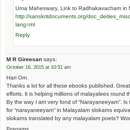
Uma Maheswary, Link to Radhakavacham in M
http://sanskritdocuments.org/doc_deities_mi
lang=ml
Reply
M R Gireesan
says:
October 16, 2015 at 10:51 am
Hari Om.
Thanks a lot for all these ebooks published. Grea
efforts. It is helping millions of malayalees round 
By the way I am very fond of “Narayaneeyam”. Is 
for “narayaneeyam” in Malayalam slokams equivale
slokams translated by any malayalam poets? Woul
Pranams