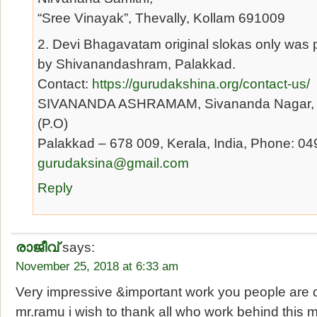
“Sree Vinayak”, Thevally, Kollam 691009
2. Devi Bhagavatam original slokas only was 
by Shivanandashram, Palakkad.
Contact:
https://gurudakshina.org/contact-us/
SIVANANDA ASHRAMAM, Sivananda Nagar, K
(P.O)
Palakkad – 678 009, Kerala, India, Phone: 04
gurudaksina@gmail.com
Reply
രാജീവ്
says:
November 25, 2018 at 6:33 am
Very impressive &important work you people are 
mr.ramu i wish to thank all who work behind this 