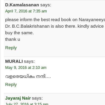
D.Kamalasanan
says:
April 7, 2016 at 7:35 am
please inform the best read book on Narayaneeya
Dr. B.C.Balakrishanan is also there. kindly advice
buy the same.
thank u
Reply
MURALI
says:
May 9, 2016 at 2:10 am
വളരെയധികം നന്ദി….
Reply
Jayaraj Nair
says:
July 27, 2016 at 3:15 pm