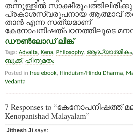
തന്നുള്ളില്‍ സാക്ഷീരൂപത്തിലിരിക്
പ്രകാശസ്വരൂപനായ ആത്മാവ് ത
താന്‍ എന്ന സത്യമാണ്
കേനോപനിഷത്പഠനത്തിലൂടെ മനസ്സി
ഡൗണ്‍ലോഡ് ലിങ്ക്
Tags:
Advaita
,
Kena
,
Philosophy
,
ആദ്ധ്യാത്മികം
ബുക്ക്
,
ഹിന്ദുമതം
Posted in
free ebook
,
Hinduism/Hindu Dharma
,
Ma
Vedanta
7 Responses to “കേനോപനിഷത്ത് 
Kenopanishad Malayalam”
Jithesh Ji
says: