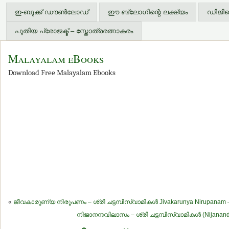
ഇ-ബുക്ക് ഡൗണ്‍ലോഡ്
ഈ ബ്ലോഗിന്റെ ലക്ഷ്യം
ഡിജിറ്
പുതിയ പ്രോജക്ട് – സ്തോത്രരത്നാകരം
Malayalam eBooks
Download Free Malayalam Ebooks
«
ജീവകാരുണ്യ നിരൂപണം – ശ്രീ ചട്ടമ്പിസ്വാമികള്‍ Jivakarunya Nirupanam –
നിജാനന്ദവിലാസം – ശ്രീ ചട്ടമ്പിസ്വാമികള്‍ (Nijanand