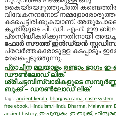
കൈയ്യെഴുത്തുപ്രതി കണ്ടെത്തി
വിവേകനന്ദനോട് നമ്മളോരോരുത്ത
കടപ്പെട്ടിരിക്കുകയാണ്. അതുപോ
കൃതിയുടെ പി. ഡി. എഫ്. ഈ ബ്ലോ
പ്രസിദ്ധീകരിക്കുന്നതിനായി അയച്
ഫോര്‍ സൗത്ത് ഇന്‍ഡ്യന്‍ സ്റ്റഡീസ
പ്രവര്‍ത്തകരോടുള്ള കടപ്പാടും ഇ
രേഖപ്പെടുത്തുന്നു.
പ്രാചീന മലയാളം രണ്ടാം ഭാഗം ഇ-ബു
ഡൗണ്‍ലോഡ് ലിങ്ക്
ശ്രീചട്ടമ്പിസ്വാമികളുടെ സമ്പൂര്‍ണ
ബുക്ക് – ഡൗണ്‍ലോഡ് ലിങ്ക്
Tags:
ancient kerala
,
bhargava rama
,
caste system
,
free ebook
,
Hinduism/Hindu Dharma
,
Malayalam 
ancient history
,
ഇ-പുസ്തകം
,
ഇ-ബുക്ക്
,
ഹിന്ദുമ