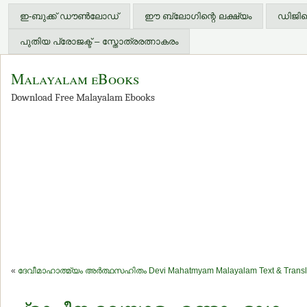
ഇ-ബുക്ക് ഡൗണ്‍ലോഡ്
ഈ ബ്ലോഗിന്റെ ലക്ഷ്യം
ഡിജിറ്
പുതിയ പ്രോജക്ട് – സ്തോത്രരത്നാകരം
Malayalam eBooks
Download Free Malayalam Ebooks
«
ദേവീമാഹാത്മ്യം അര്‍ത്ഥസഹിതം Devi Mahatmyam Malayalam Text & Transl