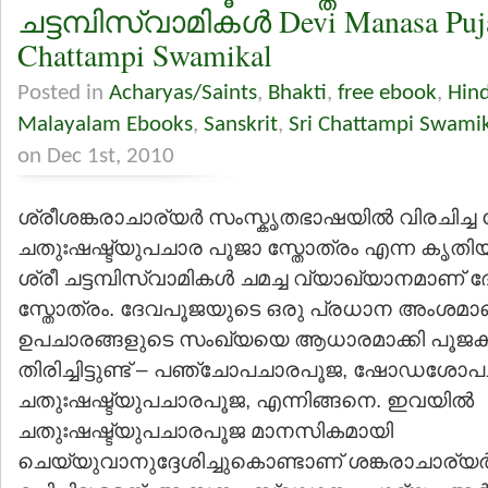
ചട്ടമ്പിസ്വാമികള്‍ Devi Manasa Puja
Chattampi Swamikal
Posted in
Acharyas/Saints
,
Bhakti
,
free ebook
,
Hin
Malayalam Ebooks
,
Sanskrit
,
Sri Chattampi Swami
on Dec 1st, 2010
ശ്രീശങ്കരാചാര്യര്‍ സംസ്കൃതഭാഷയില്‍ വിരചിച്ച 
ചതുഃഷഷ്ട്യുപചാര പൂജാ സ്തോത്രം എന്ന കൃതിയ
ശ്രീ ചട്ടമ്പിസ്വാമികള്‍ ചമച്ച വ്യാഖ്യാനമാണ
സ്തോത്രം. ദേവപൂജയുടെ ഒരു പ്രധാന അംശമാ
ഉപചാരങ്ങളുടെ സംഖ്യയെ ആധാരമാക്കി പൂജക
തിരിച്ചിട്ടുണ്ട് – പഞ്ചോപചാരപൂജ, ഷോഡശോ
ചതുഃഷഷ്ട്യുപചാരപൂജ, എന്നിങ്ങനെ. ഇവയില്‍
ചതുഃഷഷ്ട്യുപചാരപൂജ മാനസികമായി
ചെയ്യുവാനുദ്ദേശിച്ചുകൊണ്ടാണ് ശങ്കരാചാര്യര