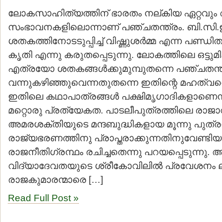
ലോകസാഹിത്യത്തിന് ഭാരതം നല്കിയ ഏറ്റവും
സംഭാവനകളിലൊന്നാണ് പഞ്ചതന്ത്രം. ബി.സി.ഇ.
ശതകത്തിനോടടുപ്പിച്ച് വിഷ്ണുശര്‍മ്മ എന്ന പണ്ഡ
കൃതി എന്നു കരുതപ്പെടുന്നു. ലോകത്തിലെ ഒട്ടു
എത്രയോ ശതകങ്ങള്‍ക്കുമുമ്പുതന്നെ പഞ്ചതന്ത
വന്നുകഴിഞ്ഞുവെന്നതുതന്നെ ഇതിന്റെ മഹത്വത്ത
ഇതിലെ കഥാപാത്രങ്ങള്‍ പക്ഷിമൃഗാദികളാണെന്ന
മറ്റൊരു പ്രത്യേകത. പാടലീപുത്രത്തിലെ രാജാ
അമരശക്തിയുടെ മന്ദബുദ്ധികളായ മൂന്നു പുത്ര
രാജ്യഭരണത്തിനു പ്രാപ്തരാക്കുന്നതിനുവേണ്ടിയാ
രാജനീതിഗ്രന്ഥം രചിച്ചതെന്നു പറയപ്പെടുന്നു. ആര
വിദ്യാദേവതയുടെ ശ്രീകോവിലില്‍ പ്രവേശനം ല
രാജകുമാരന്മാരെ […]
Read Full Post »