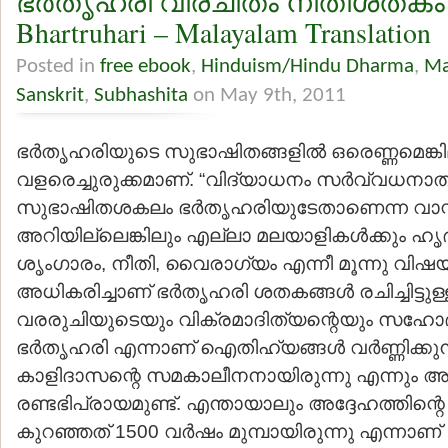
ഭര്‍തൃഹരി വിരചിതം നീതിശതകം – N
Bhartruhari – Malayalam Translation
Posted in
free ebook
,
Hinduism/Hindu Dharma
,
Ma
Sanskrit
,
Subhashita
on May 9th, 2011
ഭര്‍തൃഹരിയുടെ സുഭാഷിതങ്ങളില്‍ ഒരെണ്ണമെങ്കിലു
വളരെച്ചുരുക്കമാണ്. “വിദ്യാധനം സര്‍വ്വധനാത
സുഭാഷിതശകലം ഭര്‍തൃഹരിയുടേതാണെന്ന വാസ്തവ
അറിയില്ലെങ്കിലും എല്ലാ മലയാളികള്‍ക്കും ഹൃ
ശൃംഗാരം, നീതി, വൈരാഗ്യം എന്നീ മൂന്നു വിഷ
അധികരിച്ചാണ് ഭര്‍തൃഹരി ശതകങ്ങള്‍ രചിച്ചിട്ടുള്
വരരുചിയുടെയും വിക്രമാദിത്യന്റെയും സഹോദ
ഭര്‍തൃഹരി എന്നാണ് ഐതിഹ്യങ്ങള്‍ വര്‍ണ്ണിക്കുന
കാളിദാസന്റെ സമകാലീനനായിരുന്നു എന്നും അല
രണ്ടഭിപ്രായമുണ്ട്. എന്തായാലും അദ്ദേഹത്തിന്റെ
കുറഞ്ഞത് 1500 വര്‍ഷം മുമ്പായിരുന്നു എന്നാണ്