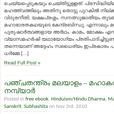
ചെയ്യപ്പെടുകയും ചെയ്തിട്ടുള്ളത്. പ്രസിദ്ധിയിലു
മഹത്ത്വത്തിലും അതിനു തൊട്ടു പുറകില്‍ നില്ക
വിദുരനീതി, യക്ഷപ്രശ്നം, സനത്സുജാതീയം തുടങ്
മഹാഭാരതകഥയുടെ കേന്ദ്രബിന്ധു. എന്നാലും മറ്
പുരുഷാര്‍ത്ഥങ്ങളായ അര്‍ഥം, കാമം, മോക്ഷം എ
വ്യാസമഹര്‍ഷി യഥായോഗ്യം പ്രതിപാദിച്ചിട്ടുണ
തന്നെയാണ് അദ്ദേഹം സധൈര്യം ഇപ്രകാരം പ്രസ്താ
ധര്‍മ്മേ […]
Read Full Post »
പഞ്ചതന്ത്രം മലയാളം – മഹാകവ
നമ്പ്യാര്‍
Posted in
free ebook
,
Hinduism/Hindu Dharma
,
Ma
Sanskrit
,
Subhashita
on Nov 3rd, 2010