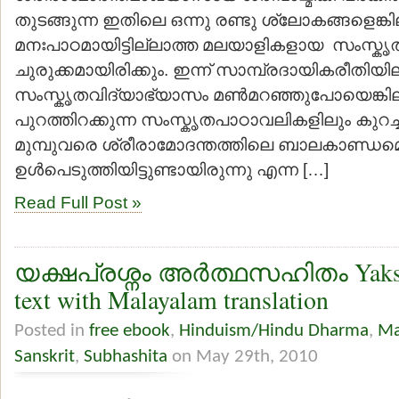
തുടങ്ങുന്ന ഇതിലെ ഒന്നു രണ്ടു ശ്ലോകങ്ങളെങ്കി
മനഃപാഠമായിട്ടില്ലാത്ത മലയാളികളായ സംസ്കൃ
ചുരുക്കമായിരിക്കും. ഇന്ന് സാമ്പ്രദായികരീതിയി
സംസ്കൃതവിദ്യാഭ്യാസം മണ്‍മറഞ്ഞുപോയെങ്കിലും
പുറത്തിറക്കുന്ന സംസ്കൃതപാഠാവലികളിലും കുറച്ചു 
മുമ്പുവരെ ശ്രീരാമോദന്തത്തിലെ ബാലകാണ്ഡമെങ
ഉള്‍പെടുത്തിയിട്ടുണ്ടായിരുന്നു എന്ന […]
Read Full Post »
യക്ഷപ്രശ്നം അര്‍ത്ഥസഹിതം Yaksha
text with Malayalam translation
Posted in
free ebook
,
Hinduism/Hindu Dharma
,
Ma
Sanskrit
,
Subhashita
on May 29th, 2010