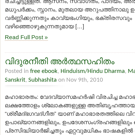
രചിച്ചിട്ടുള്ളത്. ആസനം, സ്വാഗതം, പാദ്യം, 
മധുപര്‍ക്കം, സ്നാനം, മുതലായ അറുപത്തിനാലു
വര്‍ണ്ണിക്കുന്നതും കാവ്യഭംഗിയും, ഭക്തിരസവും
വഴിഞ്ഞൊഴുകുന്നതുമായ […]
Read Full Post »
വിദുരനീതി അര്‍ത്ഥസഹിതം
Posted in
free ebook
,
Hinduism/Hindu Dharma
,
Ma
Sanskrit
,
Subhashita
on Nov 9th, 2010
മഹാഭാരതം: വേദവ്യാസമഹര്‍ഷി വിരചിച്ച മഹാ
ലക്ഷത്തോളം ശ്ലോകങ്ങളുള്ള അതിബൃഹത്തായ
“ശ്രീമദ്ഭഗവദ്ഗീത” യാണ് മഹാഭാരതത്തിലെ വി
ഉപാഖ്യാനങ്ങളിലും, ഉപദേശസംഗ്രഹങ്ങളിലും വെച
പ്രസിദ്ധിയാര്‍ജിച്ചതും ഏറ്റവുമധികം ഭാഷകളില്‍ 