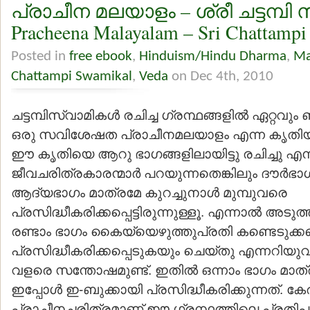
പ്രാചീന മലയാളം – ശ്രീ ചട്ടമ്പി 
Pracheena Malayalam – Sri Chattamp
Posted in
free ebook
,
Hinduism/Hindu Dharma
,
Ma
Chattampi Swamikal
,
Veda
on Dec 4th, 2010
ചട്ടമ്പിസ്വാമികള്‍ രചിച്ച ഗ്രന്ഥങ്ങളില്‍ ഏറ്റ
ഒരു സവിശേഷത പ്രാചീനമലയാളം എന്ന കൃതിയ്ക്ക
ഈ കൃതിയെ ആറു ഭാഗങ്ങളിലായിട്ടു രചിച്ചു എന
ജീവചരിത്രകാരന്മാര്‍ പറയുന്നതെങ്കിലും ദൗര്‍ഭ
ആദ്യഭാഗം മാത്രമേ കുറച്ചുനാള്‍ മുമ്പുവരെ
പ്രസിദ്ധീകരിക്കപ്പെട്ടിരുന്നുള്ളൂ. എന്നാല്‍ അടു
രണ്ടാം ഭാഗം കൈയ്യെഴുത്തുപ്രതി കണ്ടെടുക്ക
പ്രസിദ്ധീകരിക്കപ്പെടുകയും ചെയ്തു എന്നറിയുവ
വളരെ സന്തോഷമുണ്ട്. ഇതില്‍ ഒന്നാം ഭാഗം മാ
ഇപ്പോള്‍ ഇ-ബുക്കായി പ്രസിദ്ധീകരിക്കുന്നത്. കേ
പ്രാചീനചരിത്രമാണ് ഈ ഗ്രന്ഥത്തിലെ പ്രതിപാ