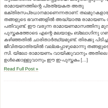
രാമായണത്തിന്റെ പ്രത്യേകത അതു
ഭക്തിരസപ്രധാനമാണെന്നതാണ്. തലമുറകളായി
തങ്ങളുടെ ഭവനങ്ങളില്‍ അദ്ധ്യാത്മ രാമായണം വ
പതിവുണ്ട്. ഈ വരുന്ന രാമായണമാസത്തിനു മു
പുസ്തകത്തോടെ എന്റെ മലയാളം ബ്ലോഗിനു ഗണപ
കഴിഞ്ഞതില്‍ ചാരിതാര്‍ത്ഥ്യമുണ്ട്. തിരക്കു പിടിച്
ജീവിതയാത്രയില്‍ വല്ലപ്പോഴുമൊന്നു തങ്ങളുടെ 
സി. യിലോ രാമായണം വായിക്കുവാനും അതിലെ മ
ഉള്‍ക്കൊള്ളുവാനും ഈ ഇ-പുസ്തകം […]
Read Full Post »