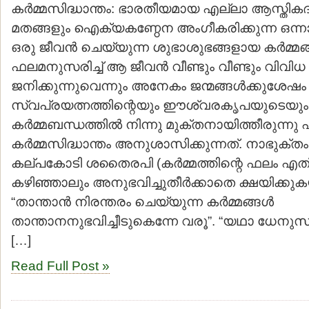
കര്‍മ്മസിദ്ധാന്തം: ഭാരതീയമായ എല്ലാ ആസ്തികദ
മതങ്ങളും ഐക്യകണ്ഠേന അംഗീകരിക്കുന്ന ഒന്നാണ്
ഒരു ജീവന്‍ ചെയ്യുന്ന ശുഭാശുഭങ്ങളായ കര്‍മ്മങ
ഫലമനുസരിച്ച് ആ ജീവന്‍ വീണ്ടും വീണ്ടും വിവി
ജനിക്കുന്നുവെന്നും അനേകം ജന്മങ്ങള്‍ക്കുശേഷം
സ്വപ്രയത്നത്തിന്റെയും ഈശ്വരകൃപയുടെയു
കര്‍മ്മബന്ധത്തില്‍ നിന്നു മുക്തനായിത്തീരുന്നു
കര്‍മ്മസിദ്ധാന്തം അനുശാസിക്കുന്നത്. നാഭുക്തം 
കല്പകോടി ശതൈരപി (കര്‍മ്മത്തിന്റെ ഫലം എത്
കഴിഞ്ഞാലും അനുഭവിച്ചുതീര്‍ക്കാതെ ക്ഷയിക്ക
“താന്താന്‍ നിരന്തരം ചെയ്യുന്ന കര്‍മ്മങ്ങള്‍
താന്താനനുഭവിച്ചീടുകെന്നേ വരൂ”. “യഥാ ധേ
[…]
Read Full Post »