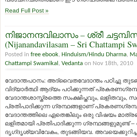
Read Full Post »
നിജാനന്ദവിലാസം – ശ്രീ ചട്ടമ്പി
(Nijanandavilasam – Sri Chattampi S
Posted in
free ebook
,
Hinduism/Hindu Dharma
,
Ma
Chattampi Swamikal
,
Vedanta
on Nov 18th, 2010
വേദാന്തപഠനം: അദ്വൈതവേദാന്തം പഠിച്ചു തുടങ്
വിദ്യാര്‍ത്ഥി ആദ്യം പഠിക്കുന്നത് പ്രകരണഗ്രന
വേദാന്തശാസ്ത്രത്തെ സംക്ഷിപ്തവും, ലളിതവും, 
പ്രതിപാദിക്കുന്ന ഗ്രന്ഥങ്ങളാണ് പ്രകരണഗ്രന്
വേദാന്തത്തിലെ ഏതെങ്കിലും ഒരു വിഷയം മാത്ര
ലളിതമായി പ്രതിപാദിക്കുന്ന ഗ്രന്ഥങ്ങളുമുണ്ട
ദൃഗ്‍ദൃശ്യവിവേകം, തുടങ്ങിയവ. അവയെക്കുറിച്ചു