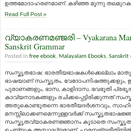
ഉത്തമോദാഹരണമാണ്. കഴിഞ്ഞ മൂന്നു തലമുറകളില്
Read Full Post »
വ്യാകരണമഞ്ജരി – Vyakarana Manja
Sanskrit Grammar
Posted in
free ebook
,
Malayalam Ebooks
,
Sanskrit
സംസ്കൃതഭാഷ: ഭാരതീയഭാഷകള്‍ക്കെല്ലാം മാ
ഭാഷയാണ് സംസ്കൃതം. വേദോപനിഷത്തുക്കളും, 
പുരാണങ്ങളും, ഭാസ, കാളിദാസ, ഭവഭൂതി പ്രഭൃ
കാവ്യനാടകങ്ങളും രചിക്കപ്പെട്ടിരിക്കുന്നത് സ
അതുകൊണ്ടുതന്നെ ഭാരതീയദര്‍ശനവും, സാഹിത
മനസ്സിലാക്കണമെന്നുള്ളവര്‍ക്ക് സംസ്കൃതഭാഷജ്
സംസ്കൃതവ്യാകരണജ്ഞാനം കൂടാതെ സംസ്കൃ
ചെയ്യുക അസാദ്ധ്യമാണ്. പാരമ്പര്യരീതിയില