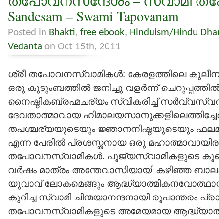
തപോവനസന്ദേശം – സ്വാമി തപോ
Sandesam – Swami Tapovanam
Posted in
Bhakti
,
free ebook
,
Hinduism/Hindu Dha
Vedanta
on Oct 15th, 2011
ശ്രീ തപോവനസ്വാമികള്‍: കേരളത്തിലെ കുലീന
ഒരു കുടുംബത്തില്‍ ജനിച്ചു വളര്‍ന്ന് ചെറുപ്പത്തില്
നൈഷ്ഠികബ്രഹ്മചര്യം സ്വീകരിച്ച് സര്‍വ്വസ്വവ
ദേവതാത്മാവായ ഹിമാലയസാനുക്കളിലെത്തിച്ചേര്‍
തപശ്ചര്യയുടെയും ജ്ഞാനനിഷ്ഠയുടെയും ഫലമായ
എന്ന പേരില്‍ പ്രശസ്തനായ ഒരു മഹാത്മാവായിരു
തപോവനസ്വാമികള്‍. പൂജ്യസ്വാമികളുടെ കൂട
വര്‍ഷം മാത്രം അന്തേവാസിയായി കഴിഞ്ഞ ബാലകൃ
യുവാവ് ലോകമെങ്ങും ആദ്ധ്യാത്മികനവോത്ഥാനത
കുറിച്ച സ്വാമി ചിന്മയാനന്ദനായി രൂപാന്തരം പ്രാപ
തപോവനസ്വാമികളുടെ അമേയമായ ആദ്ധ്യാത്മി