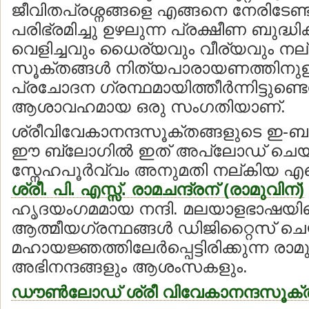
ജീവിതപ്രശ്നങ്ങളെ എങ്ങനെ നേരിടേണ
പരിഭ്രമിച്ചു ഉഴലുന്ന പ്രക്ഷീണ ബുദ്ധിക
വെളിച്ചവും ധൈര്യവും വീര്യവും നല
സൂക്തങ്ങള്‍ നിത്യപാരായണത്തിനുള
പ്രചോദന ഗ്രന്ഥമായിത്തീര്‍ന്നിട്ടുണ്ടെ
ആശാവഹമായ ഒരു സംഗതിയാണ്.
ശ്രീവിവേകാനന്ദസൂക്തങ്ങളുടെ ഇ-ബുക
ഈ ബ്ലോഗില്‍ ഇത് അപ്‍ലോഡ് ചെയ്
സ്നേഹപൂര്‍വ്വം അനുമതി നല്കിയ എ
ശ്രീ. പി. എസ്സ്. രാമചന്ദ്രന് (രാമുവിന്)
ഹൃദയംഗമമായ നന്ദി. മലയാളഭാഷയി
ആത്മീയഗ്രന്ഥങ്ങള്‍ ഡിജിറ്റൈസ് ച
മഹായജ്ഞത്തിലേര്‍പ്പെട്ടിരിക്കുന്ന രാമ
അഭിനന്ദങ്ങളും ആശംസകളും.
ഡൗണ്‍ലോഡ് ശ്രീ വിവേകാനന്ദസൂക്തങ