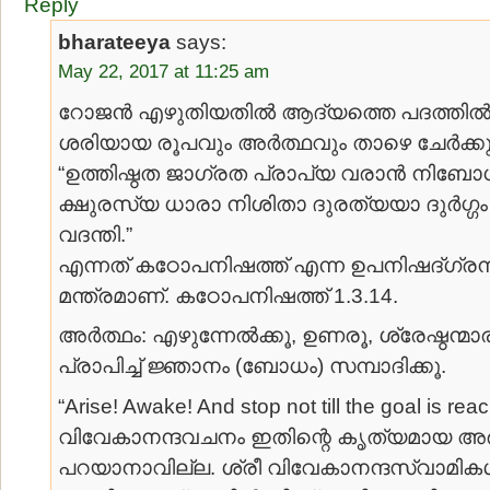
Reply
bharateeya
says:
May 22, 2017 at 11:25 am
റോജന്‍ എഴുതിയതില്‍ ആദ്യത്തെ പദത്തില്‍ തെ
ശരിയായ രൂപവും അര്‍ത്ഥവും താഴെ ചേര്‍ക്കുന
“ഉത്തിഷ്ഠത ജാഗ്രത പ്രാപ്യ വരാന്‍ നിബ
ക്ഷുരസ്യ ധാരാ നിശിതാ ദുരത്യയാ ദുര്‍ഗ്
വദന്തി.”
എന്നത് കഠോപനിഷത്ത് എന്ന ഉപനിഷദ്ഗ്രന
മന്ത്രമാണ്. കഠോപനിഷത്ത് 1.3.14.
അര്‍ത്ഥം: എഴുന്നേല്‍ക്കൂ, ഉണരൂ, ശ്രേഷ്ഠന്മ
പ്രാപിച്ച് ജ്ഞാനം (ബോധം) സമ്പാദിക്കൂ.
“Arise! Awake! And stop not till the goal is r
വിവേകാനന്ദവചനം ഇതിന്റെ കൃത്യമായ അര്
പറയാനാവില്ല. ശ്രീ വിവേകാനന്ദസ്വാമികള