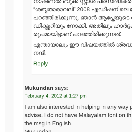
നാഷണല്‍ ബുക്ക് സ്റ്റാള്‍ പ്രസിദ്ധീകരി
“ശബ്ദതാരാവലി” 2008 എഡീഷനിലെ പേ
പറഞ്ഞിരിക്കുന്നു. ഞാന്‍ ആപ്തേയുടെ
ഡിക്ഷ്ണറിയും നോക്കി. അതിലും ഹാര്‍ദ
രൂപമായിട്ടാണ് പറഞ്ഞിരിക്കുന്നത്.
എന്തായാലും ഈ വിഷയത്തില്‍ ശ്രദ്ധ
നന്ദി.
Reply
Mukundan
says:
February 4, 2012 at 1:27 pm
I am also interested in helping in any way 
advise. I do not have Malayalam font on th
the msg in English.
Mukundan