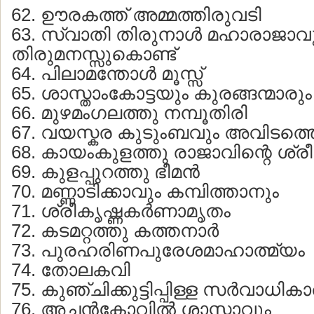
62. ഊരകത്ത് അമ്മത്തിരുവടി
63. സ്വാതി തിരുനാള്‍ മഹാരാജാവ
തിരുമനസ്സുകൊണ്ട്
64. പിലാമന്തോള്‍ മൂസ്സ്
65. ശാസ്താംകോട്ടയും കുരങ്ങന്മാരും
66. മുഴമംഗലത്തു നമ്പൂതിരി
67. വയസ്കര കുടുംബവും അവിടത്തെ
68. കായംകുളത്തു രാജാവിന്റെ ശ്ര
69. കുളപ്പുറത്തു ഭീമന്‍
70. മണ്ണാടിക്കാവും കമ്പിത്താനും
71. ശ്രീകൃഷ്ണകര്‍ണാമൃതം
72. കടമറ്റത്തു കത്തനാര്‍
73. പുരഹരിണപുരേശമാഹാത്മ്യം
74. തോലകവി
75. കുഞ്ചിക്കുട്ടിപ്പിള്ള സര്‍വാധികാ
76. അച്ചന്‍കോവില്‍ ശാസ്താവും