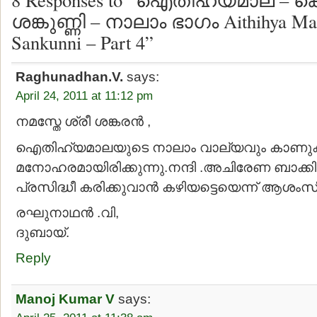
ശങ്കുണ്ണി – നാലാം ഭാഗം Aithihya Mala
Sankunni – Part 4”
Raghunadhan.V.
says:
April 24, 2011 at 11:12 pm
നമസ്തേ ശ്രീ ശങ്കരന്‍ ,
ഐതിഹ്യമാലയുടെ നാലാം വാല്യവും കാണുക
മനോഹരമായിരിക്കുന്നു.നന്ദി .അചിരേണ ബാക്കി
പ്രസിദ്ധീ കരിക്കുവാന്‍ കഴിയട്ടെയെന്ന് ആശംസിക
രഘുനാഥന്‍ .വി,
ദുബായ്.
Reply
Manoj Kumar V
says: