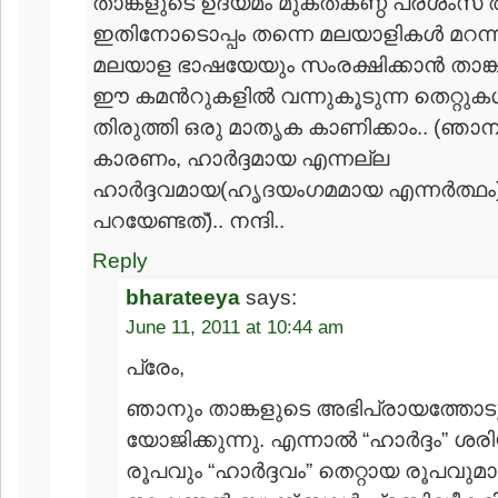
താങ്കളുടെ ഉദ്യമം മുക്തകണ്ഠ പ്രശംസ അര്
ഇതിനോടൊപ്പം തന്നെ മലയാളികള്‍ മറന്ന
മലയാള ഭാഷയേയും സം‍രക്ഷിക്കാന്‍ താങ്കള
ഈ കമന്‍റുകളില്‍ വന്നുകൂടുന്ന തെറ്റുക
തിരുത്തി ഒരു മാതൃക കാണിക്കാം.. (ഞാന
കാരണം, ഹാര്‍ദ്ദമായ എന്നല്ല
ഹാര്‍ദ്ദവമായ(ഹൃദയം‍ഗമമായ എന്നര്‍ത്ഥം
പറയേണ്ടത്).. നന്ദി..
Reply
bharateeya
says:
June 11, 2011 at 10:44 am
പ്രേം,
ഞാനും താങ്കളുടെ അഭിപ്രായത്തോട
യോജിക്കുന്നു. എന്നാല്‍ “ഹാര്‍ദ്ദം” ശ
രൂപവും “ഹാര്‍ദ്ദവം” തെറ്റായ രൂപവുമ