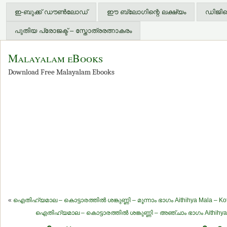
ഇ-ബുക്ക് ഡൗണ്‍ലോഡ്
ഈ ബ്ലോഗിന്റെ ലക്ഷ്യം
ഡിജിറ്
പുതിയ പ്രോജക്ട് – സ്തോത്രരത്നാകരം
Malayalam eBooks
Download Free Malayalam Ebooks
«
ഐതിഹ്യമാല – കൊട്ടാരത്തില്‍ ശങ്കുണ്ണി – മൂന്നാം ഭാഗം Aithihya Mala – Kott
ഐതിഹ്യമാല – കൊട്ടാരത്തില്‍ ശങ്കുണ്ണി – അഞ്ചാം ഭാഗം Aithihya Mal