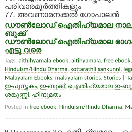
പരിവാരമൂര്‍ത്തികളും
77. അവണാമനക്കല്‍ ഗോപാലന്‍
ഡൗണ്‍ലോഡ് ഐതിഹ്യമാല നാലാ
ബുക്ക്
ഡൗണ്‍ലോഡ് ഐതിഹ്യമാല ഭാഗം ഒ
എട്ടു വരെ
Tags:
aithihyamala ebook
,
aitihyamala
,
free ebook
Hinduism/Hindu Dharma
,
kottarathil sankunni
,
leg
Malayalam Ebooks
,
malayalam stories
,
Stories | T
ഇ-പുസ്തകം
,
ഇ-ബുക്ക്
,
ഐതിഹ്യമാല ഇ-ബുക്
ശങ്കുണ്ണി
,
ഹിന്ദുമതം
Posted in
free ebook
,
Hinduism/Hindu Dharma
,
Ma
8 Responses to “ഐതിഹ്യമാല – കൊ