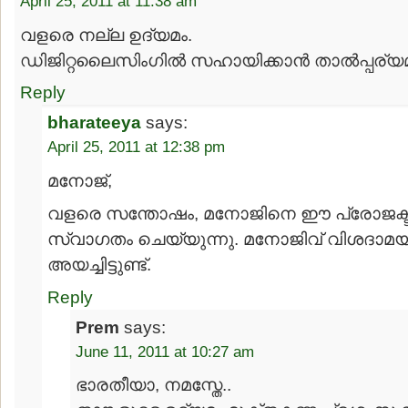
April 25, 2011 at 11:38 am
വളരെ നല്ല ഉദ്യമം.
ഡിജിറ്റലൈസിംഗിൽ സഹായിക്കാൻ താൽ‌പ്പര്യമു
Reply
bharateeya
says:
April 25, 2011 at 12:38 pm
മനോജ്,
വളരെ സന്തോഷം, മനോജിനെ ഈ പ്രോജക്ടിലേക
സ്വാഗതം ചെയ്യുന്നു. മനോജിവ് വിശദാമയി
അയച്ചിട്ടുണ്ട്.
Reply
Prem
says:
June 11, 2011 at 10:27 am
ഭാരതീയാ, നമസ്തേ..