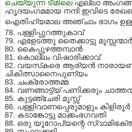
ചെയ്യുന്ന ടീമിലെ
എല്ലാ അംഗങ്ങ
ഹൃദയംഗമമായ നന്ദി ഇവിടെ രേഖപ്പെ
ഐതിഹ്യമാല അഞ്ചാം ഭാഗം ഉള്ള
78. പള്ളിപ്പുറത്തുകാവ്
79. എളേടത്തു തൈക്കാട്ടു മൂസ്സന്മാര്
80. കൈപ്പുഴത്തമ്പാന്‍
81. കൊല്ലം വിഷാരിക്കാവ്
82. വയസ്‌കരെ ആര്യന്‍ നാരായണന്‍
ചികിത്സാനൈപുണ്യം
83. ചംക്രോത്തമ്മ
84. വണങ്ങാട്ട്യ് പണിക്കരും ചാത്തന്
85. കുട്ടഞ്ചേരി മൂസ്സ്
86. പള്ളിവാണപ്പെരുമാളും കിളിരൂര്
87. കടാങ്കോട്ടു മാക്കംഭഗവതി
88. ഒരു യൂറോപ്യന്റെ സ്വാമിഭക്ത
89. സംഘക്കളി