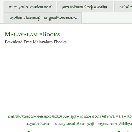
ഇ-ബുക്ക് ഡൗണ്‍ലോഡ്
ഈ ബ്ലോഗിന്റെ ലക്ഷ്യം
ഡിജിറ്
പുതിയ പ്രോജക്ട് – സ്തോത്രരത്നാകരം
Malayalam eBooks
Download Free Malayalam Ebooks
«
ഐതിഹ്യമാല – കൊട്ടാരത്തില്‍ ശങ്കുണ്ണി – നാലാം ഭാഗം Aithihya Mala – Kotta
ഐതിഹ്യമാല – കൊട്ടാരത്തില്‍ ശങ്കുണ്ണി – ആറാം ഭാഗം Aithihya Ma