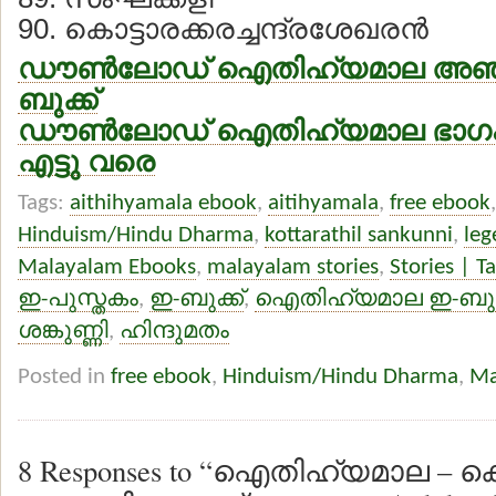
90. കൊട്ടാരക്കരച്ചന്ദ്രശേഖരന്‍
ഡൗണ്‍ലോഡ് ഐതിഹ്യമാല അഞ്ച
ബുക്ക്
ഡൗണ്‍ലോഡ് ഐതിഹ്യമാല ഭാഗം ഒ
എട്ടു വരെ
Tags:
aithihyamala ebook
,
aitihyamala
,
free ebook
Hinduism/Hindu Dharma
,
kottarathil sankunni
,
leg
Malayalam Ebooks
,
malayalam stories
,
Stories | T
ഇ-പുസ്തകം
,
ഇ-ബുക്ക്
,
ഐതിഹ്യമാല ഇ-ബുക്
ശങ്കുണ്ണി
,
ഹിന്ദുമതം
Posted in
free ebook
,
Hinduism/Hindu Dharma
,
Ma
8 Responses to “ഐതിഹ്യമാല – കൊ