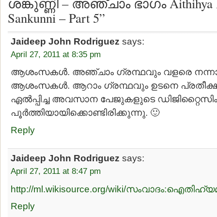
ശങ്കുണ്ണി – അഞ്ചാം ഭാഗം Aithihya Ma
Sankunni – Part 5”
Jaideep John Rodriguez
says:
April 27, 2011 at 8:35 pm
ആശംസകൾ. അഞ്ചാം ഗ്രന്ഥവും വളരെ നന്നായിര
ആശംസകൾ. ആറാം ഗ്രന്ഥവും ഉടനെ പ്രതീക്ഷിക്
ഏൽപ്പിച്ച അവസാന പേജുകളുടെ ഡിജിറ്റൈസിം
പൂർത്തിയായിക്കൊണ്ടിരിക്കുന്നു. 🙂
Reply
Jaideep John Rodriguez
says:
April 27, 2011 at 8:47 pm
http://ml.wikisource.org/wiki/സംവാദം:ഐതിഹ്
Reply