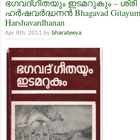
ഭഗവദ്ഗീതയും ഇടമറുകും – ശ്രീ
ഹര്‍ഷവര്‍ദ്ധനന്‍ Bhagavad Gitayu
Harshavardhanan
Apr 8th, 2011 by
bharateeya