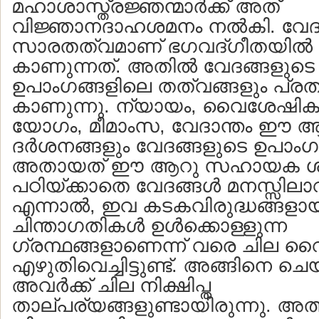
മഹാശാസ്ത്രജ്ഞന്മാര്‍ക്ക് അത്
വിജ്ഞാനദാഹശമനം നല്‍കി. വേദ
സാരതത്വമാണ് ഭഗവദ്ഗീതയില്‍ 
കാണുന്നത്. അതില്‍ വേദങ്ങളുടെ
ഉപാംഗങ്ങളിലെ തത്വങ്ങളും പ്രതി
കാണുന്നു. ന്യായം, വൈശേഷികം
യോഗം, മീമാംസ, വേദാന്തം ഈ 
ദര്‍ശനങ്ങളും വേദങ്ങളുടെ ഉപാംഗങ
അതായത് ഈ ആറു സഹായക ശാസ്
പഠിയ്ക്കാതെ വേദങ്ങള്‍ മനസ്സില
എന്നാല്‍, ഇവ കടകവിരുദ്ധങ്ങളാ
ചിന്താഗതികള്‍ ഉള്‍ക്കൊള്ളുന്ന
ഗ്രന്ഥങ്ങളാണെന്ന് വരെ ചില വൈദ
എഴുതിവെച്ചിട്ടുണ്ട്. അങ്ങിനെ ചെ
അവര്‍ക്ക് ചില നിക്ഷിപ്ത
താല്പര്യങ്ങളുണ്ടായിരുന്നു. അത്തര