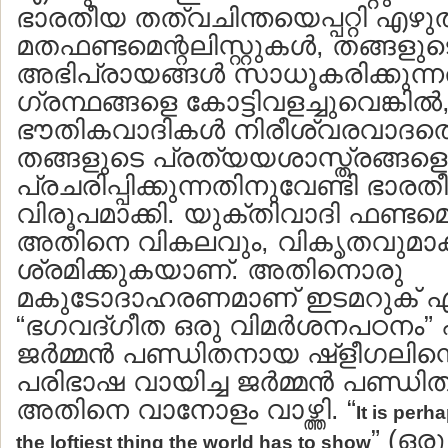
ഭാരതീയ തത്വചിന്തയെപ്പറ്റി എഴുതിയ
മതഫണ്ടമെന്റലിസ്റ്റുകള്‍, തങ്ങളുട
അഭിപ്രായങ്ങള്‍ സാധൂകരിക്കുന്
ഗ്രന്ഥങ്ങളെ കോട്ടിവളച്ചുവെങ്കില്‍
ഭൗതികവാദികള്‍ നിരീശ്വരവാദത്
തങ്ങളുടെ പ്രത്യയശാസ്ത്രങ്ങള
പ്രചരിപ്പിക്കുന്നതിനുവേണ്ടി ഭാര
വിരൂപമാക്കി. യുക്തിവാദി ഫണ്ടമെന്റ
അതിനെ വികലവും, വികൃതവുമാക്ക
ശ്രമിക്കുകയാണ്. അതിനൊരു
മകുടോദാഹരണമാണ് ഇടമറുക് 
“ഭഗവദ്ഗീത ഒരു വിമര്‍ശനപഠനം” 
ജര്‍മ്മന്‍ പണ്ഡിതനായ ഷ്ളീഗലിന
പരിഭാഷ വായിച്ച ജര്‍മ്മന്‍ പണ്ഡിത
അതിനെ വാനോളം വാഴ്ത്തി. “
It is perh
” (ഒര
the loftiest thing the world has to show