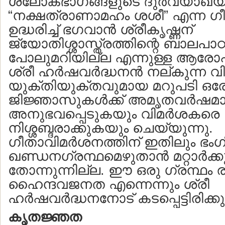
ശ്ലോകഭാഗങ്ങളുടെ ദുര്‍വ്യാഖ്യാന
“നക്ഷത്രാണാമഹം ശശീ” എന്ന 
ഉദ്ധരിച്ച് ഭഗവാന്‍ ശ്രീകൃഷ്ണന്
ജ്യോതിശ്ശാസ്ത്രത്തിന്റെ ബാലപാഠങ
പോലുമറിയില്ല എന്നുള്ള ആരോ
ശ്രീ ഹര്‍ഷവര്‍ദ്ധനന്‍ നല്കുന്ന 
യുക്തിയുക്തവുമായ മറുപടി ഒ
ജിജ്ഞാസുകള്‍ക്ക് അമൃതവര്‍ഷമ
അനുഭവപ്പെടുകയും വിമര്‍ശകരെ
നിശ്ശബ്ദരാക്കുകയും ചെയ്യുന്നു.
ഗീതാവിമര്‍ശനത്തിന് ഇതിലും ഭം
ഖണ്ഡനഗ്രന്ഥമെഴുതാന്‍ മറ്റാര്‍ക്
തോന്നുന്നില്ല. ഈ ഒരു ഗ്രന്ഥം രച
ഹൈന്ദവജനത എന്നെന്നും ശ്രീ
ഹര്‍ഷവര്‍ദ്ധനനോട് കടപ്പെട്ടിരിക്കു
കൃതജ്ഞത