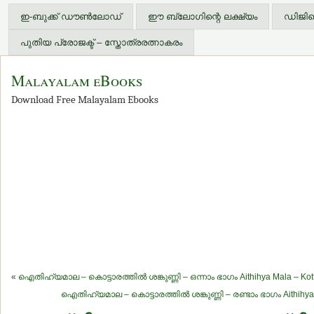
ഇ-ബുക്ക് ഡൗണ്‍ലോഡ്
ഈ ബ്ലോഗിന്റെ ലക്ഷ്യം
ഡിജിറ്
പുതിയ പ്രോജക്ട് – സ്തോത്രരത്നാകരം
Malayalam eBooks
Download Free Malayalam Ebooks
«
ഐതിഹ്യമാല – കൊട്ടാരത്തില്‍ ശങ്കുണ്ണി – ഒന്നാം ഭാഗം Aithihya Mala – Kotta
ഐതിഹ്യമാല – കൊട്ടാരത്തില്‍ ശങ്കുണ്ണി – രണ്ടാം ഭാഗം Aithihya M