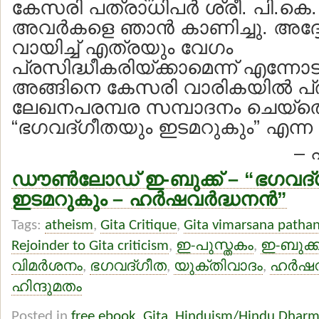
കേസരി പത്രാധിപര്‍ ശ്രീ. പി.കെ
അവര്‍കളെ ഞാന്‍ കാണിച്ചു. അദ്
വായിച്ച് എത്രയും വേഗം
പ്രസിദ്ധീകരിയ്ക്കാമെന്ന് എന്നോട
അങ്ങിനെ കേസരി വാരികയില്‍ പ്ര
ലേഖനപരമ്പര സമ്പാദനം ചെയ്ത
“ഭഗവദ്ഗീതയും ഇടമറുകും” എന്ന
– 
ഡൗണ്‍ലോഡ് ഇ-ബുക്ക് – “ഭഗവദ
ഇടമറുകും – ഹര്‍ഷവര്‍ദ്ധനന്‍”
Tags:
atheism
,
Gita Critique
,
Gita vimarsana path
Rejoinder to Gita criticism
,
ഇ-പുസ്തകം
,
ഇ-ബുക്ക
വിമര്‍ശനം
,
ഭഗവദ്ഗീത
,
യുക്തിവാദം
,
ഹര്‍ഷവ
ഹിന്ദുമതം
Posted in
free ebook
,
Gita
,
Hinduism/Hindu Dhar