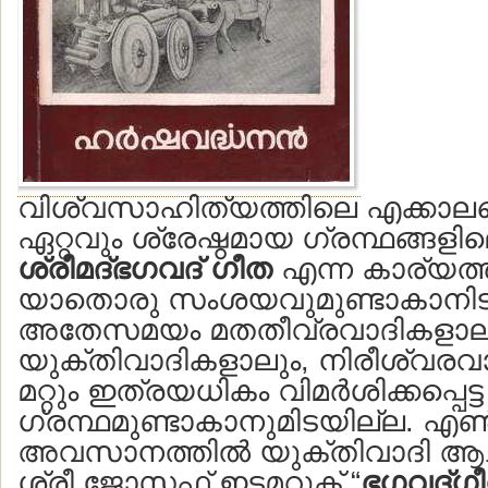
വിശ്വസാഹിത്യത്തിലെ എക്കാല
ഏറ്റവും ശ്രേഷ്ഠമായ ഗ്രന്ഥങ്ങള
ശ്രീമദ്ഭഗവദ് ഗീത
എന്ന കാര്യത്തി
യാതൊരു സംശയവുമുണ്ടാകാനിട
അതേസമയം മതതീവ്രവാദികളാലു
യുക്തിവാദികളാലും, നിരീശ്വരവ
മറ്റും ഇത്രയധികം വിമര്‍ശിക്കപ്പ
ഗ്രന്ഥമുണ്ടാകാനുമിടയില്ല. എ
അവസാനത്തില്‍ യുക്തിവാദി 
ശ്രീ ജോസഫ് ഇടമറുക് “
ഭഗവദ്ഗീ