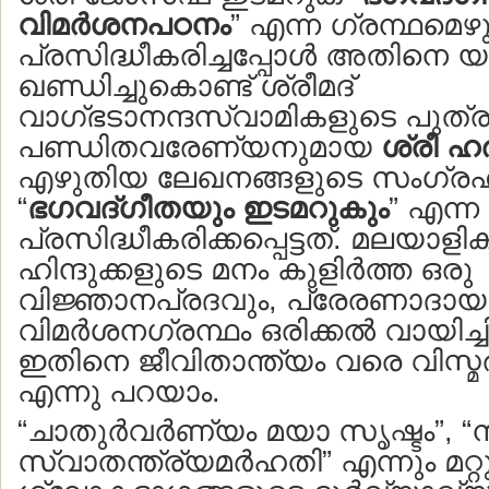
വിമര്‍ശനപഠനം
” എന്ന ഗ്രന്ഥമെഴ
പ്രസിദ്ധീകരിച്ചപ്പോള്‍ അതിനെ 
ഖണ്ഡിച്ചുകൊണ്ട് ശ്രീമദ്
വാഗ്ഭടാനന്ദസ്വാമികളുടെ പുത്
പണ്ഡിതവരേണ്യനുമായ
ശ്രീ ഹര
എഴുതിയ ലേഖനങ്ങളുടെ സംഗ്രഹമാ
“
ഭഗവദ്ഗീതയും ഇടമറുകും
” എന്ന 
പ്രസിദ്ധീകരിക്കപ്പെട്ടത്. മലയാള
ഹിന്ദുക്കളുടെ മനം കുളിര്‍ത്ത ഒരു
വിജ്ഞാനപ്രദവും, പ്രേരണാദ
വിമര്‍ശനഗ്രന്ഥം ഒരിക്കല്‍ വായിച്ചിട്
ഇതിനെ ജീവിതാന്ത്യം വരെ വിസ്മ
എന്നു പറയാം.
“ചാതുര്‍വര്‍ണ്യം മയാ സൃഷ്ടം”, “ന 
സ്വാതന്ത്ര്യമര്‍ഹതി” എന്നും മറ്റ