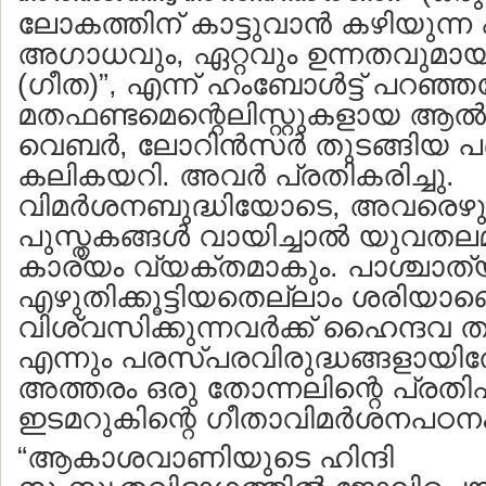
ലോകത്തിന് കാട്ടുവാന്‍ കഴിയുന്ന 
അഗാധവും, ഏറ്റവും ഉന്നതവുമാ
(ഗീത)”, എന്ന് ഹംബോള്‍ട്ട് പറഞ്ഞപ
മതഫണ്ടമെന്റെലിസ്റ്റുകളായ ആല്‍ബെ
വെബര്‍, ലോറിന്‍സര്‍ തുടങ്ങിയ പണ്
കലികയറി. അവര്‍ പ്രതികരിച്ചു.
വിമര്‍ശനബുദ്ധിയോടെ, അവരെഴ
പുസ്തകങ്ങള്‍ വായിച്ചാല്‍ യുവതല
കാര്യം വ്യക്തമാകും. പാശ്ചാത്യ
എഴുതിക്കൂട്ടിയതെല്ലാം ശരിയാണെന്
വിശ്വസിക്കുന്നവര്‍ക്ക് ഹൈന്ദവ 
എന്നും പരസ്പരവിരുദ്ധങ്ങളായിത്
അത്തരം ഒരു തോന്നലിന്റെ പ്ര
ഇടമറുകിന്റെ ഗീതാവിമര്‍ശനപഠനം
“ആകാശവാണിയുടെ ഹിന്ദി