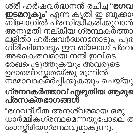
ശ്രീ ഹര്‍ഷവര്‍ദ്ധനന്‍ രചിച്ച “
ഭഗവ
ഇടമറുകും
” എന്ന കൃതി ഇ-ബുക്
ബ്ലോഗില്‍ പ്രസിദ്ധീകരിക്കുവാ
അനുമതി നല്കിയ ഗ്രന്ഥകര്‍ത്താവ
ലളിതാ ഹര്‍ഷവര്‍ദ്ധനനോടും, പു
ഗിരീഷിനോടും ഈ ബ്ലോഗ് പ്രവര്‍
അകൈതവമായ നന്ദി ഇവിടെ
രേഖപ്പെടുത്തുകയും അവരുടെ
ഉദാരമനസ്കതയ്ക്കു മുന്നില്‍
നമോവാകമര്‍പ്പിക്കുകയും ചെയ്യുന
ഗ്രന്ഥകര്‍ത്താവ് എഴുതിയ ആമു
പ്രസക്തഭാഗങ്ങള്‍
“ഭഗവദ്ഗീത അനശ്വരമായ ഒരു
ധാര്‍മ്മികഗ്രന്ഥമെന്നതുപോലെ ത്
ശാസ്ത്രീയഗ്രന്ഥവുമാകുന്നു.